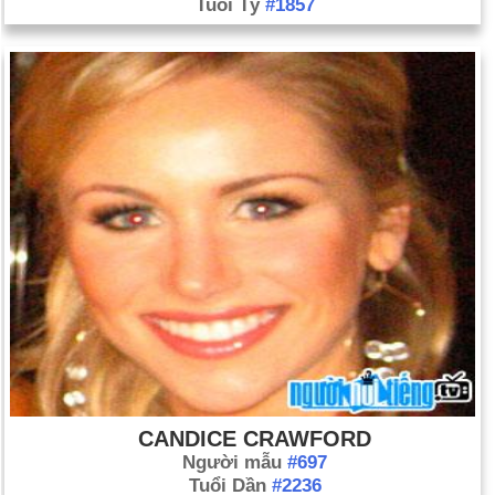
Tuổi Tý
#1857
CANDICE CRAWFORD
Người mẫu
#697
Tuổi Dần
#2236