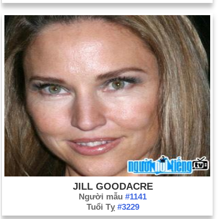
JILL GOODACRE
Người mẫu
#1141
Tuổi Tỵ
#3229