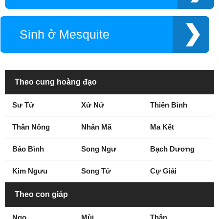
Lufkin
Marshall
Mckinney
Mesquite
Sinh ở Mesquite
Midland
Mineola
Mission
Nacogdoches
North Richland Hills
Odessa
Orange
Palestine
Theo cung hoàng đạo
Paris
Pasadena
Sư Tử
Xử Nữ
Thiên Bình
Plainview
Plano
Port Arthur
Richardson
Thần Nông
Nhân Mã
Ma Kết
Richmond
Rockwall
San Angelo
San Antonio
Bảo Bình
Song Ngư
Bạch Dương
San Marcos
Seguin
Kim Ngưu
Song Tử
Cự Giải
Sherman
Spring
Stephenville
Sugar Land
Theo con giáp
Sweetwater
Temple
Ngọ
Mùi
Thân
Terrell
Texarkana