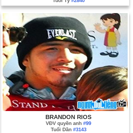
Tuổi Tý
#2840
BRANDON RIOS
VĐV quyền anh
#99
Tuổi Dần
#3143