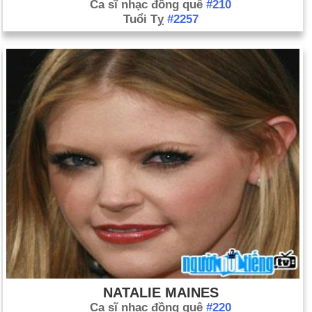
Ca sĩ nhạc đồng quê
#210
Tuổi Tỵ
#2257
NATALIE MAINES
Ca sĩ nhạc đồng quê
#220