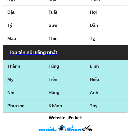
Texas City
The Woodlands
Dậu
Tuất
Hợi
Tomball
Travis County
Tý
Tyler
Sửu
Victoria
Dần
Waco
Waxahachie
Mão
Thìn
Tỵ
Wichita Falls
Top tên nổi tiếng nhất
Thành
Tùng
Linh
My
Tiên
Hiếu
Nhi
Hằng
Anh
Phương
Khánh
Thy
Website liên kết: