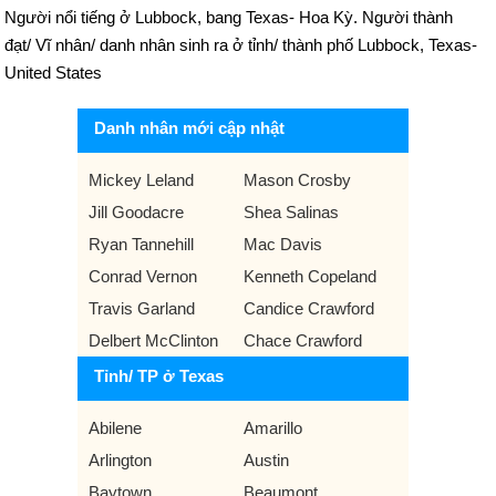
Người nổi tiếng ở Lubbock, bang Texas- Hoa Kỳ. Người thành
đạt/ Vĩ nhân/ danh nhân sinh ra ở tỉnh/ thành phố Lubbock, Texas-
United States
Danh nhân mới cập nhật
Mickey Leland
Mason Crosby
Jill Goodacre
Shea Salinas
Ryan Tannehill
Mac Davis
Conrad Vernon
Kenneth Copeland
Travis Garland
Candice Crawford
Delbert McClinton
Chace Crawford
Tỉnh/ TP ở Texas
Abilene
Amarillo
Arlington
Austin
Baytown
Beaumont