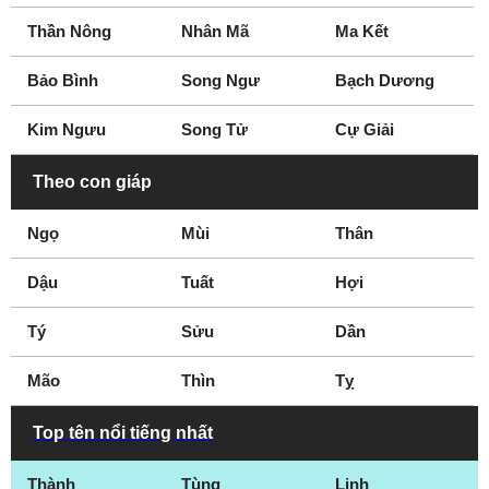
Port Arthur
Richardson
Thần Nông
Nhân Mã
Ma Kết
Richmond
Rockwall
San Angelo
San Antonio
Bảo Bình
Song Ngư
Bạch Dương
San Marcos
Seguin
Kim Ngưu
Song Tử
Cự Giải
Sherman
Spring
Stephenville
Sugar Land
Theo con giáp
Sweetwater
Temple
Ngọ
Mùi
Thân
Terrell
Texarkana
Texas City
The Woodlands
Dậu
Tuất
Hợi
Tomball
Travis County
Tý
Tyler
Sửu
Victoria
Dần
Waco
Waxahachie
Mão
Thìn
Tỵ
Wichita Falls
Top tên nổi tiếng nhất
Thành
Tùng
Linh