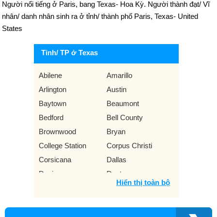
Người nổi tiếng ở Paris, bang Texas- Hoa Kỳ. Người thành đạt/ Vĩ
nhân/ danh nhân sinh ra ở tỉnh/ thành phố Paris, Texas- United
States
Tỉnh/ TP ở Texas
Abilene
Amarillo
Arlington
Austin
Baytown
Beaumont
Bedford
Bell County
Brownwood
Bryan
College Station
Corpus Christi
Corsicana
Dallas
Denison
Denton
Hiển thị toàn bộ
El Paso
Flower Mound
Fort Worth
Galveston
Garland
Gilmer