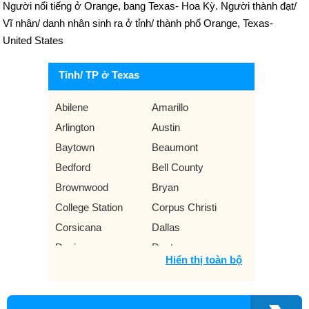
Người nổi tiếng ở Orange, bang Texas- Hoa Kỳ. Người thành đạt/
Vĩ nhân/ danh nhân sinh ra ở tỉnh/ thành phố Orange, Texas-
United States
Tỉnh/ TP ở Texas
Abilene
Amarillo
Arlington
Austin
Baytown
Beaumont
Bedford
Bell County
Brownwood
Bryan
College Station
Corpus Christi
Corsicana
Dallas
Denison
Denton
Hiển thị toàn bộ
El Paso
Flower Mound
Fort Worth
Galveston
Garland
Gilmer