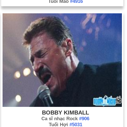
Tuổi Mão
#4916
BOBBY KIMBALL
Ca sĩ nhạc Rock
#906
Tuổi Hợi
#5031