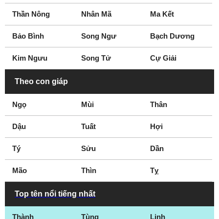
Port Arthur
Richardson
Thần Nông
Nhân Mã
Ma Kết
Richmond
Rockwall
San Angelo
San Antonio
Bảo Bình
Song Ngư
Bạch Dương
San Marcos
Seguin
Kim Ngưu
Song Tử
Cự Giải
Sherman
Spring
Stephenville
Sugar Land
Theo con giáp
Sweetwater
Temple
Ngọ
Mùi
Thân
Terrell
Texarkana
Texas City
The Woodlands
Dậu
Tuất
Hợi
Tomball
Travis County
Tý
Tyler
Sửu
Victoria
Dần
Waco
Waxahachie
Mão
Thìn
Tỵ
Wichita Falls
Top tên nổi tiếng nhất
Thành
Tùng
Linh