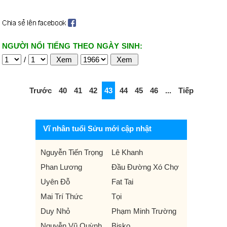
NGƯỜI NỔI TIẾNG THEO NGÀY SINH:
/
Trước
40
41
42
43
44
45
46
...
Tiếp
Vĩ nhân tuổi Sửu mới cập nhật
Nguyễn Tiến Trọng
Lê Khanh
Phan Lương
Đầu Đường Xó Chợ
Uyên Đỗ
Fat Tai
Mai Trí Thức
Tọi
Duy Nhỏ
Phạm Minh Trường
Nguyễn Vũ Quỳnh
Bisko