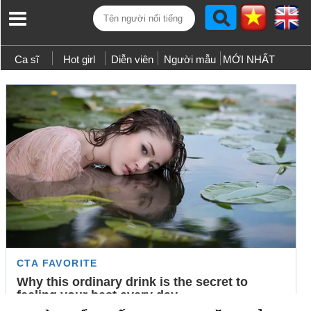
Ca sĩ
Hot girl
Diễn viên
Người mẫu
MỚI NHẤT