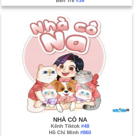
Bến Tre
#39
NHÀ CÔ NA
Kênh Tiktok
#48
Hồ Chí Minh
#860