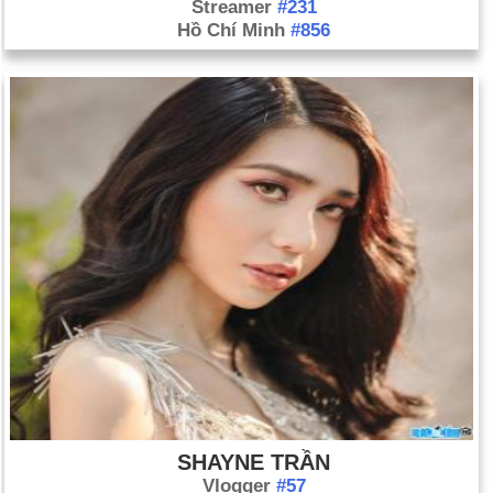
Streamer
#231
Hồ Chí Minh
#856
SHAYNE TRẦN
Vlogger
#57