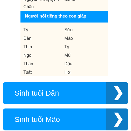
Châu
Người nổi tiếng theo con giáp
Tý
Sửu
Dần
Mão
Thìn
Tỵ
Ngọ
Mùi
Thân
Dậu
Tuất
Hợi
Sinh tuổi Dần
Sinh tuổi Mão