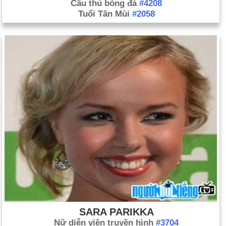
Cầu thủ bóng đá
#4208
Tuổi Tân Mùi
#2058
SARA PARIKKA
Nữ diễn viên truyền hình
#3704