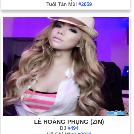
Tuổi Tân Mùi
#2059
LÊ HOÀNG PHỤNG (ZIN)
DJ
#494