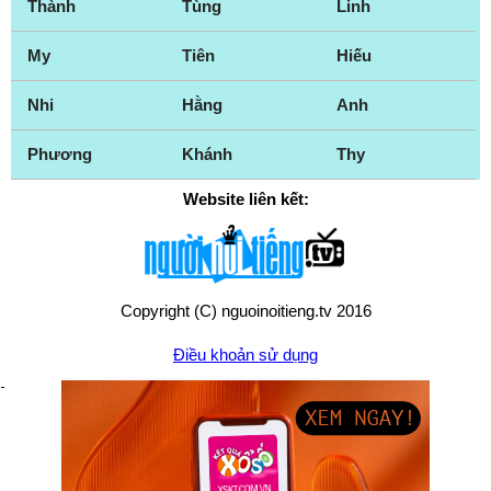
Thành
Tùng
Linh
My
Tiên
Hiếu
Nhi
Hằng
Anh
Phương
Khánh
Thy
Website liên kết:
Copyright (C) nguoinoitieng.tv 2016
Điều khoản sử dụng
Chính sách quyền riêng tư