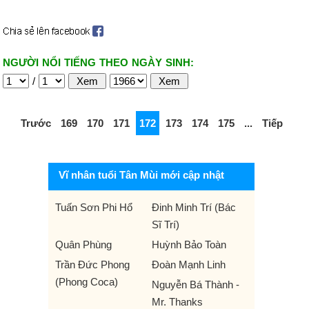
NGƯỜI NỔI TIẾNG THEO NGÀY SINH:
/
Trước
169
170
171
172
173
174
175
...
Tiếp
Vĩ nhân tuổi Tân Mùi mới cập nhật
Tuấn Sơn Phi Hổ
Đinh Minh Trí (Bác
Sĩ Trí)
Quân Phùng
Huỳnh Bảo Toàn
Trần Đức Phong
Đoàn Mạnh Linh
(Phong Coca)
Nguyễn Bá Thành -
Mr. Thanks