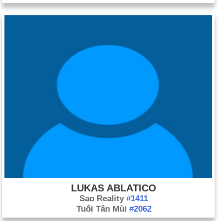
LUKAS ABLATICO
Sao Reality
#1411
Tuổi Tân Mùi
#2062