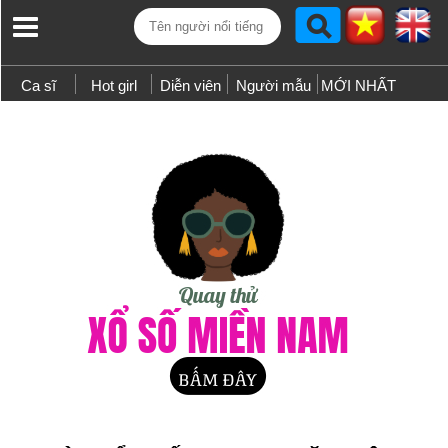
Ca sĩ
Hot girl
Diễn viên
Người mẫu
MỚI NHẤT