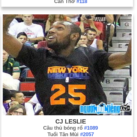
Cần Thơ
#118
CJ LESLIE
Cầu thủ bóng rổ
#1089
Tuổi Tân Mùi
#2057