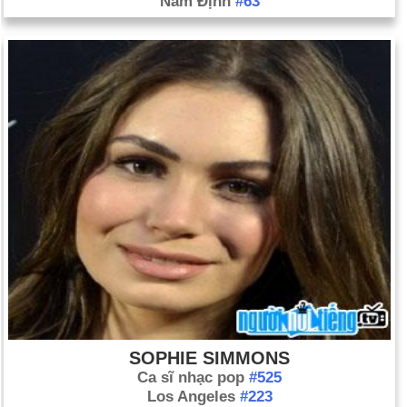
Nam Định
#63
SOPHIE SIMMONS
Ca sĩ nhạc pop
#525
Los Angeles
#223