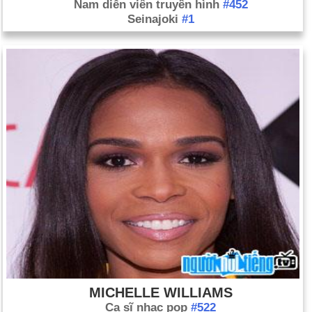
Nam diễn viên truyền hình
#452
Seinajoki
#1
MICHELLE WILLIAMS
Ca sĩ nhạc pop
#522