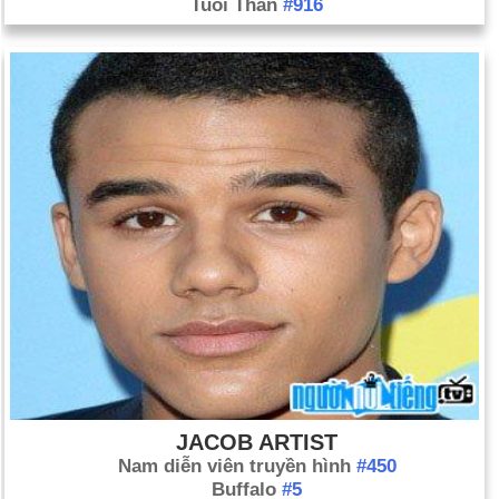
Tuổi Thân
#916
JACOB ARTIST
Nam diễn viên truyền hình
#450
Buffalo
#5