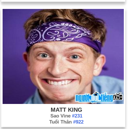
MATT KING
Sao Vine
#231
Tuổi Thân
#922