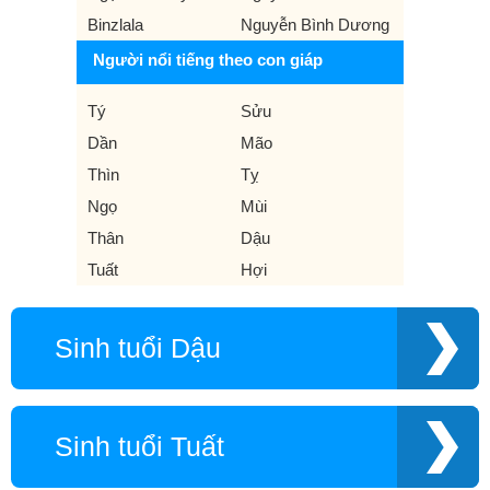
Binzlala
Nguyễn Bình Dương
Người nổi tiếng theo con giáp
Tý
Sửu
Dần
Mão
Thìn
Tỵ
Ngọ
Mùi
Thân
Dậu
Tuất
Hợi
Sinh tuổi Dậu
Sinh tuổi Tuất