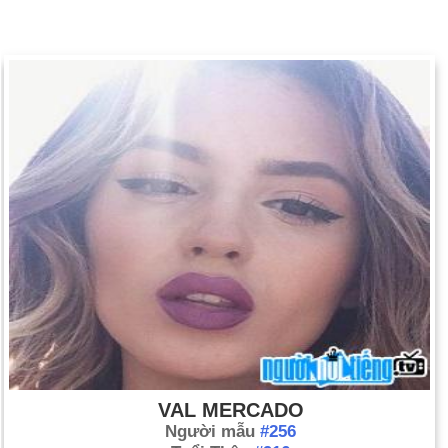
VAL MERCADO
Người mẫu
#256