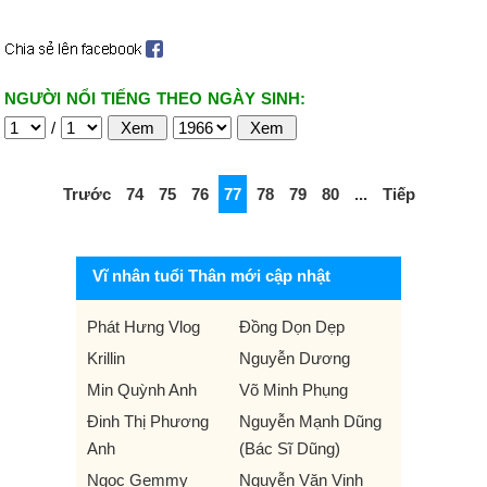
NGƯỜI NỔI TIẾNG THEO NGÀY SINH:
/
Trước
74
75
76
77
78
79
80
...
Tiếp
Vĩ nhân tuổi Thân mới cập nhật
Phát Hưng Vlog
Đồng Dọn Dẹp
Krillin
Nguyễn Dương
Min Quỳnh Anh
Võ Minh Phụng
Đinh Thị Phương
Nguyễn Mạnh Dũng
Anh
(Bác Sĩ Dũng)
Ngọc Gemmy
Nguyễn Văn Vinh