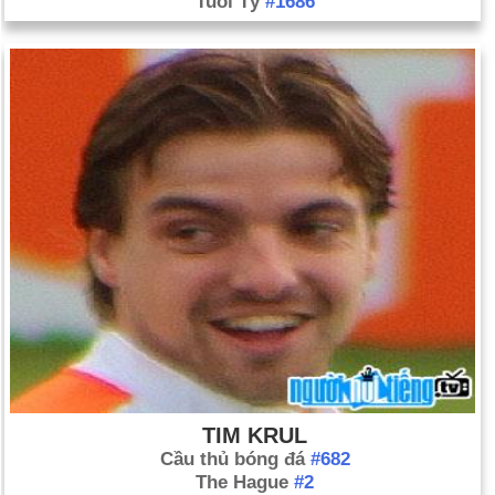
Tuổi Tý
#1686
TIM KRUL
Cầu thủ bóng đá
#682
The Hague
#2