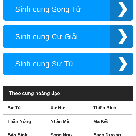
Sinh cung Song Tử
Sinh cung Cự Giải
Sinh cung Sư Tử
Theo cung hoàng đạo
Sư Tử
Xử Nữ
Thiên Bình
Thần Nông
Nhân Mã
Ma Kết
Bảo Bình
Song Ngư
Bạch Dương