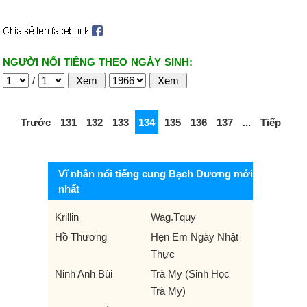
NGƯỜI NỔI TIẾNG THEO NGÀY SINH:
/
Trước
131
132
133
134
135
136
137
...
Tiếp
Vĩ nhân nổi tiếng cung Bạch Dương mới
nhất
Krillin
Wag.Tquy
Hồ Thương
Hẹn Em Ngày Nhật
Thực
Ninh Anh Bùi
Trà My (Sinh Học
Trà My)