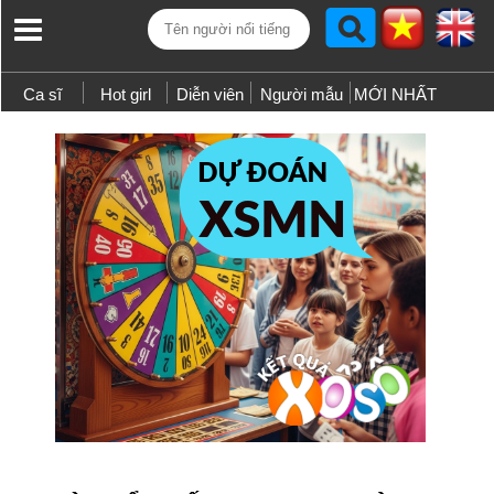
Ca sĩ
Hot girl
Diễn viên
Người mẫu
MỚI NHẤT