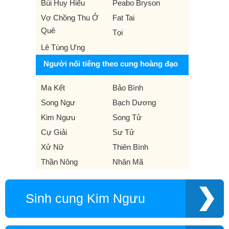
Bùi Huy Hiếu
Peabo Bryson
Vợ Chồng Thu Ở
Fat Tai
Quê
Tọi
Lê Tùng Ưng
Người nổi tiếng theo cung hoàng đạo
Ma Kết
Bảo Bình
Song Ngư
Bạch Dương
Kim Ngưu
Song Tử
Cự Giải
Sư Tử
Xử Nữ
Thiên Bình
Thần Nông
Nhân Mã
Sinh cung Kim Ngưu