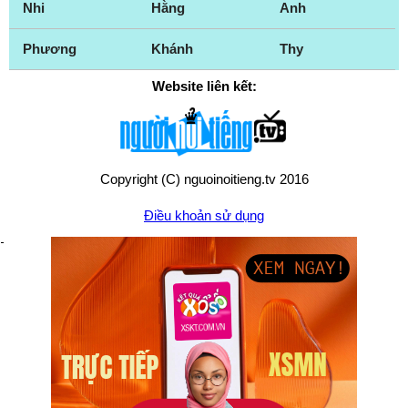
Nhi
Hằng
Anh
Phương
Khánh
Thy
Website liên kết:
Copyright (C) nguoinoitieng.tv 2016
Điều khoản sử dụng
Chính sách quyền riêng tư
Liên hệ:
mail.nguoinoitieng.tv@gmail.com