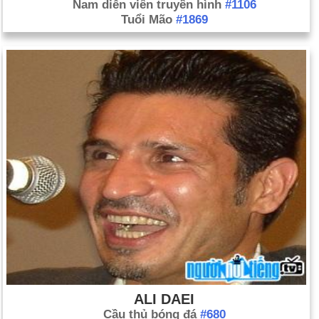
Nam diễn viên truyền hình
#1106
Tuổi Mão
#1869
ALI DAEI
Cầu thủ bóng đá
#680