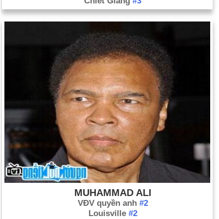
Chiết Giang
#3
MUHAMMAD ALI
VĐV quyền anh
#2
Louisville
#2