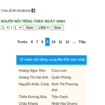
NGƯỜI NỔI TIẾNG THEO NGÀY SINH:
/
Trước
6
7
8
9
10
11
12
...
Tiếp
Vĩ nhân nổi tiếng cung Ma Kết mới nhất
Hoàng Ngọc Như
Coco Lee
Hoàng Thị Vân Anh
Quân Phùng
Nguyễn Khắc Công
Đinh Thị Phương
Anh
Thiên Đường Máu
Trân Oanh
Châu Khang
Nhật Hào Drums