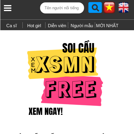
Ca sĩ
Hot girl
Diễn viên
Người mẫu
MỚI NHẤT