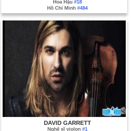
Hoa Hậu
#18
Hồ Chí Minh
#484
DAVID GARRETT
Nghệ sĩ violon
#1