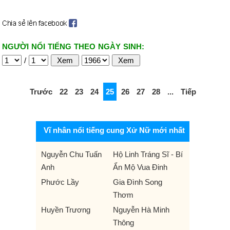
NGƯỜI NỔI TIẾNG THEO NGÀY SINH:
/
Trước
22
23
24
25
26
27
28
...
Tiếp
Vĩ nhân nổi tiếng cung Xử Nữ mới nhất
Nguyễn Chu Tuấn
Hộ Linh Tráng Sĩ - Bí
Anh
Ẩn Mộ Vua Đinh
Phước Lầy
Gia Đình Song
Thơm
Huyền Trương
Nguyễn Hà Minh
Thông