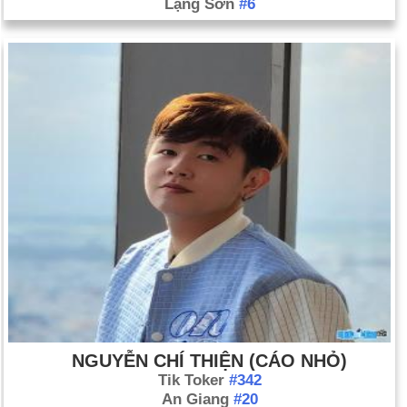
Lạng Sơn
#6
NGUYỄN CHÍ THIỆN (CÁO NHỎ)
Tik Toker
#342
An Giang
#20