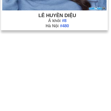
LÊ HUYỀN DIỆU
Á khôi
#8
Hà Nội
#480