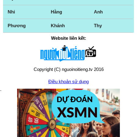
Nhi
Hằng
Anh
Phương
Khánh
Thy
Website liên kết:
Copyright (C) nguoinoitieng.tv 2016
Điều khoản sử dụng
Chính sách quyền riêng tư
Liên hệ:
mail.nguoinoitieng.tv@gmail.com