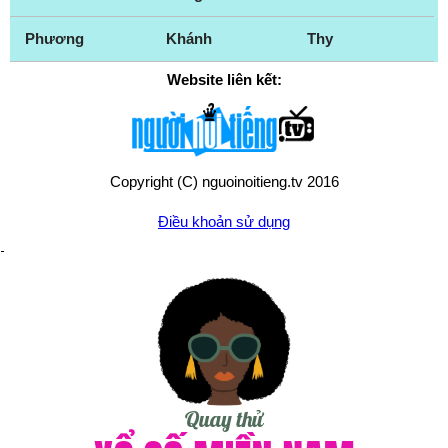
Phương
Khánh
Thy
Website liên kết:
Copyright (C) nguoinoitieng.tv 2016
Điều khoản sử dụng
Chính sách quyền riêng tư
Liên hệ:
mail.nguoinoitieng.tv@gmail.com