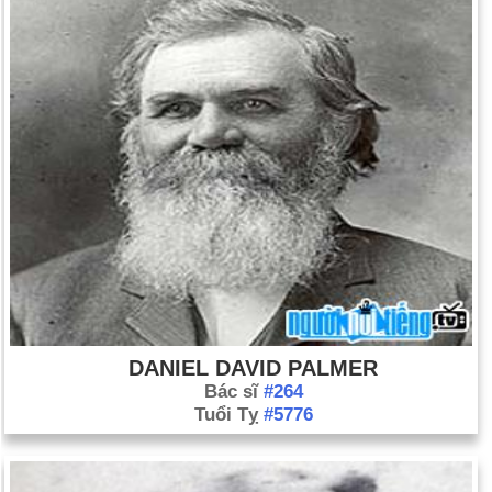
ở tuổi 90.
Ngày 2-12 năm 1999:
Một nội các theo đạo Tin lành và Công
giáo đã được triệu tập lần đầu tiên ở Bắc Ireland.
Ngày 2-12 năm 2001:
Enron Corp., dưới sự điều hành của
Giám đốc điều hành Kenneth Lay, đã nộp đơn xin phá sản.
DANIEL DAVID PALMER
Bác sĩ
#264
Tuổi Tỵ
#5776