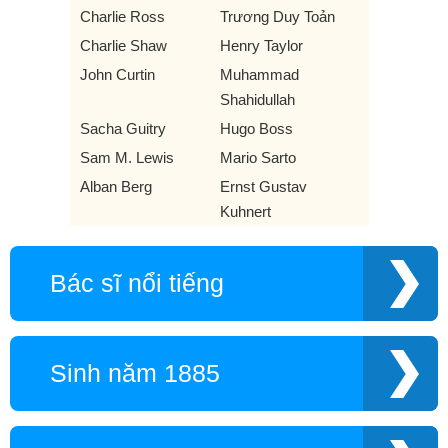
Charlie Ross
Trương Duy Toản
Charlie Shaw
Henry Taylor
John Curtin
Muhammad
Shahidullah
Sacha Guitry
Hugo Boss
Sam M. Lewis
Mario Sarto
Alban Berg
Ernst Gustav
Kuhnert
Bác sĩ nổi tiếng
Sinh năm 1885