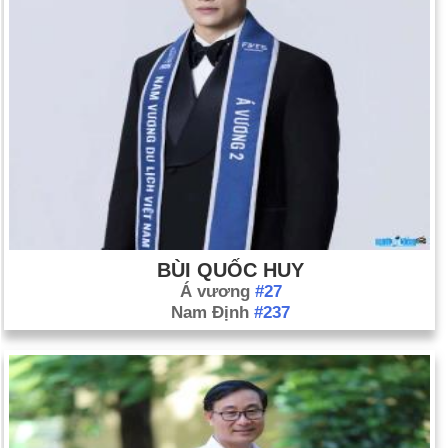
BÙI QUỐC HUY
Á vương
#27
Nam Định
#237