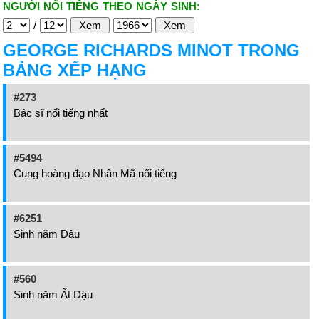
NGƯỜI NỔI TIẾNG THEO NGÀY SINH:
/
GEORGE RICHARDS MINOT TRONG
BẢNG XẾP HẠNG
#273
Bác sĩ nổi tiếng nhất
#5494
Cung hoàng đạo Nhân Mã nổi tiếng
#6251
Sinh năm Dậu
#560
Sinh năm Ất Dậu