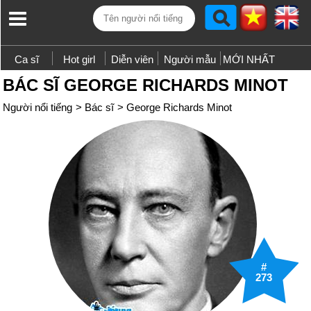
Ca sĩ
Hot girl
Diễn viên
Người mẫu
MỚI NHẤT
BÁC SĨ GEORGE RICHARDS MINOT
Người nổi tiếng
>
Bác sĩ
>
George Richards Minot
#
273