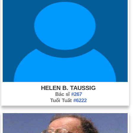
HELEN B. TAUSSIG
Bác sĩ
#267
Tuổi Tuất
#6222