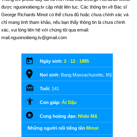
được nguoinoitieng.tv cập nhật liên tục. Các thông tin về Bác sĩ
George Richards Minot có thể chưa đủ hoặc chưa chính xác và
chỉ mang tính tham khảo, nếu bạn thấy thông tin là chưa chính
xác, vui lòng liên hệ với chúng tôi qua email:
mail.nguoinoitieng.tv@gmail.com
Ngày sinh:
2
-
12
-
1885
Nơi sinh:
Bang Massachusetts, Mỹ
Tuổi:
141
Con giáp:
Ất Dậu
Cung hoàng đạo:
Nhân Mã
Những người nổi tiếng tên
Minot