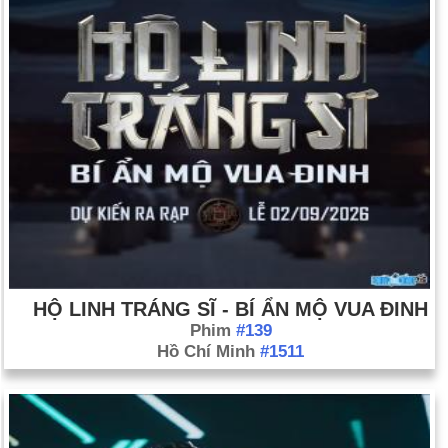
HỘ LINH TRÁNG SĨ - BÍ ẨN MỘ VUA ĐINH
Phim
#139
Hồ Chí Minh
#1511