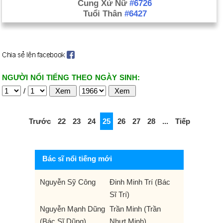
Cung Xử Nữ
#6726
Tuổi Thân
#6427
NGƯỜI NỔI TIẾNG THEO NGÀY SINH:
/
Trước
22
23
24
25
26
27
28
...
Tiếp
Bác sĩ nổi tiếng mới
Nguyễn Sỹ Công
Đinh Minh Trí (Bác
Sĩ Trí)
Nguyễn Mạnh Dũng
Trần Minh (Trần
(Bác Sĩ Dũng)
Nhựt Minh)