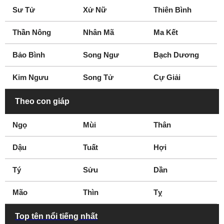
Liên Hoan Phim
Miss Áo dài
Sư Tử
Xử Nữ
Thiên Bình
Miss Audition
Miss Nhân Ái
Nghệ Nhân Bento
Nghệ nhân hát xẩm
Thần Nông
Nhân Mã
Ma Kết
Nghệ nhân làm
Nghệ sĩ đàn bầu
Bảo Bình
Song Ngư
Bạch Dương
tượng
Nghệ sĩ đàn phong
cầm
Kim Ngưu
Song Tử
Cự Giải
Nghệ sĩ đàn Tỳ bà
Theo con giáp
Ngọ
Mùi
Thân
Dậu
Tuất
Hợi
Tý
Sửu
Dần
Mão
Thìn
Tỵ
Top tên nổi tiếng nhất