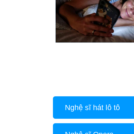
Nghệ sĩ hát lô tô