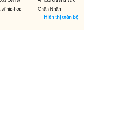
 sĩ hip-hop
Chân Nhân
Hiển thị toàn bộ
ủ nhà trọ
Chủ tịch nước
uẩn tướng Lục
Chuyên gia mạng xã
ân
hội
 thủ
Cơ trưởng
c trưởng
Đại Tướng
o sĩ
Dịch giả
ễn viên TVC
Doanh nhân xã hội
 án
Dũng sĩ đấu bò
npage
Food Stylist
m trưởng
Hãng thu âm
V Aerobic
HLV Thanh nhạc
V thể dục nghệ
Hoa hậu đại dương
uật
Hoa khôi chuyển giới
a sĩ minh họa thời
Họa sĩ thiết kế mỹ