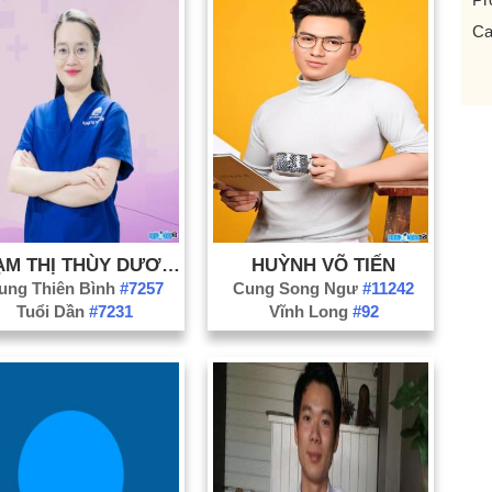
Ca
Ch
Ch
Qu
Cơ
Cụ
Đạ
Di
PHẠM THỊ THÙY DƯƠNG
HUỲNH VÕ TIẾN
Dự
ung Thiên Bình
#7257
Cung Song Ngư
#11242
Tuổi Dần
#7231
Vĩnh Long
#92
Fa
Hạ
HL
HL
th
Họ