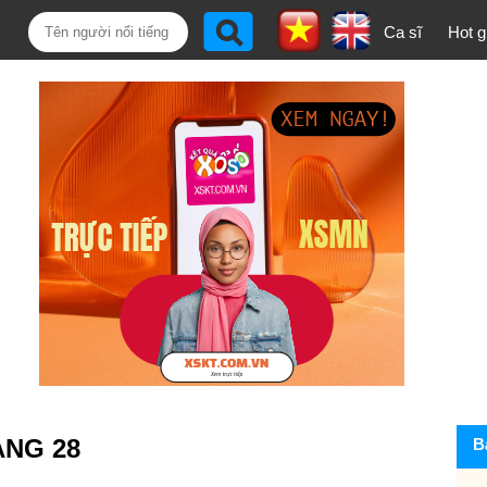
Ca sĩ
Hot gi
ANG 28
B