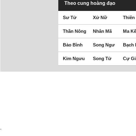
Theo cung hoàng đạo
Sư Tử
Xử Nữ
Thiên
Thần Nông
Nhân Mã
Ma Kế
Bảo Bình
Song Ngư
Bạch
Kim Ngưu
Song Tử
Cự Gi