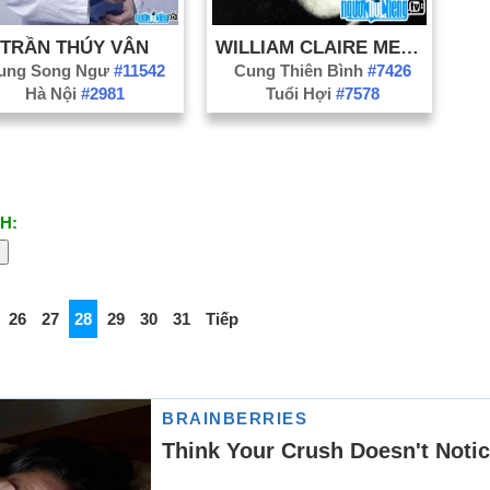
TRẦN THÚY VÂN
WILLIAM CLAIRE MENNINGER
ung Song Ngư
#11542
Cung Thiên Bình
#7426
Hà Nội
#2981
Tuổi Hợi
#7578
H:
26
27
28
29
30
31
Tiếp