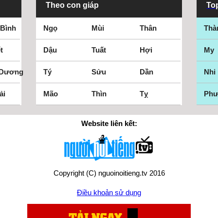
Theo con giáp
Top
 Bình
Ngọ
Mùi
Thân
Thà
t
Dậu
Tuất
Hợi
My
 Dương
Tý
Sửu
Dần
Nhi
ải
Mão
Thìn
Tỵ
Ph
Website liên kết:
Copyright (C) nguoinoitieng.tv 2016
Điều khoản sử dụng