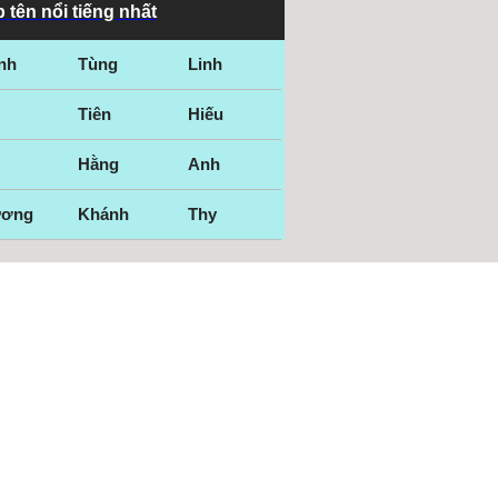
 tên nổi tiếng nhất
nh
Tùng
Linh
Tiên
Hiếu
Hằng
Anh
ương
Khánh
Thy