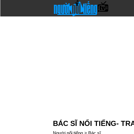
BÁC SĨ NỔI TIẾNG- TR
Người nổi tiếng
>
Bác sĩ