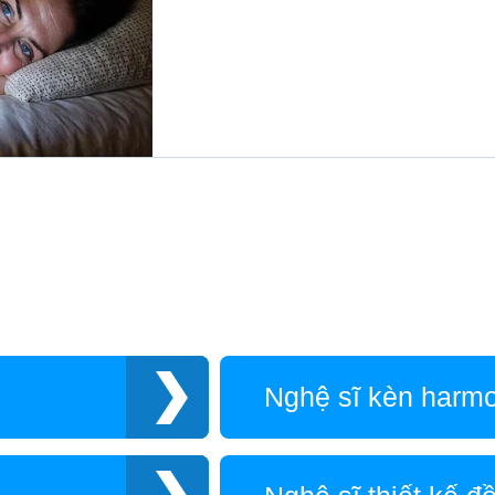
Nghệ sĩ kèn harm