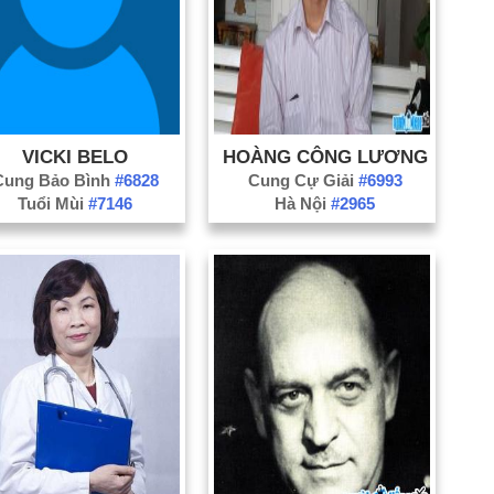
tr
Họ
Ký
Li
Mi
VICKI BELO
HOÀNG CÔNG LƯƠNG
Ng
Cung Bảo Bình
#6828
Cung Cự Giải
#6993
Ng
Tuổi Mùi
#7146
Hà Nội
#2965
tư
Ng