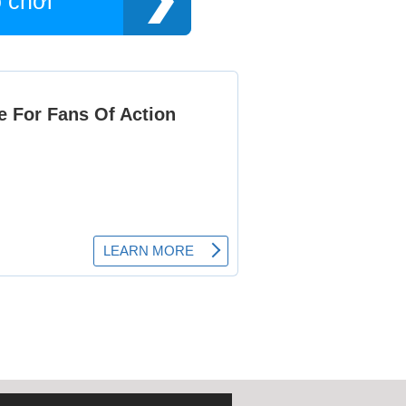
ồ chơi