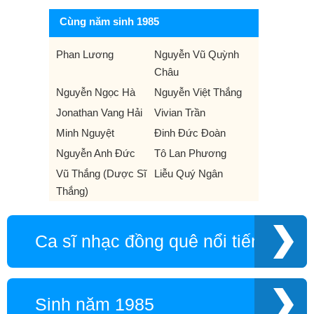
Cùng năm sinh 1985
Phan Lương
Nguyễn Vũ Quỳnh
Châu
Nguyễn Ngọc Hà
Nguyễn Việt Thắng
Jonathan Vang Hải
Vivian Trần
Minh Nguyệt
Đinh Đức Đoàn
Nguyễn Anh Đức
Tô Lan Phương
Vũ Thắng (Dược Sĩ
Liễu Quý Ngân
Thắng)
Ca sĩ nhạc đồng quê nổi tiếng
Sinh năm 1985