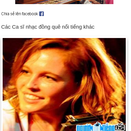
Ngày 18-11 năm 1886:
Chester A. Arthur, tổng thống thứ 21
của Hoa Kỳ (1881–1885), qua đời tại New York ở tuổi 56.
Ngày 18-11 năm 1928:
Chuột Mickey xuất hiện lần đầu trên
Các Ca sĩ nhạc đồng quê nổi tiếng khác
Steamboat Willie.
Ngày 18-11 năm 1976:
Quốc hội Tây Ban Nha đã thông qua
dự luật thiết lập một nền dân chủ sau 37 năm chế độ độc tài.
Ngày 18-11 năm 1978:
Jim Jones, một mục sư người Mỹ, đã
dẫn 914 tín đồ của mình đến cái chết của họ tại Jonestown,
Guyana, bằng cách uống một loại thức uống trái cây có tẩm
xyanua. Các thành viên của giáo phái không chịu nuốt đồ uống
đã bị bắn.
Ngày 18-11 năm 2003:
Tòa án tối cao Massachusetts ra phán
quyết ngày 4-3 rằng quyền được kết hôn đồng giới được bảo
đảm bởi hiến pháp của bang.
Ngày 18-11 năm 2004:
Hội đồng Bảo an Liên hợp quốc đã tổ
chức một phiên họp kéo dài hai ngày tại Nairobi. Đây là lần
đầu tiên nó được triệu tập bên ngoài trụ sở chính của New