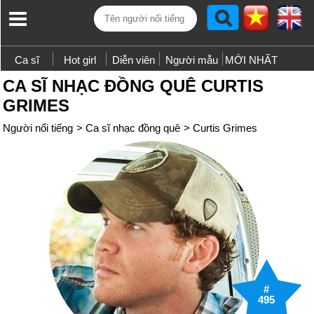
Ca sĩ
Hot girl
Diễn viên
Người mẫu
MỚI NHẤT
CA SĨ NHẠC ĐỒNG QUÊ CURTIS
GRIMES
Người nổi tiếng
>
Ca sĩ nhạc đồng quê
>
Curtis Grimes
#
495