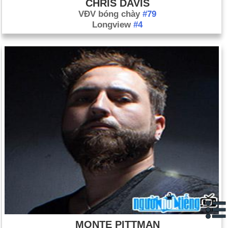
CHRIS DAVIS
VĐV bóng chày
#79
Longview
#4
MONTE PITTMAN