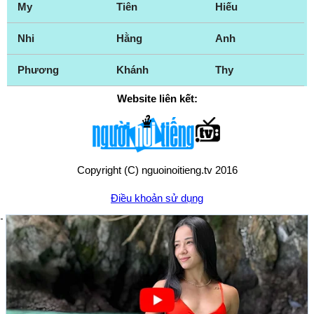
My
Tiên
Hiếu
Nhi
Hằng
Anh
Phương
Khánh
Thy
Website liên kết:
Copyright (C) nguoinoitieng.tv 2016
Điều khoản sử dụng
Chính sách quyền riêng tư