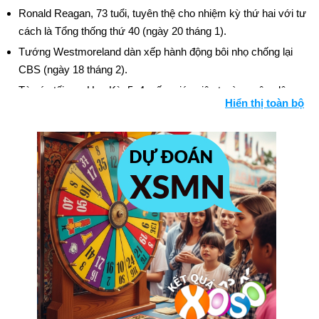
Ronald Reagan, 73 tuổi, tuyên thệ cho nhiệm kỳ thứ hai với tư
cách là Tổng thống thứ 40 (ngày 20 tháng 1).
Tướng Westmoreland dàn xếp hành động bôi nhọ chống lại
CBS (ngày 18 tháng 2).
Tòa án tối cao Hoa Kỳ, 5–4, cấm giáo viên trường công lập
Hiển thị toàn bộ
khỏi các trường giáo dưỡng (ngày 1 tháng 7).
Arthur James Walker, 50 tuổi, sĩ quan hải quân đã nghỉ hưu, bị
thẩm phán liên bang kết tội tham gia vào vòng vây gián điệp
của Liên Xô do anh trai John Walker điều hành (ngày 9 tháng
8).
Dự luật cân đối ngân sách của Hoa Kỳ được ban hành (ngày
12 tháng 12).
Ngày sinh Curtis Grimes (18-11) trong lịch sử
Ngày 18-11 năm 1820:
Thuyền trưởng Nathaniel Palmer
khám phá vùng đất Nam Cực.
Ngày 18-11 năm 1883:
Thời gian chuẩn bắt đầu ở Hoa Kỳ.