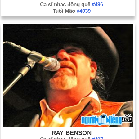
Ca sĩ nhạc đồng quê
#496
Tuổi Mão
#4939
RAY BENSON