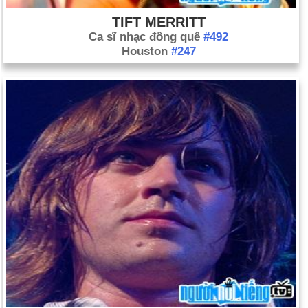
York.
TIFT MERRITT
Ca sĩ nhạc đồng quê
#492
Houston
#247