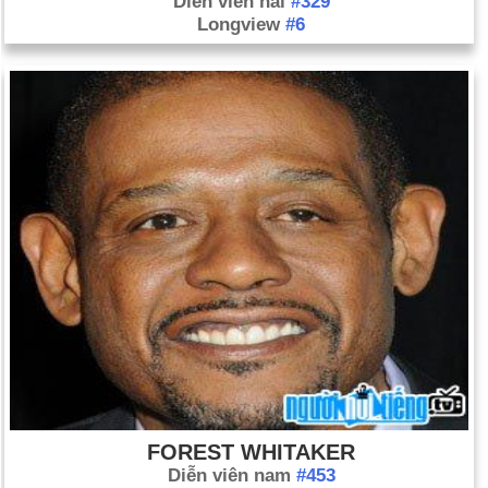
Diễn viên hài
#329
Longview
#6
FOREST WHITAKER
Diễn viên nam
#453