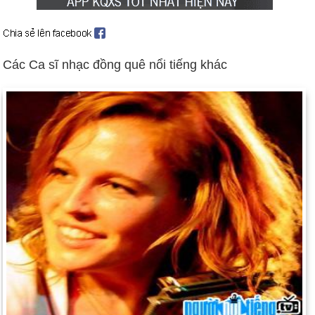
Ngày 16-3 năm 1968:
Vụ thảm sát Mỹ Lai xảy ra ở Việt Nam.
Ngày 16-3 năm 1978:
Chính trị gia người Ý Aldo Moro bị Lữ
đoàn Đỏ bắt cóc và sau đó bị sát hại.
Các Ca sĩ nhạc đồng quê nổi tiếng khác
Ngày 16-3 năm 1985:
Nhà báo Hoa Kỳ Terry Anderson bị bắt
cóc ở Beirut; ông đã không được thả cho đến ngày 4 tháng 12
năm 1991 sau 2454 ngày bị giam cầm.
Ngày 16-3 năm 1988:
Trung tá Oliver L. North và Phó Đô đốc
John M. Poindexter của Hội đồng An ninh Quốc gia bị truy tố
về tội âm mưu lừa gạt Hoa Kỳ vì vai trò của họ trong vụ Iran-
contra.