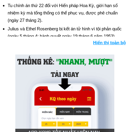
Tu chính án thứ 22 đối với Hiến pháp Hoa Kỳ, giới hạn số
nhiệm kỳ mà tổng thống có thể phục vụ, được phê chuẩn
(ngày 27 tháng 2).
Julius và Ethel Rosenberg bị kết án tử hình vì tội phản quốc
(ngày 5 tháng 4; hành quyết ngày 19 tháng 6 năm 1953).
Hiển thị toàn bộ
Ngày sinh Ray Benson (16-3) trong lịch sử
Ngày 16-3 năm 1521:
Nhà thám hiểm người Bồ Đào Nha,
Ferdinand Magellan đặt chân đến Philippines.
Ngày 16-3 năm 1850:
Cuốn tiểu thuyết The Scarlet Letter của
Nathaniel Hawthorne đã được xuất bản.
Ngày 16-3 năm 1926:
Tên lửa nhiên liệu lỏng đầu tiên được
phóng thành công bởi Giáo sư Robert Goddard tại Auburn,
Massachusetts. Tên lửa bay được quãng đường 184 feet
trong 2,5 giây.
Ngày 16-3 năm 1935:
Adolf Hitler đã hủy bỏ các điều khoản
quân sự của Hiệp ước Versailles.