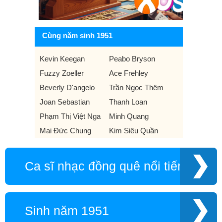
Cùng năm sinh 1951
Kevin Keegan
Peabo Bryson
Fuzzy Zoeller
Ace Frehley
Beverly D'angelo
Trần Ngọc Thêm
Joan Sebastian
Thanh Loan
Phạm Thị Việt Nga
Minh Quang
Mai Đức Chung
Kim Siêu Quần
Ca sĩ nhạc đồng quê nổi tiếng
Sinh năm 1951