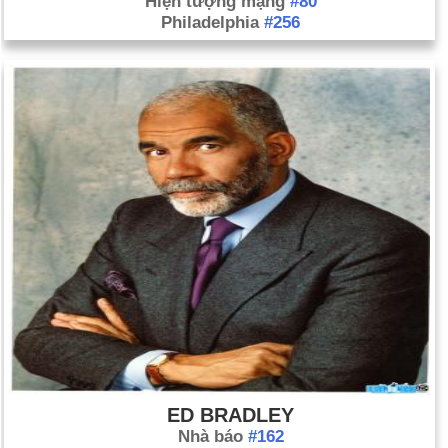
Hiện tượng mạng
#80
Philadelphia
#256
ED BRADLEY
Nhà báo
#162