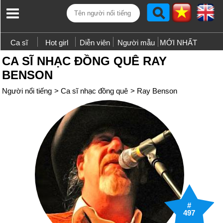
Ca sĩ
Hot girl
Diễn viên
Người mẫu
MỚI NHẤT
CA SĨ NHẠC ĐỒNG QUÊ RAY
BENSON
Người nổi tiếng
>
Ca sĩ nhạc đồng quê
>
Ray Benson
#
497