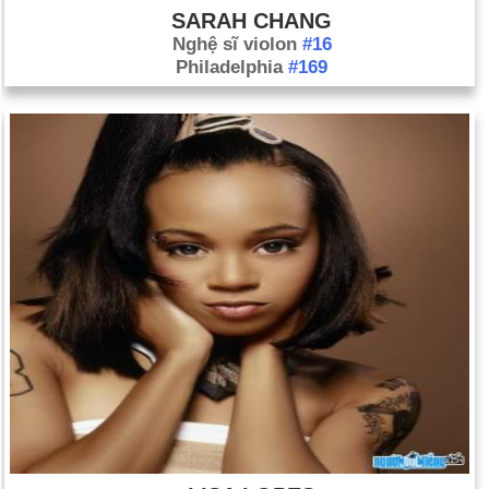
SARAH CHANG
Nghệ sĩ violon
#16
Philadelphia
#169