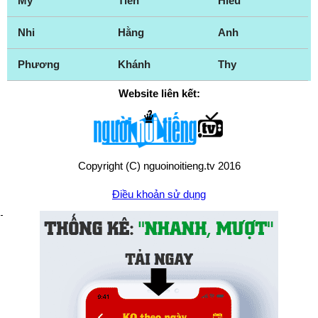
My
Tiên
Hiếu
Nhi
Hằng
Anh
Phương
Khánh
Thy
Website liên kết:
Copyright (C) nguoinoitieng.tv 2016
Điều khoản sử dụng
Chính sách quyền riêng tư
Liên hệ:
mail.nguoinoitieng.tv@gmail.com