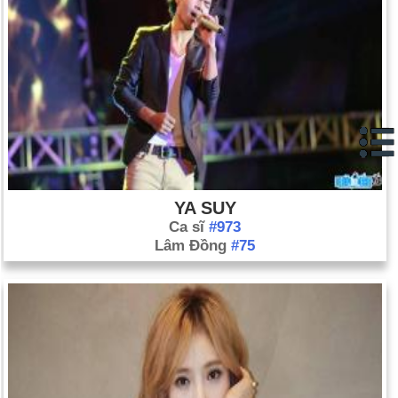
YA SUY
Ca sĩ
#973
Lâm Đồng
#75