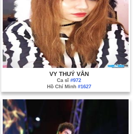
VY THUÝ VÂN
Ca sĩ
#972
Hồ Chí Minh
#1627