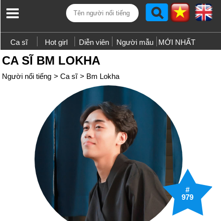
Ca sĩ
Hot girl
Diễn viên
Người mẫu
MỚI NHẤT
CA SĨ BM LOKHA
Người nổi tiếng
>
Ca sĩ
>
Bm Lokha
#
979