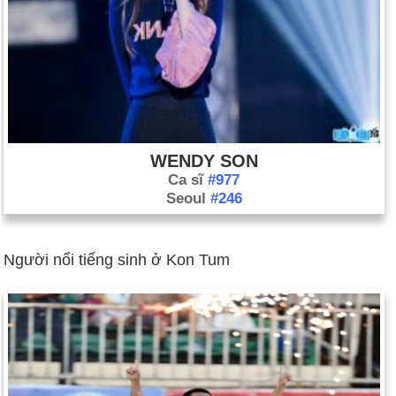
WENDY SON
Ca sĩ
#977
Seoul
#246
Người nổi tiếng sinh ở Kon Tum