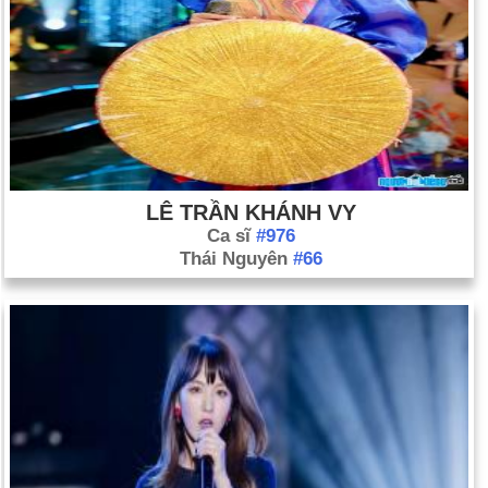
LÊ TRẦN KHÁNH VY
Ca sĩ
#976
Thái Nguyên
#66