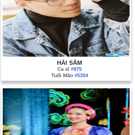
HẢI SÂM
Ca sĩ
#975
Tuổi Mão
#5354