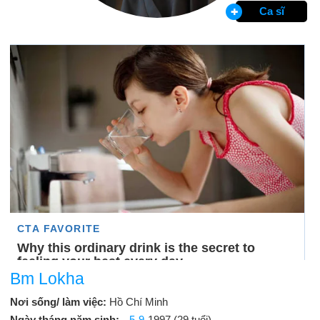
Ca sĩ
Bm Lokha
Nơi sống/ làm việc:
Hồ Chí Minh
Ngày tháng năm sinh:
5-9
-1997 (29 tuổi)