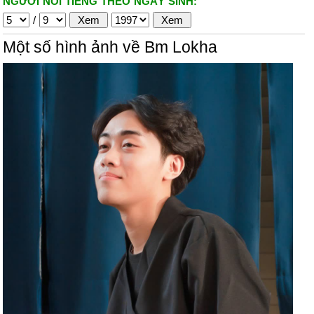
NGƯỜI NỔI TIẾNG THEO NGÀY SINH:
/
Một số hình ảnh về Bm Lokha