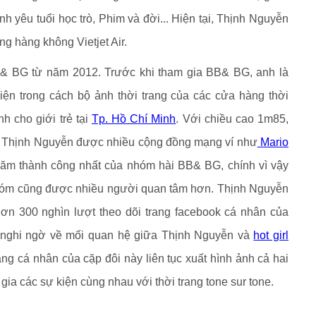
 yêu tuổi học trò, Phim và đời... Hiện tại, Thịnh Nguyễn
g hàng không Vietjet Air.
& BG từ năm 2012. Trước khi tham gia BB& BG, anh là
ện trong cách bộ ảnh thời trang của các cửa hàng thời
nh cho giới trẻ tại
Tp. Hồ Chí Minh
. Với chiều cao 1m85,
ử, Thịnh Nguyễn được nhiều cộng đồng mạng ví như
Mario
ăm thành công nhất của nhóm hài BB& BG, chính vì vậy
nhóm cũng được nhiều người quan tâm hơn. Thịnh Nguyễn
 hơn 300 nghìn lượt theo dõi trang facebook cá nhân của
 nghi ngờ về mối quan hệ giữa Thịnh Nguyễn và
hot girl
ng cá nhân của cặp đôi này liên tục xuất hình ảnh cả hai
 gia các sự kiện cùng nhau với thời trang tone sur tone.