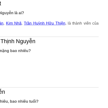
t
Nguyễn là ai?
ần
,
Kim Nhã
,
Trần Huỳnh Hữu Thiện
, là thành viên của
ĩ Thịnh Nguyễn
 nặng bao nhiêu?
yễn
hiêu, bao nhiêu tuổi?