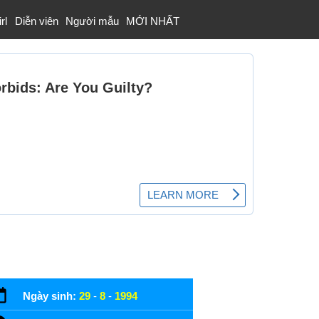
rl
Diễn viên
Người mẫu
MỚI NHẤT
Ngày sinh:
29
-
8
-
1994