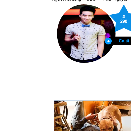
#
298
Ca sĩ