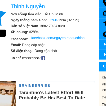
Thịnh Nguyễn
Nơi sống/ làm việc:
Hồ Chí Minh
Ngày tháng năm sinh:
29-8
-1994 (32 tuổi)
Dân số Việt Nam 1994:
70,84 triệu
XH chung:
#2894
facebook.com/nguyentranducthinh
Facebook:
N
Email:
Đang cập nhật
Số điện thoại:
Đang cập nhật
N
C
Kt
Ph
Ph
Tr
Th