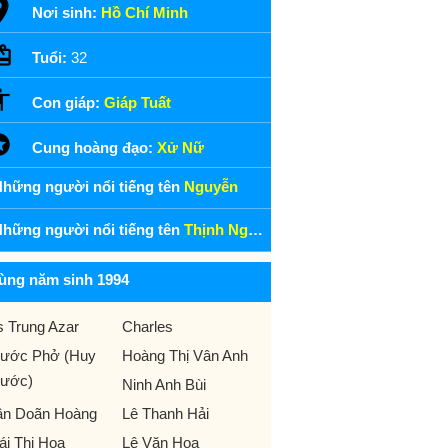
Nơi sinh:
Hồ Chí Minh
Tuổi:
32
Con giáp:
Giáp Tuất
Cung hoàng đạo:
Xử Nữ
hững người nổi tiếng tên
Nguyễn
hững người nổi tiếng tên
Thịnh Nguyễn
ùng năm sinh 1994
s Trung Azar
Charles
ước Phở (Huy
Hoàng Thị Vân Anh
ước)
Ninh Anh Bùi
ần Doãn Hoàng
Lê Thanh Hải
ái Thị Hoa
Lê Văn Hoa