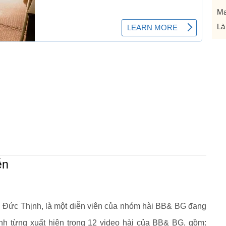
Ma
Là
ễn
n Đức Thịnh, là một diễn viên của nhóm hài BB& BG đang
Anh từng xuất hiện trong 12 video hài của BB& BG, gồm: