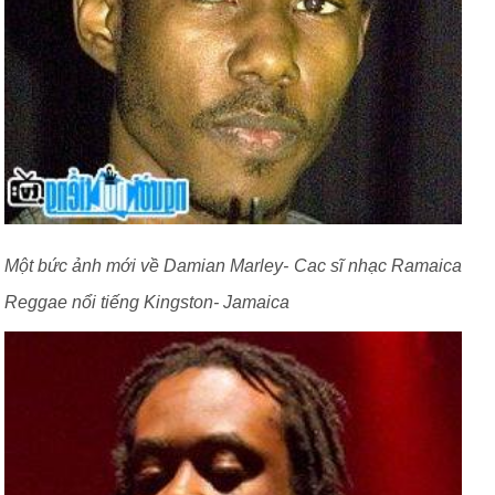
Một bức ảnh mới về Damian Marley- Cac sĩ nhạc Ramaica
Reggae nổi tiếng Kingston- Jamaica