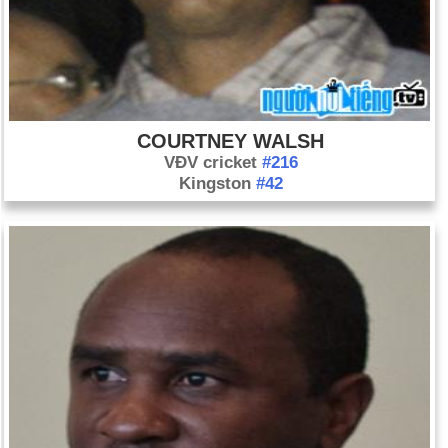
COURTNEY WALSH
VĐV cricket
#216
Kingston
#42