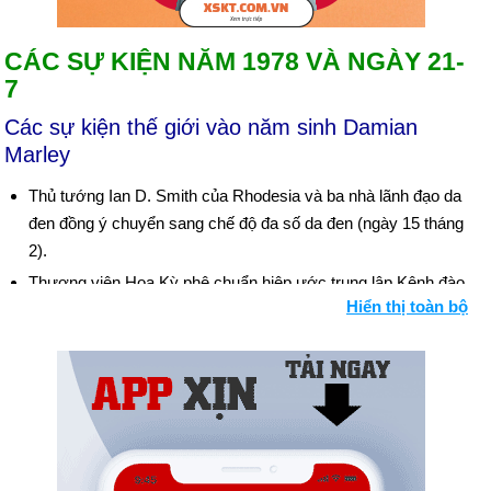
CÁC SỰ KIỆN NĂM 1978 VÀ NGÀY 21-
7
Các sự kiện thế giới vào năm sinh Damian
Marley
Thủ tướng Ian D. Smith của Rhodesia và ba nhà lãnh đạo da
đen đồng ý chuyển sang chế độ đa số da đen (ngày 15 tháng
2).
Thượng viện Hoa Kỳ phê chuẩn hiệp ước trung lập Kênh đào
Hiển thị toàn bộ
Panama (ngày 16 tháng 3); bỏ phiếu hiệp ước chuyển kênh
đào cho Panama vào năm 2000 (ngày 18 tháng 4).
Cựu Thủ tướng Ý Aldo Moro bị bọn khủng bố cánh tả bắt cóc,
giết 5 vệ sĩ (ngày 16 tháng 3); anh ta được tìm thấy đã bị giết
(ngày 9 tháng 5).
Giáo hoàng Paul VI, qua đời ở tuổi 80, để tang (ngày 6 tháng
8); tân Giáo hoàng, John Paul I, 65 tuổi, chết bất đắc kỳ tử sau