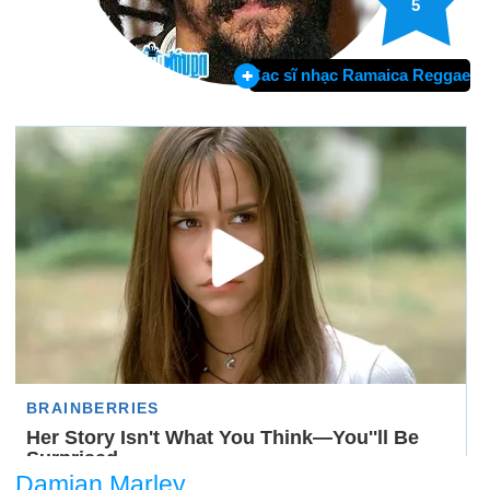
5
Cac sĩ nhạc Ramaica Reggae
Damian Marley