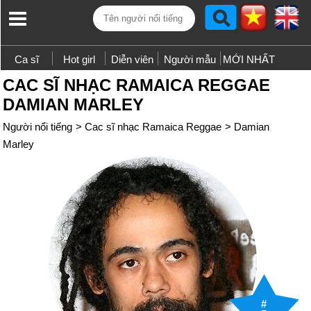
Ca sĩ
Hot girl
Diễn viên
Người mẫu
MỚI NHẤT
CAC SĨ NHẠC RAMAICA REGGAE
DAMIAN MARLEY
Người nổi tiếng
>
Cac sĩ nhạc Ramaica Reggae
>
Damian
Marley
#