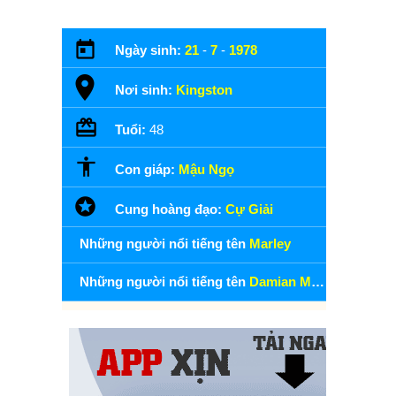
Ngày sinh:
21
-
7
-
1978
Nơi sinh:
Kingston
Tuổi:
48
Con giáp:
Mậu Ngọ
Cung hoàng đạo:
Cự Giải
Những người nổi tiếng tên
Marley
Những người nổi tiếng tên
Damian Marley