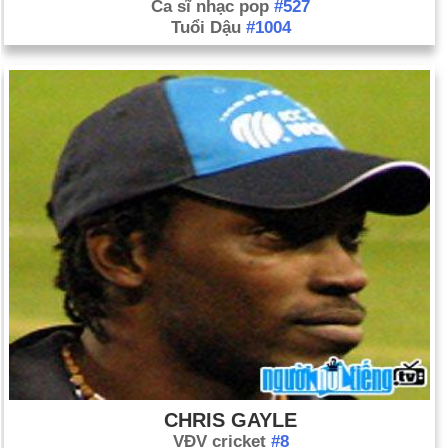
Ca sĩ nhạc pop
#527
Tuổi Dậu
#1004
CHRIS GAYLE
VĐV cricket
#8