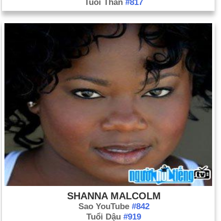
Tuổi Thân
#817
SHANNA MALCOLM
Sao YouTube
#842
Tuổi Dậu
#919