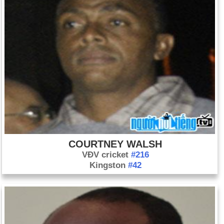
COURTNEY WALSH
VĐV cricket
#216
Kingston
#42