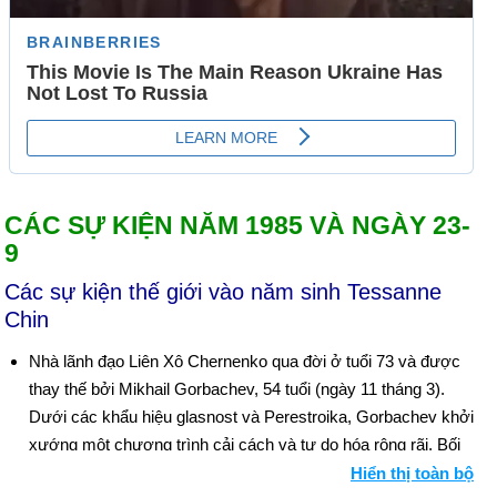
CÁC SỰ KIỆN NĂM 1985 VÀ NGÀY 23-
9
Các sự kiện thế giới vào năm sinh Tessanne
Chin
Nhà lãnh đạo Liên Xô Chernenko qua đời ở tuổi 73 và được
thay thế bởi Mikhail Gorbachev, 54 tuổi (ngày 11 tháng 3).
Dưới các khẩu hiệu glasnost và Perestroika, Gorbachev khởi
xướng một chương trình cải cách và tự do hóa rộng rãi. Bối
cảnh: Những người cai trị nước Nga từ năm 1533
Hiển thị toàn bộ