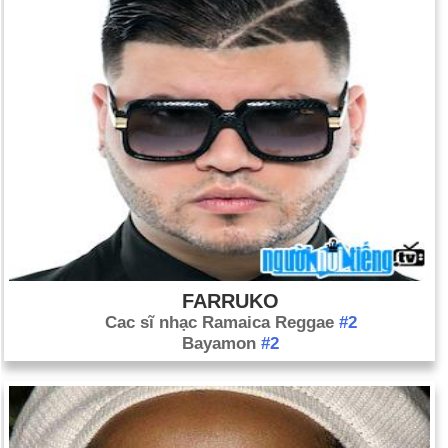
Ngày 23-9 năm 2011:
Tổng thống Palestine Mahmoud Abbas
chính thức yêu cầu đấu thầu trở thành nhà nước tại Hội đồng
Bảo an Liên hợp quốc.
FARRUKO
Cac sĩ nhạc Ramaica Reggae
#2
Bayamon
#2