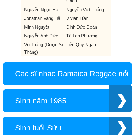
Châu
Nguyễn Ngọc Hà
Nguyễn Việt Thắng
Jonathan Vang Hải
Vivian Trần
Minh Nguyệt
Đinh Đức Đoàn
Nguyễn Anh Đức
Tô Lan Phương
Vũ Thắng (Dược Sĩ
Liễu Quý Ngân
Thắng)
Cac sĩ nhạc Ramaica Reggae nổi
tiếng
Sinh năm 1985
Sinh tuổi Sửu