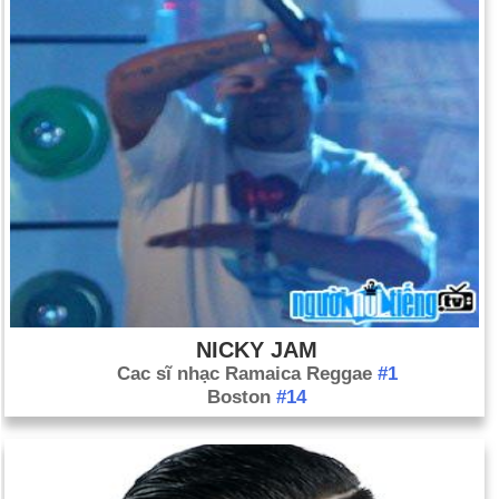
Ngày sinh Tessanne Chin (23-9) trong lịch sử
Ngày 23-9 năm 1779:
Đại úy hải quân John Paul Jones tuyên
bố "Tôi vẫn chưa bắt đầu chiến đấu!" trên tàu chiến Mỹ
Bonhomme Richard trong trận chiến chống lại chiến binh
Serapis của Anh.
Ngày 23-9 năm 1806:
Nhà thám hiểm Lewis và Clark quay trở lại St. Louis, sau cuộc
hành trình ba năm đến Tây Bắc Thái Bình Dương.
Ngày 23-9 năm 1846:
Nhà thiên văn học người Đức Johann
Gottfried Galle đã phát hiện ra hành tinh Sao Hải Vương.
Ngày 23-9 năm 1939:
Sigmund Freud, người sáng lập ra phân
tâm học, qua đời ở London.
NICKY JAM
Ngày 23-9 năm 1952:
Ứng cử viên phó tổng thống Richard
Cac sĩ nhạc Ramaica Reggae
#1
Boston
#14
Nixon đã đọc "bài phát biểu của Người kiểm tra" bác bỏ cáo
buộc tài trợ chiến dịch không chính đáng.
Ngày 23-9 năm 1973:
Cựu tổng thống Argentina Juan Perón
trở lại nắm quyền.