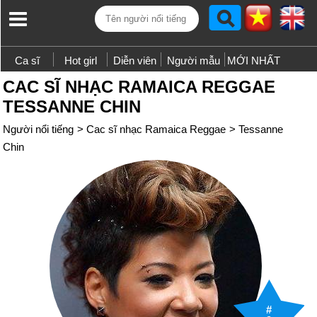
Ca sĩ
Hot girl
Diễn viên
Người mẫu
MỚI NHẤT
CAC SĨ NHẠC RAMAICA REGGAE
TESSANNE CHIN
Người nổi tiếng
>
Cac sĩ nhạc Ramaica Reggae
>
Tessanne
Chin
#