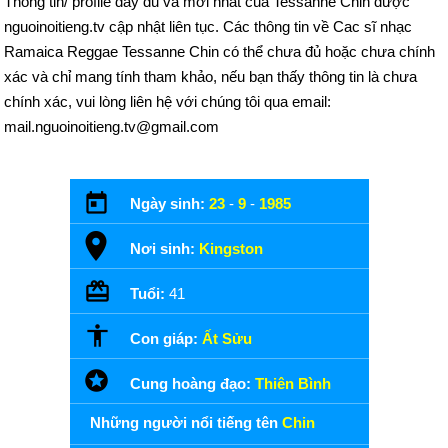
Thông tin/ profile đầy đủ và mới nhất của Tessanne Chin được
nguoinoitieng.tv cập nhật liên tục. Các thông tin về Cac sĩ nhạc
Ramaica Reggae Tessanne Chin có thể chưa đủ hoặc chưa chính
xác và chỉ mang tính tham khảo, nếu bạn thấy thông tin là chưa
chính xác, vui lòng liên hệ với chúng tôi qua email:
mail.nguoinoitieng.tv@gmail.com
Ngày sinh:
23
-
9
-
1985
Nơi sinh:
Kingston
Tuổi:
41
Con giáp:
Ất Sửu
Cung hoàng đạo:
Thiên Bình
Những người nổi tiếng tên
Chin