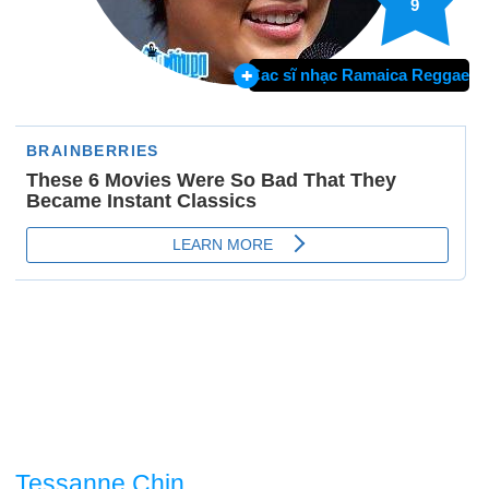
9
Cac sĩ nhạc Ramaica Reggae
Tessanne Chin