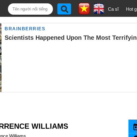
Ca sĩ
Hot gi
RRENCE WILLIAMS
ence Williams