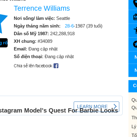
Terrence Williams
Nơi sống/ làm việc:
Seattle
Ngày tháng năm sinh:
28-6
-1987 (39 tuổi)
Dân số Mỹ 1987:
242,288,918
XH chung:
#34089
g rổ
Email:
Đang cập nhật
Số điện thoại:
Đang cập nhật
N
N
C
Qu
Qu
Th
Lý
Tố