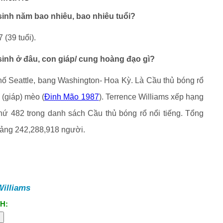
sinh năm bao nhiêu, bao nhiêu tuổi?
 (39 tuổi).
sinh ở đâu, con giáp/ cung hoàng đạo gì?
phố Seattle, bang Washington- Hoa Kỳ. Là Cầu thủ bóng rổ
 (giáp) mèo (
Đinh Mão 1987
). Terrence Williams xếp hạng
 thứ 482 trong danh sách Cầu thủ bóng rổ nổi tiếng. Tổng
ảng 242,288,918 người.
Williams
H: