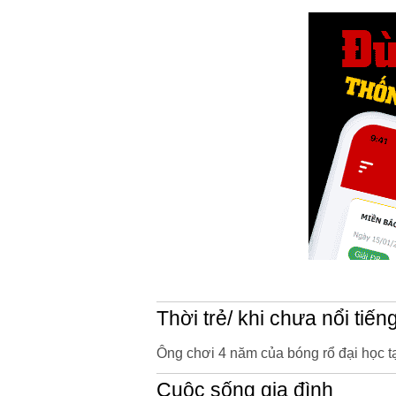
Thời trẻ/ khi chưa nổi tiến
Ông chơi 4 năm của bóng rổ đại học tại
Cuộc sống gia đình