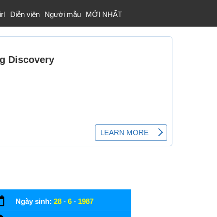
rl
Diễn viên
Người mẫu
MỚI NHẤT
Ngày sinh:
28
-
6
-
1987