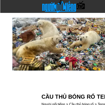
CẦU THỦ BÓNG RỔ TE
Người nổi tiếng
>
Cầu thủ bóng rổ
>
Terr