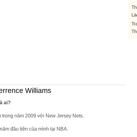
Th
Là
Tr
Th
errence Williams
à ai?
ấu trong năm 2009 với New Jersey Nets.
 năm đầu tiên của mình tại NBA.