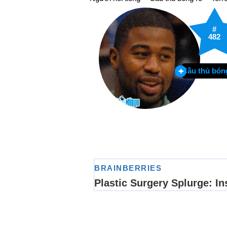
#
482
Cầu thủ bón