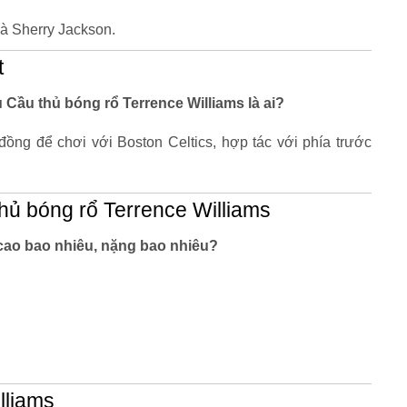
à Sherry Jackson.
t
u Cầu thủ bóng rổ Terrence Williams là ai?
ng để chơi với Boston Celtics, hợp tác với phía trước
hủ bóng rổ Terrence Williams
 cao bao nhiêu, nặng bao nhiêu?
lliams