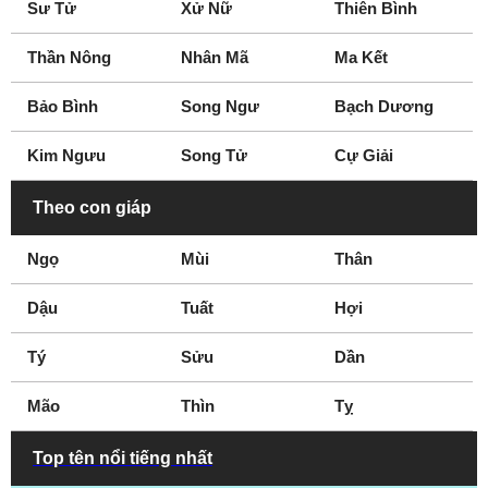
Chuyên gia trang
Nghệ sĩ tranh minh
Sư Tử
Xử Nữ
Thiên Bình
điểm
họa
Thần Nông
Nhân Mã
Ma Kết
Nghệ sĩ
Vlogger
VĐV trượt ván
Bảo Bình
Song Ngư
Bạch Dương
Kim Ngưu
Song Tử
Cự Giải
Theo con giáp
Ngọ
Mùi
Thân
Dậu
Tuất
Hợi
Tý
Sửu
Dần
Mão
Thìn
Tỵ
Top tên nổi tiếng nhất