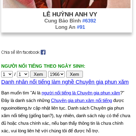
LÊ HUỲNH ANH VY
Cung Bảo Bình
#6392
Long An
#91
NGƯỜI NỔI TIẾNG THEO NGÀY SINH:
/
Danh nhân nổi tiếng làm nghề Chuyên gia phun xăm
Bạn muốn tìm "Ai là
người nổi tiếng là Chuyên gia phun xăm
?"
Đây là danh sách những
Chuyên gia phun xăm nổi tiếng
được
nguoinoitieng.tv cập nhật liên tục. Danh sách Chuyên gia phun
xăm nổi tiếng (giống bạn?), tuy nhiên, danh sách này có thể chưa
đủ hoặc chưa chính xác, nếu bạn thấy thông tin là chưa chính
xác, vui lòng liên hệ với chúng tôi để được hỗ trợ.