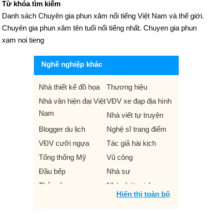
Từ khóa tìm kiếm
Danh sách Chuyên gia phun xăm nổi tiếng Việt Nam và thế giới.
Chuyên gia phun xăm tên tuổi nổi tiếng nhất. Chuyen gia phun
xam noi tieng
Nghề nghiệp khác
Nhà thiết kế đồ họa
Thương hiệu
Nhà văn hiện đại Việt
VĐV xe đạp địa hình
Nam
Nhà viết tự truyện
Blogger du lịch
Nghệ sĩ trang điểm
VĐV cưỡi ngựa
Tác giả hài kịch
Tổng thống Mỹ
Vũ công
Đầu bếp
Nhà sư
Thủ môn
Nhà phát minh
Hiển thị toàn bộ
VĐV bắn súng
Nhà kinh tế học
Hướng dẫn cổ động
Nhân vật hư cấu