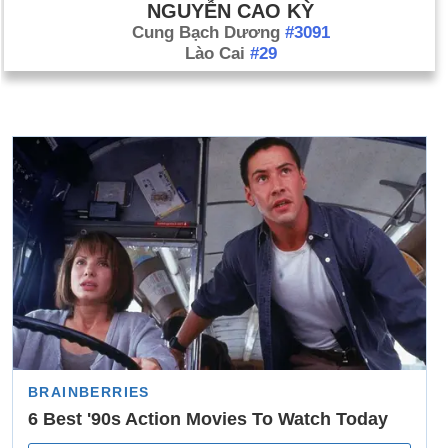
NGUYỄN CAO KỲ
Cung Bạch Dương
#3091
Lào Cai
#29