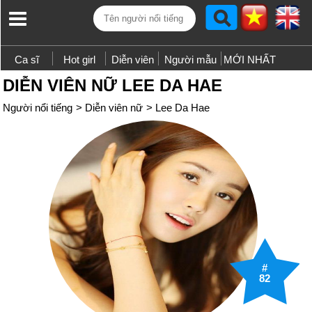
Ca sĩ
Hot girl
Diễn viên
Người mẫu
MỚI NHẤT
DIỄN VIÊN NỮ LEE DA HAE
Người nổi tiếng
>
Diễn viên nữ
>
Lee Da Hae
#
82