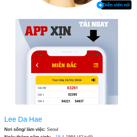
Diễn viên nữ
Lee Da Hae
Nơi sống/ làm việc:
Seoul
Ngày tháng năm sinh:
19-4
-1984 (42 tuổi)