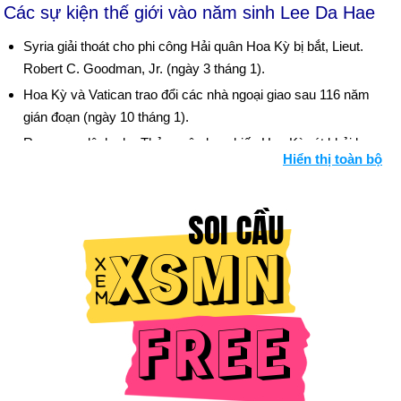
Các sự kiện thế giới vào năm sinh Lee Da Hae
Syria giải thoát cho phi công Hải quân Hoa Kỳ bị bắt, Lieut.
Robert C. Goodman, Jr. (ngày 3 tháng 1).
Hoa Kỳ và Vatican trao đổi các nhà ngoại giao sau 116 năm
gián đoạn (ngày 10 tháng 1).
Reagan ra lệnh cho Thủy quân lục chiến Hoa Kỳ rút khỏi lực
Hiển thị toàn bộ
lượng gìn giữ hòa bình quốc tế Beirut (ngày 7 tháng 2).
Yuri V. Andropov qua đời ở tuổi 69; Konstantin U. Chernenko,
72 tuổi, được mệnh danh là nhà lãnh đạo Liên Xô (ngày 9
tháng 2). Bối cảnh: Những người cai trị nước Nga từ năm
1533
Ý và Vatican đồng ý chấm dứt Công giáo La Mã là quốc giáo
(ngày 18 tháng 2).
Liên Xô rút khỏi Thế vận hội mùa hè ở Hoa Kỳ và các quốc gia
trong khối khác theo sau (ngày 7 tháng 5 và tiếp theo).
José Napoleón Duarte, người ôn hòa, được bầu làm tổng