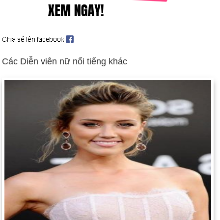
thống của El Salvador (ngày 11 tháng 5).
Ba trăm người đã bị giết khi Quân đội Ấn Độ chiếm giữ Đền
Vàng của đạo Sikh ở Amritsar (ngày 6 tháng 6).
Thủ tướng Ấn Độ Indira Gandhi bị hai vệ sĩ người Sikh ám sát;
1.000 người thiệt mạng trong các cuộc bạo động chống đạo
Các Diễn viên nữ nổi tiếng khác
Sikh; con trai Rajiv nối nghiệp bà (ngày 31 tháng 10).
Khí độc rò rỉ từ nhà máy Union Carbide ở Bhopal, Ấn Độ, làm
2.000 người chết và 150.000 người bị thương (ngày 3 tháng
12).
Ngày sinh Lee Da Hae (19-4) trong lịch sử
Ngày 19-4 năm 1775:
Bắt đầu cuộc Cách mạng Hoa Kỳ.
"Phát súng được nghe khắp thế giới" đã được khai hỏa.
Colonial Minutemen đã tham gia vào lực lượng chính quy của
Quân đội Anh tại Lexington và Concord, Mass.
Ngày 19-4 năm 1824:
Nhà thơ Lord Byron qua đời vì sốt trong
khi giúp quân Hy Lạp chiến đấu với quân Thổ Nhĩ Kỳ.
Ngày 19-4 năm 1882:
Nhà tự nhiên học Charles Darwin,