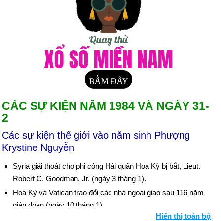
CÁC SỰ KIỆN NĂM 1984 VÀ NGÀY 31-
2
Các sự kiện thế giới vào năm sinh Phượng
Krystine Nguyễn
Syria giải thoát cho phi công Hải quân Hoa Kỳ bị bắt, Lieut.
Robert C. Goodman, Jr. (ngày 3 tháng 1).
Hoa Kỳ và Vatican trao đổi các nhà ngoại giao sau 116 năm
gián đoạn (ngày 10 tháng 1).
Hiển thị toàn bộ
Reagan ra lệnh cho Thủy quân lục chiến Hoa Kỳ rút khỏi lực