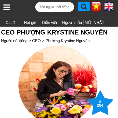
Ca sĩ
Hot girl
Diễn viên
Người mẫu
MỚI NHẤT
CEO PHƯỢNG KRYSTINE NGUYỄN
Người nổi tiếng
>
CEO
>
Phượng Krystine Nguyễn
#
284