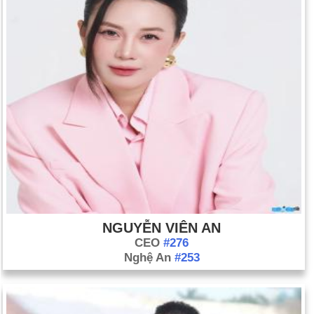
Khí độc rò rỉ từ nhà máy Union Carbide ở Bhopal, Ấn Độ, làm
2.000 người chết và 150.000 người bị thương (ngày 3 tháng
12).
NGUYỄN VIÊN AN
CEO
#276
Nghệ An
#253