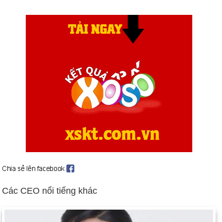
lượng gìn giữ hòa bình quốc tế Beirut (ngày 7 tháng 2).
Yuri V. Andropov qua đời ở tuổi 69; Konstantin U. Chernenko,
72 tuổi, được mệnh danh là nhà lãnh đạo Liên Xô (ngày 9
tháng 2). Bối cảnh: Những người cai trị nước Nga từ năm
1533
Ý và Vatican đồng ý chấm dứt Công giáo La Mã là quốc giáo
(ngày 18 tháng 2).
Liên Xô rút khỏi Thế vận hội mùa hè ở Hoa Kỳ và các quốc gia
trong khối khác theo sau (ngày 7 tháng 5 và tiếp theo).
José Napoleón Duarte, người ôn hòa, được bầu làm tổng
thống của El Salvador (ngày 11 tháng 5).
Ba trăm người đã bị giết khi Quân đội Ấn Độ chiếm giữ Đền
Vàng của đạo Sikh ở Amritsar (ngày 6 tháng 6).
Thủ tướng Ấn Độ Indira Gandhi bị hai vệ sĩ người Sikh ám sát;
Các CEO nổi tiếng khác
1.000 người thiệt mạng trong các cuộc bạo động chống đạo
Sikh; con trai Rajiv nối nghiệp bà (ngày 31 tháng 10).