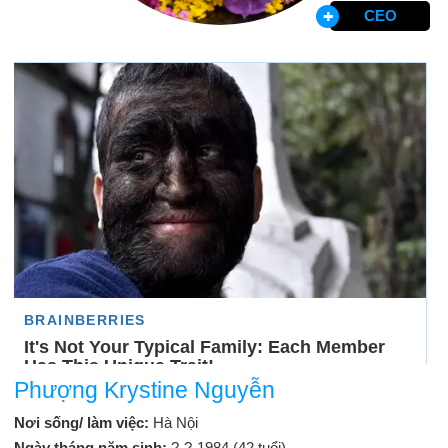
CEO
Phượng Krystine Nguyễn
Nơi sống/ làm việc:
Hà Nội
Ngày tháng năm sinh:
?-?-1984 (42 tuổi)