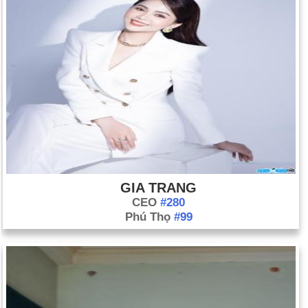
GIA TRANG
CEO
#280
Phú Thọ
#99