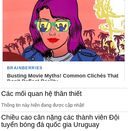
Các mối quan hệ thân thiết
Thông tin này hiện đang được cập nhật!
Chiều cao cân nặng các thành viên Đội
tuyển bóng đá quốc gia Uruguay