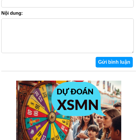
Nội dung: