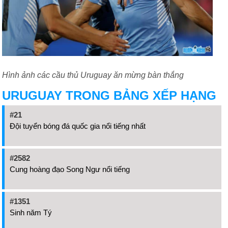
Hình ảnh các cầu thủ Uruguay ăn mừng bàn thắng
URUGUAY TRONG BẢNG XẾP HẠNG
#21
Đội tuyển bóng đá quốc gia nổi tiếng nhất
#2582
Cung hoàng đạo Song Ngư nổi tiếng
#1351
Sinh năm Tý