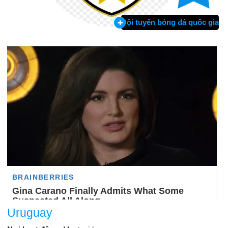
Đội tuyển bóng đá quốc gia
Uruguay