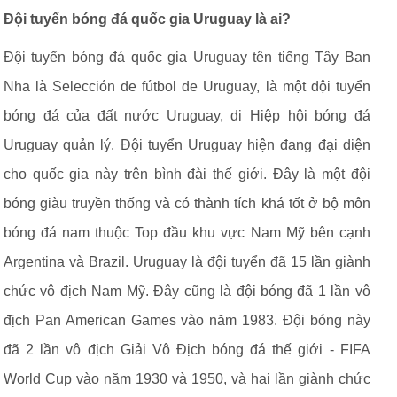
Đội tuyển bóng đá quốc gia Uruguay là ai?
Đội tuyển bóng đá quốc gia Uruguay tên tiếng Tây Ban
Nha là Selección de fútbol de Uruguay, là một đội tuyển
bóng đá của đất nước Uruguay, di Hiệp hội bóng đá
Uruguay quản lý. Đội tuyển Uruguay hiện đang đại diện
cho quốc gia này trên bình đài thế giới. Đây là một đội
bóng giàu truyền thống và có thành tích khá tốt ở bộ môn
bóng đá nam thuộc Top đầu khu vực Nam Mỹ bên cạnh
Argentina và Brazil. Uruguay là đội tuyển đã 15 lần giành
chức vô địch Nam Mỹ. Đây cũng là đội bóng đã 1 lần vô
địch Pan American Games vào năm 1983. Đội bóng này
đã 2 lần vô địch Giải Vô Địch bóng đá thế giới - FIFA
World Cup vào năm 1930 và 1950, và hai lần giành chức