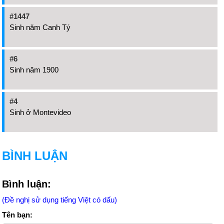
#1447
Sinh năm Canh Tý
#6
Sinh năm 1900
#4
Sinh ở Montevideo
BÌNH LUẬN
Bình luận:
(Đề nghị sử dụng tiếng Việt có dấu)
Tên bạn: