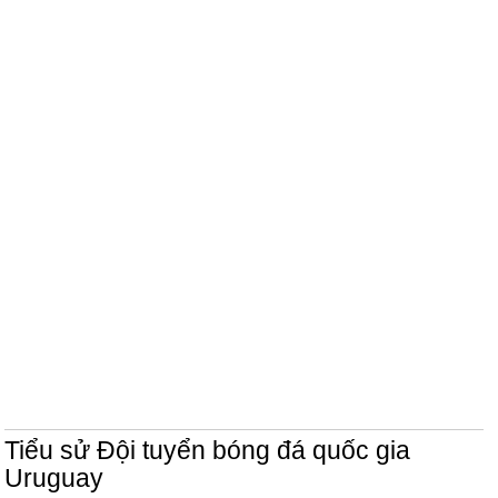
Tiểu sử Đội tuyển bóng đá quốc gia
Uruguay