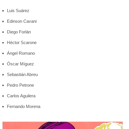
Luis Suárez
Edinson Cavani
Diego Forlán
Héctor Scarone
Ángel Romano
Óscar Míguez
Sebastián Abreu
Pedro Petrone
Carlos Aguilera
Fernando Morena