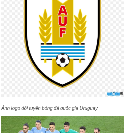
Ảnh logo đội tuyển bóng đá quốc gia Uruguay