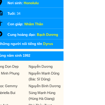
Nơi sinh:
Honolulu
Tuổi:
34
Con giáp:
Nhâm Thân
Cung hoàng đạo:
Bạch Dương
hững người nổi tiếng tên
Dyrus
ùng năm sinh 1992
ng Dọn Dẹp
Nguyễn Dương
 Minh Phụng
Nguyễn Mạnh Dũng
(Bác Sĩ Dũng)
gọc Gemmy
Nguyễn Bình Dương
briella Bui
Sùng Mạnh Hùng
(Hùng Hà Giang)