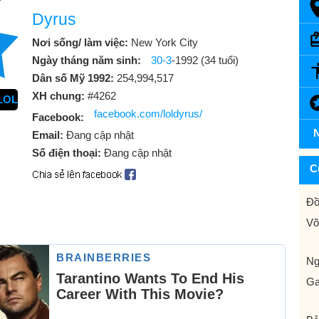
Dyrus
Nơi sống/ làm việc:
New York City
Ngày tháng năm sinh:
30-3
-1992 (34 tuổi)
Dân số Mỹ 1992:
254,994,517
XH chung:
#4262
LOL
facebook.com/loldyrus/
Facebook:
N
Email:
Đang cập nhật
Số điện thoại:
Đang cập nhật
C
Đồ
Võ
N
Ga