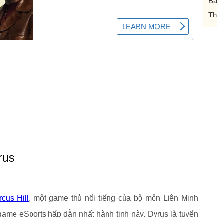
Bả
Th
rus
cus Hill
, một game thủ nổi tiếng của bộ môn Liên Minh
game eSports hấp dẫn nhất hành tinh này, Dyrus là tuyển