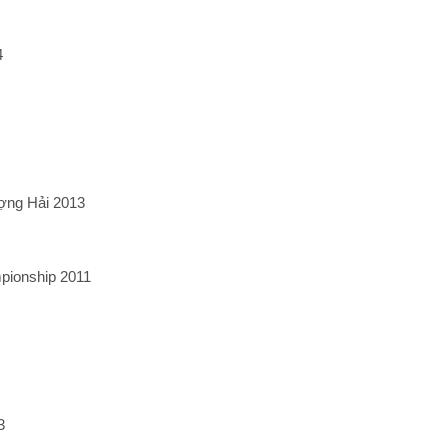
4
ượng Hải 2013
pionship 2011
3