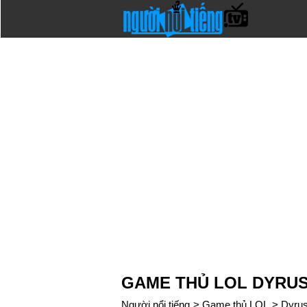
GAME THỦ LOL DYRU
Người nổi tiếng
>
Game thủ LOL
>
Dyru