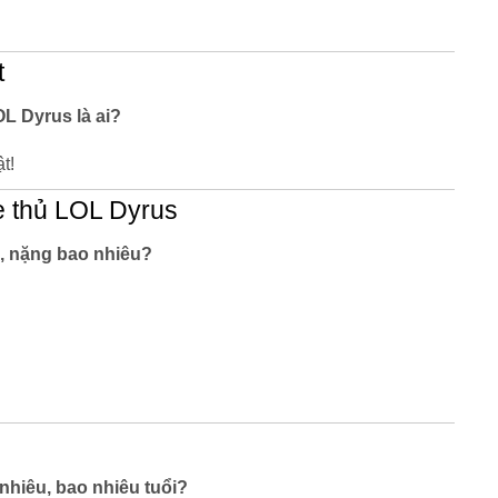
t
L Dyrus là ai?
t!
 thủ LOL Dyrus
, nặng bao nhiêu?
hiêu, bao nhiêu tuổi?