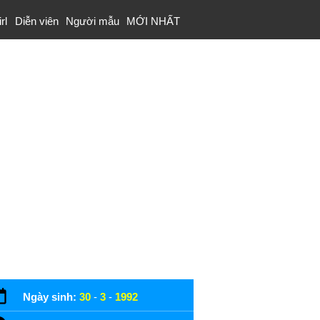
rl
Diễn viên
Người mẫu
MỚI NHẤT
Ngày sinh:
30
-
3
-
1992