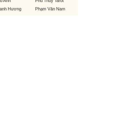
o Anh
Phù Thủy Tarot
anh Hương
Phạm Văn Nam