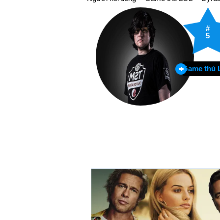
#
5
Game thủ 