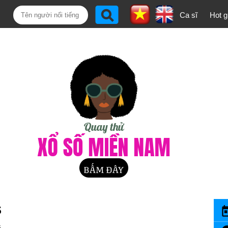
Ca sĩ
Hot gi
S
s