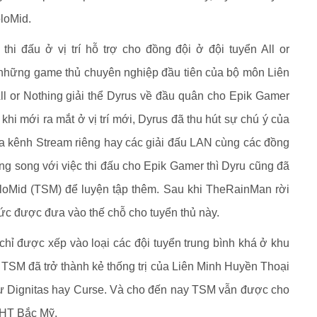
loMid.
thi đấu ở vị trí hỗ trợ cho đồng đội ở đội tuyển All or
g những game thủ chuyên nghiệp đầu tiên của bộ môn Liên
ll or Nothing giải thể Dyrus về đầu quân cho Epik Gamer
 khi mới ra mắt ở vị trí mới, Dyrus đã thu hút sự chú ý của
 kênh Stream riêng hay các giải đấu LAN cùng các đồng
ng song với việc thi đấu cho Epik Gamer thì Dyru cũng đã
oMid (TSM) để luyện tập thêm. Sau khi TheRainMan rời
tức được đưa vào thế chỗ cho tuyển thủ này.
chỉ được xếp vào loại các đội tuyển trung bình khá ở khu
TSM đã trở thành kẻ thống trị của Liên Minh Huyền Thoại
hư Dignitas hay Curse. Và cho đến nay TSM vẫn được cho
MHT Bắc Mỹ.