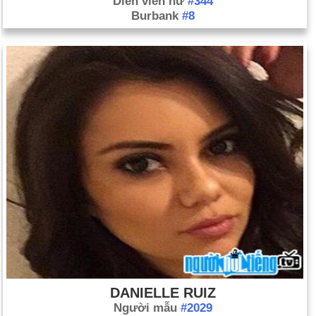
Diễn viên nữ
#344
Burbank
#8
DANIELLE RUIZ
Người mẫu
#2029