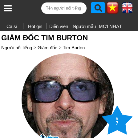
Ca sĩ
Hot girl
Diễn viên
Người mẫu
MỚI NHẤT
GIÁM ĐỐC TIM BURTON
Người nổi tiếng
>
Giám đốc
>
Tim Burton
#
7