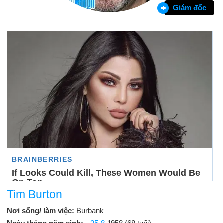
Giám đốc
Tim Burton
Nơi sống/ làm việc:
Burbank
Ngày tháng năm sinh:
25-8
-1958 (68 tuổi)