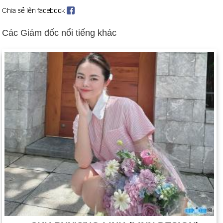
đóng của Đức Quốc xã bởi lực lượng Đồng minh.
Ngày 25-8 năm 1984:
Tác giả Truman Capote được tìm thấy
đã chết ở Los Angeles.
Các Giám đốc nổi tiếng khác
Ngày 25-8 năm 2001:
Ca sĩ kiêm diễn viên Aaliyah qua đời
trong một vụ tai nạn máy bay ở Bahamas.
Ngày 25-8 năm 2003:
NASA phóng Kính viễn vọng Không
gian Spitzer hồng ngoại.
Ngày 25-8 năm 2009:
Thượng nghị sĩ Edward "Ted" Kennedy,
một người cố định tại Thượng viện trong 46 năm, qua đời vì
ung thư não ở tuổi 77.
Ngày 25-8 năm 2012:
Người đầu tiên đi bộ trên mặt trăng, Neil
Armstrong, đã chết sau khi bị biến chứng do cắt tim.