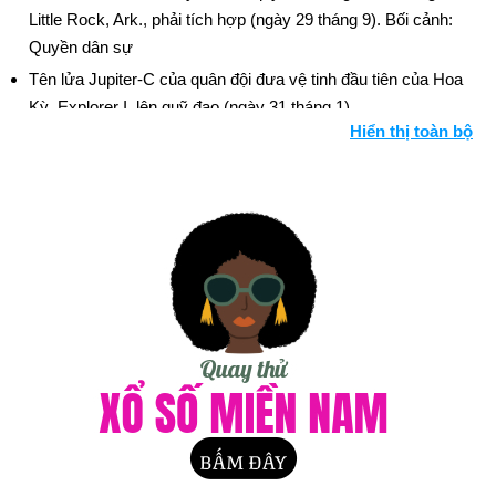
Little Rock, Ark., phải tích hợp (ngày 29 tháng 9). Bối cảnh:
Quyền dân sự
Tên lửa Jupiter-C của quân đội đưa vệ tinh đầu tiên của Hoa
Kỳ, Explorer I, lên quỹ đạo (ngày 31 tháng 1).
Hiển thị toàn bộ
Ngày sinh Tim Burton (25-8) trong lịch sử
Ngày 25-8 năm 1718:
Thành phố lớn nhất của tiểu bang
Louisiana, New Orleans được thành lập bởi những người định
cư Pháp và được đặt theo tên của Công tước Orleans.
Ngày 25-8 năm 1825:
Quốc gia Uruguay tuyên bố độc lập khỏi
Brazil.
Ngày 25-8 năm 1875:
Matthew Webb trở thành người đầu tiên
bơi qua eo biển Manche. Anh ta mất 21 giờ 45 phút.
Ngày 25-8 năm 1916:
Bộ Nội vụ thành lập Sở Công viên Quốc
gia để quản lý và bảo tồn các vườn quốc gia và di tích cho các
thế hệ tương lai.
Ngày 25-8 năm 1944:
Paris được giải phóng khỏi sự chiếm