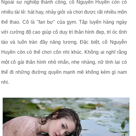
Ngoài sự nghiệp thành công, cô Nguyễn Huyền còn có
nhiều tài lẻ: hát hay, nhảy giỏi và chơi được rất nhiều môn
thể thao. Cô là "fan bự" của gym. Tập luyện hàng ngày
với cường độ cao giúp cô duy trì thân hình đẹp, trí óc tỉnh
táo và luôn tràn đầy năng lượng. Đặc biệt, cô Nguyễn
Huyền còn có thể chơi côn nhị khúc. Không ai nghĩ rằng
một cô gái thân hình nhỏ nhắn, nhẹ nhàng, nữ tính lại có
thể đi những đường quyền mạnh mẽ không kém gì nam
nhi.