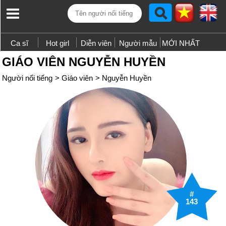
Ca sĩ
Hot girl
Diễn viên
Người mẫu
MỚI NHẤT
GIÁO VIÊN NGUYỄN HUYỀN
Người nổi tiếng
>
Giáo viên
>
Nguyễn Huyền
#
143