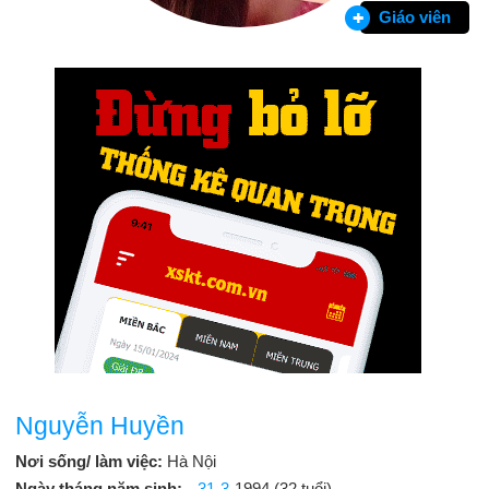
Giáo viên
Nguyễn Huyền
Nơi sống/ làm việc:
Hà Nội
Ngày tháng năm sinh:
31-3
-1994 (32 tuổi)