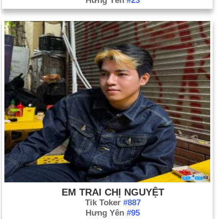
Hưng Yên
#23
EM TRAI CHỊ NGUYỆT
Tik Toker
#887
Hưng Yên
#95