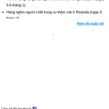
5-6 tháng 1).
Hàng nghìn người chết trong vụ thảm sát ở Rwanda (ngày 6
tháng 4).
Hiển thị toàn bộ
Nam Phi tổ chức cuộc bầu cử quốc gia giữa các chủng tộc
đầu tiên (ngày 29 tháng 4); Nelson Mandela được bầu làm
Tổng thống.
Israel ký hiệp ước với người Palestine (ngày 4 tháng 5), hiệp
ước hòa bình với Jordan (ngày 17 tháng 10).
IRA tuyên bố ngừng bắn ở Bắc Ireland (ngày 31 tháng 8).
Những người theo đạo Tin lành Ulster tuyên bố ngừng bắn
(ngày 13 tháng 10).
Aristide trở lại Haiti (ngày 4 tháng 10), thành lập Chính phủ với
Thủ tướng và Nội các đầy đủ (ngày 9 tháng 11).
Hoa Kỳ cử lực lượng đến Vịnh Ba Tư (ngày 7 tháng 10).
Người Nga tấn công Cộng hòa Chechnya ly khai (ngày 11
tháng 12 và tiếp theo).