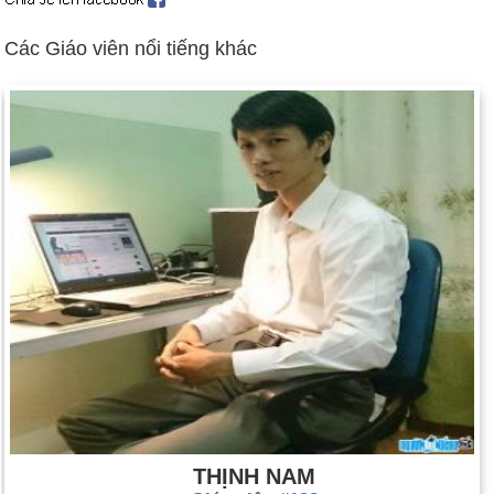
Ngày sinh Nguyễn Huyền (31-3) trong lịch sử
Các Giáo viên nổi tiếng khác
Ngày 31-3 năm 1492:
Nữ hoàng Isabella và Vua Ferdinand
của Tây Ban Nha ra sắc lệnh trục xuất những người Do Thái
không theo đạo Cơ đốc giáo.
Ngày 31-3 năm 1889:
Tháp Eiffel ở Paris chính thức khai
trương.
Ngày 31-3 năm 1917:
Hoa Kỳ đã chiếm hữu quần đảo Virgin.
Ngày 31-3 năm 1918:
Giờ tiết kiệm ánh sáng ban ngày đã có
hiệu lực ở Hoa Kỳ.
Ngày 31-3 năm 1949:
Newfoundland trở thành tỉnh thứ mười
của Canada.
Ngày 31-3 năm 1959:
Đạt Lai Lạt Ma, chạy trốn khỏi sự đàn
áp của Trung Quốc trong cuộc nổi dậy ở Tây Tạng, đã đến
biên giới Ấn Độ và được phép tị nạn chính trị.
Ngày 31-3 năm 1968:
Tổng thống Lyndon Johnson tuyên bố
sẽ không tái tranh cử.
THỊNH NAM