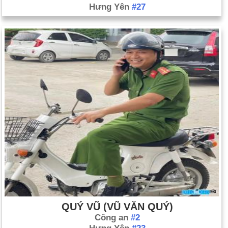
Hưng Yên
#27
QUÝ VŨ (VŨ VĂN QUÝ)
Công an
#2