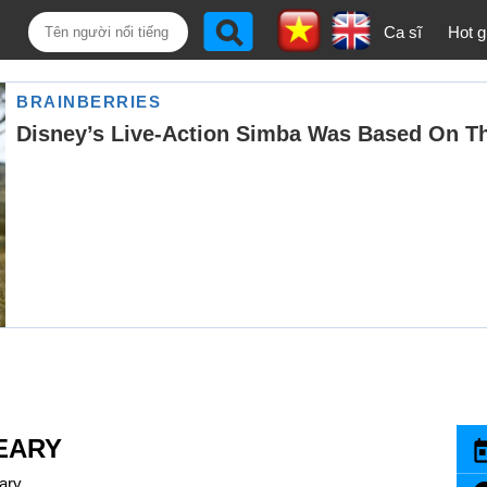
Ca sĩ
Hot gi
EARY
ary