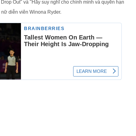
Dò, Drop Out" và "Hãy suy nghĩ cho chính mình và quyền hạn
a nữ diễn viên Winona Ryder.