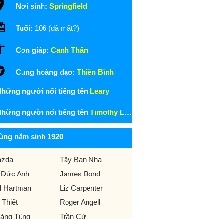
Nơi sinh:
Springfield
Tuổi:
106 (đã mất?)
Con giáp:
Canh Thân
Cung hoàng đạo:
Thiên Bình
hững người nổi tiếng tên
Leary
hững người nổi tiếng tên
Timothy Leary
ùng năm sinh 1920
zda
Tây Ban Nha
 Đức Anh
James Bond
d Hartman
Liz Carpenter
 Thiết
Roger Angell
àng Tùng
Trần Cừ