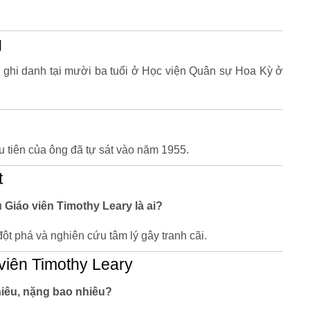
g
ể ghi danh tại mười ba tuổi ở Học viện Quân sự Hoa Kỳ ở
 tiên của ông đã tự sát vào năm 1955.
t
u Giáo viên Timothy Leary là ai?
đột phá và nghiên cứu tâm lý gây tranh cãi.
viên Timothy Leary
hiêu, nặng bao nhiêu?