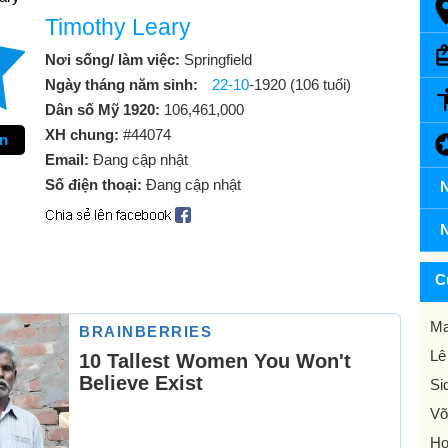
Timothy Leary
Nơi sống/ làm việc:
Springfield
Ngày tháng năm sinh:
22-10
-1920 (106 tuổi)
Dân số Mỹ 1920:
106,461,000
XH chung:
#44074
ên
Email:
Đang cập nhật
Số điện thoại:
Đang cập nhật
N
N
C
Ma
Lê
Si
Võ
Ho