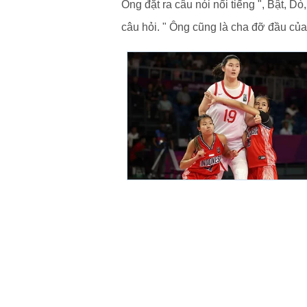
Ông đặt ra câu nói nổi tiếng ", Bật, 
câu hỏi. " Ông cũng là cha đỡ đầu củ