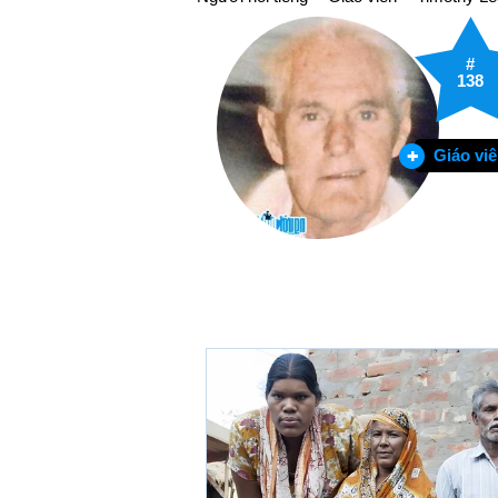
#
138
Giáo vi