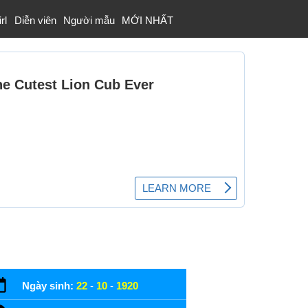
rl
Diễn viên
Người mẫu
MỚI NHẤT
Ngày sinh:
22
-
10
-
1920