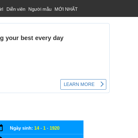
rl
Diễn viên
Người mẫu
MỚI NHẤT
Ngày sinh:
14
-
1
-
1920