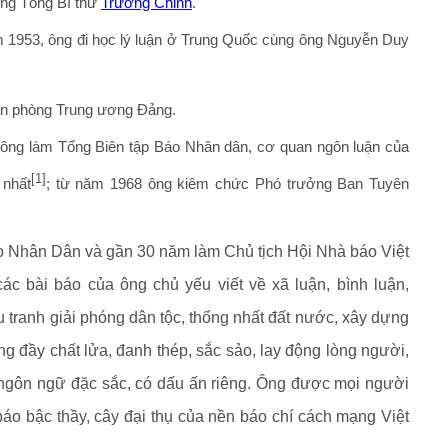
òng Tổng Bí thư
Trường Chinh
.
 1953, ông đi học lý luận ở Trung Quốc cùng ông Nguyễn Duy
n phòng Trung ương Ðảng.
ông làm Tổng Biên tập Báo Nhân dân, cơ quan ngôn luận của
[1]
 nhất
; từ năm 1968 ông kiêm chức Phó trưởng Ban Tuyên
 Nhân Dân và gần 30 năm làm Chủ tịch Hội Nhà báo Việt
ác bài báo của ông chủ yếu viết về xã luận, bình luận,
tranh giải phóng dân tộc, thống nhất đất nước, xây dựng
ng đầy chất lửa, đanh thép, sắc sảo, lay động lòng người,
, ngôn ngữ đặc sắc, có dấu ấn riêng. Ông được mọi người
báo bậc thầy, cây đại thụ của nền báo chí cách mạng Việt