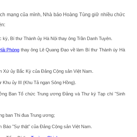
cách mạng của mình, Nhà báo Hoàng Tùng giữ nhiều chức
ền:
 kỳ, Bí thư Thành ủy Hà Nội thay ông Trần Danh Tuyên.
Hải Phòng
thay ông Lê Quang Đạo về làm Bí thư Thành úy Hà
ên Xứ ủy Bắc Kỳ của Ðảng Cộng sản Việt Nam.
 Khu ủy III (Khu Tả ngạn Sông Hồng).
ởng Ban Tổ chức Trung ương Đảng và Thư ký Tạp chí "Sinh
g ban Thi đua Trung ương;
 Báo "Sự thật" của Ðảng Cộng sản Việt Nam.