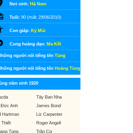
Nơi sinh:
Hà Nam
Tuổi:
90 (mất: 29/06/2010)
Con giáp:
Kỷ Mùi
Cung hoàng đạo:
Ma Kết
hững người nổi tiếng tên
Tùng
hững người nổi tiếng tên
Hoàng Tùng
ùng năm sinh 1920
zda
Tây Ban Nha
 Đức Anh
James Bond
d Hartman
Liz Carpenter
 Thiết
Roger Angell
àng Tùng
Trần Cừ