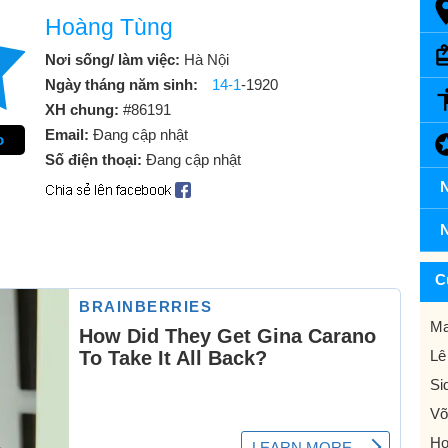
Hoàng Tùng
Nơi sống/ làm việc:
Hà Nội
Ngày tháng năm sinh:
14-1
-1920
XH chung:
#86191
Email:
Đang cập nhật
o
Số điện thoại:
Đang cập nhật
N
N
C
Ma
Lê
Si
Võ
Ho