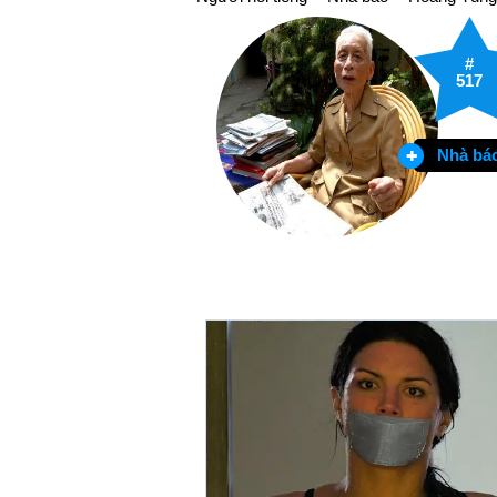
#
517
Nhà bá