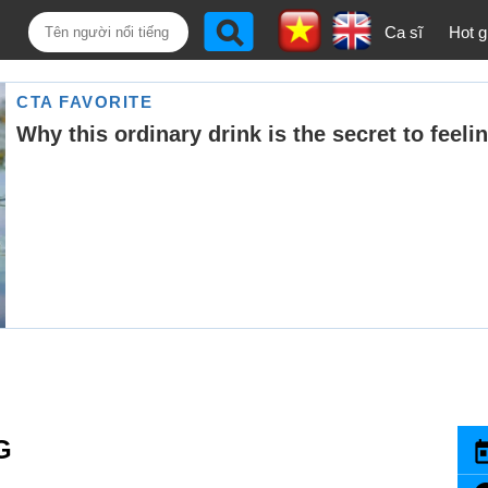
Ca sĩ
Hot gi
G