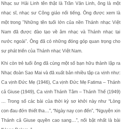
Nhạc sư Hải Linh tên thật là Trần Văn Linh, ông là một
nhạc sĩ, nhạc sư Công giáo nổi tiếng. Ông được xem là
một trong "Những tên tuổi lớn của nền Thánh nhạc Việt
Nam đã được đào tạo về âm nhạc và Thánh nhạc tại
nước ngoài"
.
Ông đã có những đóng góp quan trọng cho
sự phát triển của Thánh nhạc Việt Nam.
Khi còn trẻ tuổi ông đã cùng một số bạn hữu thành lập ra
Nhạc đoàn Sao Mai và đã xuất bản nhiều tập ca vịnh như:
Ca vịnh Đức Mẹ (1946), Ca vịnh Đức Mẹ Fatima – Thánh
cả Giuse (1949), Ca vịnh Thánh Tâm – Thánh Thể (1949)
… Trong số các bài của thời kỳ sơ khởi này như “Lòng
con đau đớn thiết tha…”, “Ngày nay con đến”, “Nguyện xin
Thánh cả Giuse quyền cao sang…”, nổi bật nhất là bài