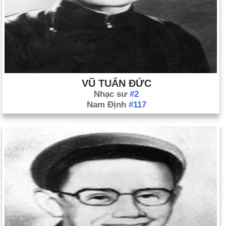
VŨ TUẤN ĐỨC
Nhạc sư
#2
Nam Định
#117