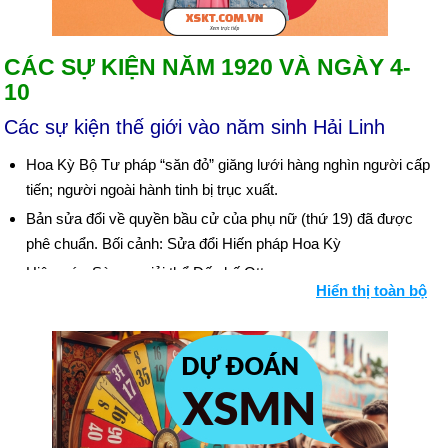
CÁC SỰ KIỆN NĂM 1920 VÀ NGÀY 4-
10
Các sự kiện thế giới vào năm sinh Hải Linh
Hoa Kỳ Bộ Tư pháp “săn đỏ” ​​giăng lưới hàng nghìn người cấp
tiến; người ngoài hành tinh bị trục xuất.
Bản sửa đổi về quyền bầu cử của phụ nữ (thứ 19) đã được
phê chuẩn. Bối cảnh: Sửa đổi Hiến pháp Hoa Kỳ
Hiệp ước Sèvres giải thể Đế chế Ottoman.
Hiển thị toàn bộ
Tổng thống Mexico Venustiano Carranza bị ám sát.
Ngày sinh Hải Linh (4-10) trong lịch sử
Ngày 4-10 năm 1887:
Tờ International Herald Tribune được
xuất bản lần đầu tiên.
Ngày 4-10 năm 1895:
Giải Golf mở rộng Hoa Kỳ đầu tiên