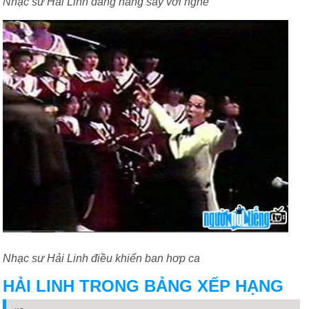
Nhạc sư Hải Linh đang hăng say với nghề
Nhạc sư Hải Linh điều khiển ban hơp ca
HẢI LINH TRONG BẢNG XẾP HẠNG