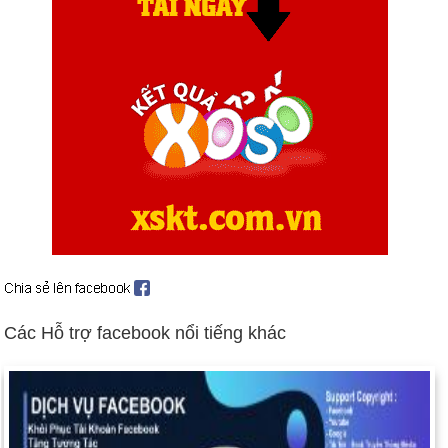
Cựu tổng thống Indonesia Suharto bị quản thúc tại gia, bị buộc
tội tham nhũng và lạm dụng quyền lực (ngày 29 tháng 5).
Các tổng thống của Triều Tiên và Hàn Quốc ký hiệp định hòa
bình và ít nhất là về mặt biểu tượng, chấm dứt nửa thế kỷ đối
kháng (ngày 13 tháng 6).
Vicente Fox Quesada được bầu làm tổng thống Mexico, chấm
dứt 71 năm độc đảng cầm quyền của Đảng Cách mạng Thể
chế (PRI) (ngày 2 tháng 7).
Vụ tai nạn máy bay Concorde giết chết 113 người ở gần Paris
(ngày 25 tháng 7).
Người Palestine và người Israel xung đột, được thúc đẩy bởi
chuyến thăm của nhà lãnh đạo cánh hữu Israel Ariel Sharon
Các Hỗ trợ facebook nổi tiếng khác
tới thánh địa chung của người Do Thái / Hồi giáo; "Al Aksa
intifada" vẫn tiếp tục không suy giảm (ngày 30 tháng 9 và tiếp
theo).
Cuộc nổi dậy trên toàn quốc lật đổ tổng thống Nam Tư
Milosevic (ngày 5 tháng 10); Vojislav Kostunica tuyên thệ