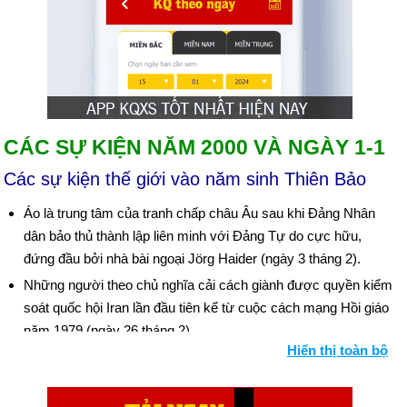
CÁC SỰ KIỆN NĂM 2000 VÀ NGÀY 1-1
Các sự kiện thế giới vào năm sinh Thiên Bảo
Áo là trung tâm của tranh chấp châu Âu sau khi Đảng Nhân
dân bảo thủ thành lập liên minh với Đảng Tự do cực hữu,
đứng đầu bởi nhà bài ngoại Jörg Haider (ngày 3 tháng 2).
Những người theo chủ nghĩa cải cách giành được quyền kiểm
soát quốc hội Iran lần đầu tiên kể từ cuộc cách mạng Hồi giáo
năm 1979 (ngày 26 tháng 2).
Hiển thị toàn bộ
Việc quản lý Bắc Ireland được chuyển giao qua lại giữa Anh và
quốc hội Bắc Ireland mới thành lập; tranh chấp lớn về việc IRA
từ chối giải giáp vũ khí (từ tháng 2 đến tháng 5).