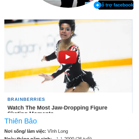
Hỗ trợ facebook
Thiên Bảo
Nơi sống/ làm việc:
Vĩnh Long
Ngày tháng năm sinh:
1-1
-2000 (26 tuổi)