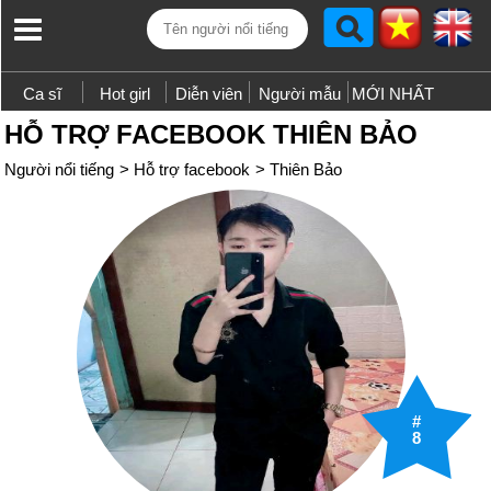
Ca sĩ
Hot girl
Diễn viên
Người mẫu
MỚI NHẤT
HỖ TRỢ FACEBOOK THIÊN BẢO
Người nổi tiếng
>
Hỗ trợ facebook
>
Thiên Bảo
#
8