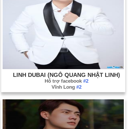
Ngày 1-1 năm 1975:
John Mitchell, H. R. Haldeman và John
Ehrlichman bị kết tội cản trở công lý trong vụ Watergate.
Ngày 1-1 năm 1993:
Tiệp Khắc hòa bình tách thành Cộng hòa
Séc và Slovakia.
Ngày 1-1 năm 1994:
Hiệp định Thương mại Tự do Bắc Mỹ
(NAFTA) đã có hiệu lực.
Ngày 1-1 năm 2002:
Tiền xu và tiền giấy Euro đã được lưu
hành ở mười hai quốc gia châu Âu.
LINH DUBAI (NGÔ QUANG NHẬT LINH)
Hỗ trợ facebook
#2
Vĩnh Long
#2