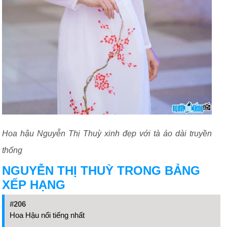
Hoa hậu Nguyễn Thị Thuỳ xinh đẹp với tà áo dài truyền
thống
NGUYỄN THỊ THUỲ TRONG BẢNG
XẾP HẠNG
#206
Hoa Hậu nổi tiếng nhất