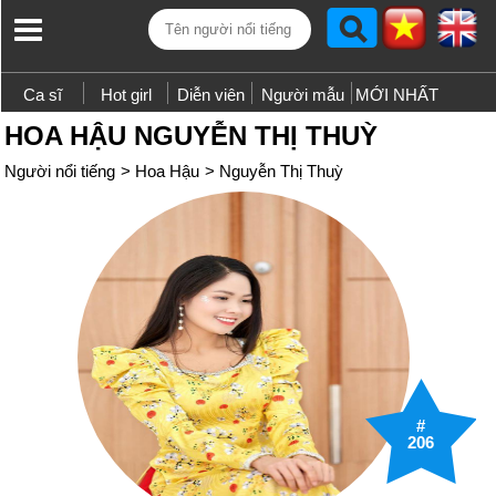
Ca sĩ
Hot girl
Diễn viên
Người mẫu
MỚI NHẤT
HOA HẬU NGUYỄN THỊ THUỲ
Người nổi tiếng
>
Hoa Hậu
>
Nguyễn Thị Thuỳ
#
206