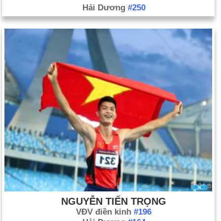
Hải Dương
#250
NGUYỄN TIẾN TRỌNG
VĐV điền kinh
#196