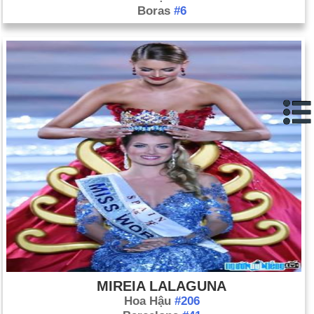
Boras
#6
MIREIA LALAGUNA
Hoa Hậu
#206