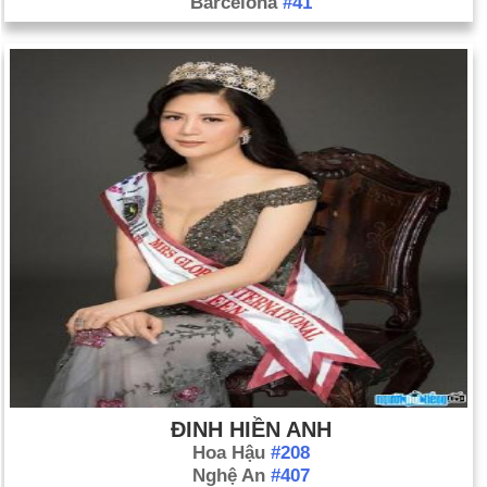
Barcelona
#41
ĐINH HIỀN ANH
Hoa Hậu
#208
Nghệ An
#407