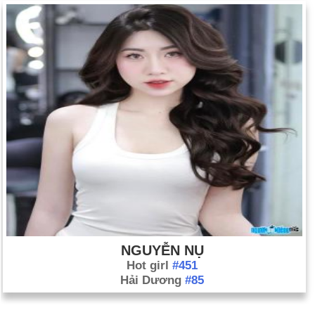
NGUYỄN NỤ
Hot girl
#451
Hải Dương
#85