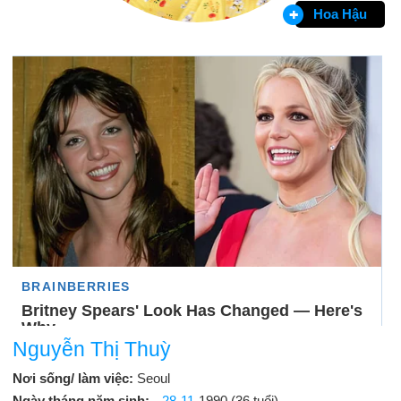
Hoa Hậu
Nguyễn Thị Thuỳ
Nơi sống/ làm việc:
Seoul
Ngày tháng năm sinh:
28-11
-1990 (36 tuổi)