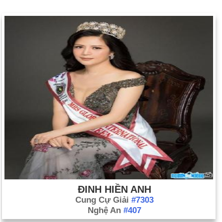
ĐINH HIỀN ANH
Cung Cự Giải
#7303
Nghệ An
#407