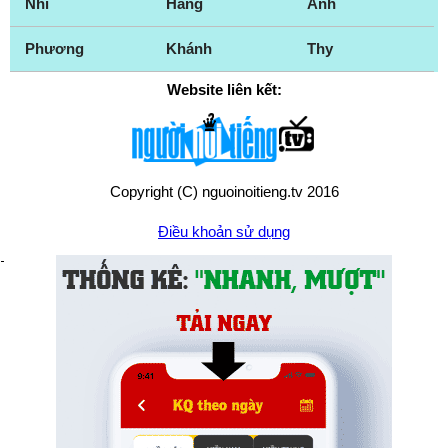
Nhi
Hằng
Anh
Phương
Khánh
Thy
Website liên kết:
Copyright (C) nguoinoitieng.tv 2016
Điều khoản sử dụng
Chính sách quyền riêng tư
Liên hệ:
mail.nguoinoitieng.tv@gmail.com