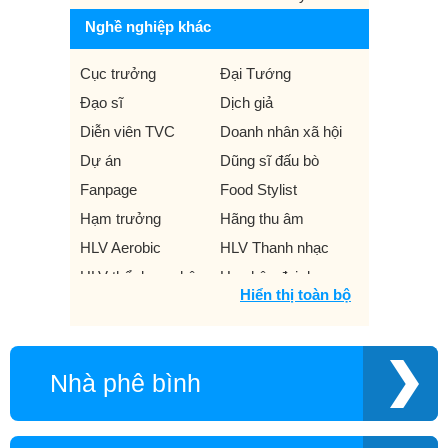
Nghề nghiệp khác
Cục trưởng
Đại Tướng
Đạo sĩ
Dịch giả
Diễn viên TVC
Doanh nhân xã hội
Dự án
Dũng sĩ đấu bò
Fanpage
Food Stylist
Hạm trưởng
Hãng thu âm
HLV Aerobic
HLV Thanh nhạc
HLV thể dục nghệ
Hoa hậu đại dương
Hiển thị toàn bộ
thuật
Hoa khôi chuyển giới
Họa sĩ minh họa thời
Họa sĩ thiết kế mỹ
trang
thuật phim
Nhà phê bình
Họa sĩ tranh 3D
Khí công sư
Ký giá
Kỳ thủ cờ tướng
Liên Hoan Phim
Miss Áo dài