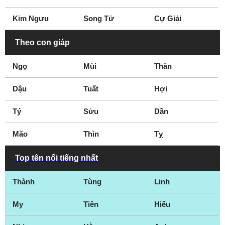
Nhà hoạt động môi
Nhà hoạt động xã hội
Kim Ngưu
Song Tử
Cự Giải
trường
Nhà ngoại cảm
Theo con giáp
Ngọ
Mùi
Thân
Dậu
Tuất
Hợi
Tý
Sửu
Dần
Mão
Thìn
Tỵ
Top tên nổi tiếng nhất
Thành
Tùng
Linh
My
Tiên
Hiếu