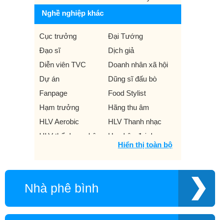
Nghề nghiệp khác
Cục trưởng
Đại Tướng
Đạo sĩ
Dịch giả
Diễn viên TVC
Doanh nhân xã hội
Dự án
Dũng sĩ đấu bò
Fanpage
Food Stylist
Hạm trưởng
Hãng thu âm
HLV Aerobic
HLV Thanh nhạc
HLV thể dục nghệ
Hoa hậu đại dương
Hiển thị toàn bộ
thuật
Hoa khôi chuyển giới
Họa sĩ minh họa thời
Họa sĩ thiết kế mỹ
trang
thuật phim
Nhà phê bình
Họa sĩ tranh 3D
Khí công sư
Ký giá
Kỳ thủ cờ tướng
Liên Hoan Phim
Miss Áo dài