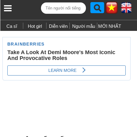
Ca sĩ
Hot girl
Diễn viên
Người mẫu
MỚI NHẤT