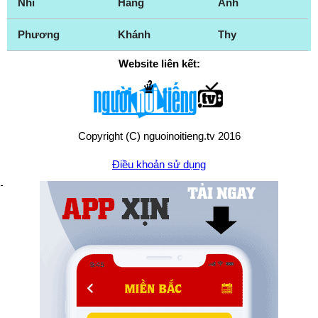
Nhi
Hằng
Anh
Phương
Khánh
Thy
Website liên kết:
Copyright (C) nguoinoitieng.tv 2016
Điều khoản sử dụng
Chính sách quyền riêng tư
Liên hệ:
mail.nguoinoitieng.tv@gmail.com