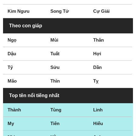
Nhà hoạt động môi
Nhà hoạt động xã hội
Kim Ngưu
Song Tử
Cự Giải
trường
Nhà ngoại cảm
Theo con giáp
Ngọ
Mùi
Thân
Dậu
Tuất
Hợi
Tý
Sửu
Dần
Mão
Thìn
Tỵ
Top tên nổi tiếng nhất
Thành
Tùng
Linh
My
Tiên
Hiếu