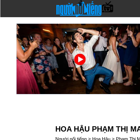
HOA HẬU PHẠM THỊ M
Người nổi tiếng
>
Hoa Hậu
>
Phạm Thị 