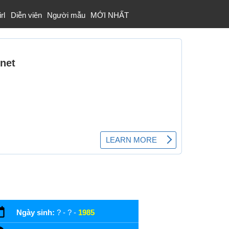
rl
Diễn viên
Người mẫu
MỚI NHẤT
Ngày sinh:
? - ? -
1985