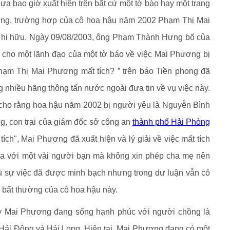
a bao giờ xuất hiện trên bất cứ một tờ báo hay một trang
hưng, trường hợp của cô hoa hậu năm 2002 Phạm Thị Mai
g hi hữu. Ngày 09/08/2003, ông Phạm Thành Hưng bố của
cho một lãnh đạo của một tờ báo về việc Mai Phương bị
Phạm Thị Mai Phương mất tích? ” trên báo Tiền phong đã
 nhiều hãng thông tấn nước ngoài đưa tin về vụ việc này.
n cho rằng hoa hậu năm 2002 bị người yêu là Nguyễn Bình
g, con trai của giám đốc sở công an
thành phố Hải Phòng
tích", Mai Phương đã xuất hiện và lý giải về việc mất tích
 xa với một vài người bạn mà không xin phép cha mẹ nên
dù sự việc đã được minh bạch nhưng trong dư luận vẫn có
độ bất thường của cô hoa hậu này.
y Mai Phương đang sống hạnh phúc với người chồng là
Hải Đông và Hải Long. Hiện tại, Mai Phương đang có một