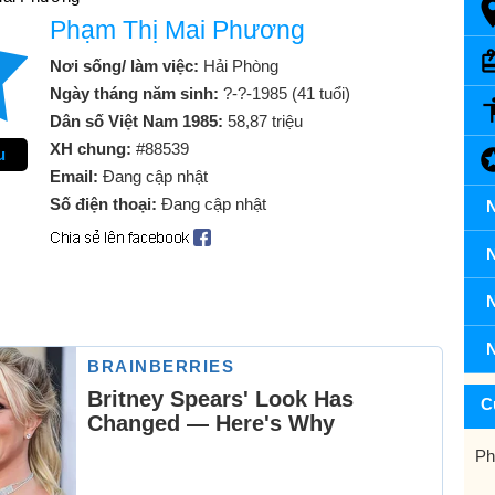
Phạm Thị Mai Phương
Nơi sống/ làm việc:
Hải Phòng
Ngày tháng năm sinh:
?-?-1985 (41 tuổi)
Dân số Việt Nam 1985:
58,87 triệu
XH chung:
#88539
u
Email:
Đang cập nhật
Số điện thoại:
Đang cập nhật
N
N
N
N
C
Ph