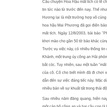
Câu chuyện Hoa Hậu mất tích có lẽ chư
tin tức nào từ trước đến nay. Thế n
Hương lại là một trường hợp vô cùn
hoa hậu Mai Phương đã gọi điện báo 
mất tích. Ngày 12/8/2003, bài báo "
khơi mào cho gần 50 tờ báo khác cùng
Trước vụ việc này, có nhiều thông ti
Khánh, một trung úy công an Hải phòn
bắt cóc. Tuy nhiên, sau một tuần "mất 
của cô. Cô cho biết mình đã đi chơi
dẫn đến sự việc đáng tiếc này. Mặc 
nhiều bán về sự khuất tất trong thái 
Sau nhiều năm đăng quang, hiện na
một cán bộ công an và hai cậu con là 