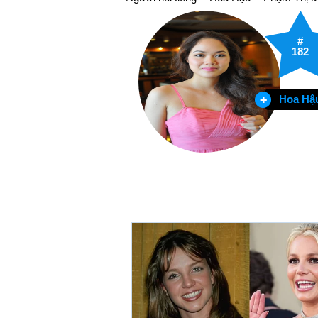
#
182
Hoa Hậ