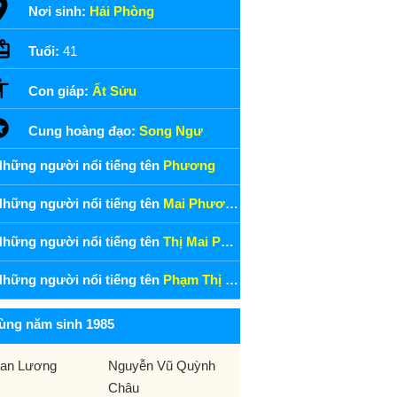
Nơi sinh:
Hải Phòng
Tuổi:
41
Con giáp:
Ất Sửu
Cung hoàng đạo:
Song Ngư
hững người nổi tiếng tên
Phương
hững người nổi tiếng tên
Mai Phương
hững người nổi tiếng tên
Thị Mai Phương
hững người nổi tiếng tên
Phạm Thị Mai Phương
ùng năm sinh 1985
an Lương
Nguyễn Vũ Quỳnh
Châu