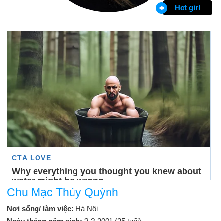
Hot girl
Chu Mạc Thúy Quỳnh
Nơi sống/ làm việc:
Hà Nội
Ngày tháng năm sinh:
?-?-2001 (25 tuổi)