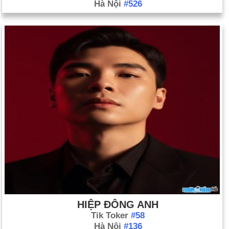
Hà Nội
#526
HIỆP ĐÔNG ANH
Tik Toker
#58
Hà Nội
#136