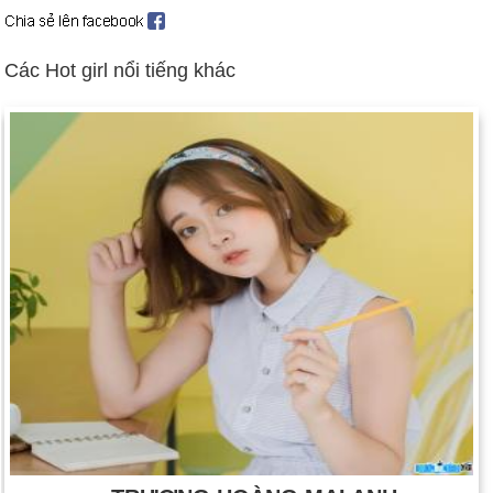
Kỳ đã bị giam giữ trong 11 ngày và được thả sau khi Hoa Kỳ
đưa ra tuyên bố chính thức về sự hối hận.
Cựu tổng thống Nam Tư Slobodan Milosevic được đưa đến
Các Hot girl nổi tiếng khác
tòa án Liên hợp quốc ở The Hague để chờ xét xử tội phạm
chiến tranh (ngày 29 tháng 6).
Nếu không có Hoa Kỳ, 178 quốc gia đã đạt được thỏa thuận
về hiệp định khí hậu, thỏa thuận giúp giải cứu, mặc dù làm
loãng, Nghị định thư Kyoto 1997 (ngày 23 tháng 7).
Để đối phó với các cuộc tấn công khủng bố ngày 11 tháng 9,
lực lượng Hoa Kỳ và Anh tiến hành chiến dịch ném bom vào
chính phủ Taliban và các trại khủng bố của al-Qaeda ở
Afghanistan (ngày 7 tháng 10). Các vụ đánh bom tiếp tục diễn
ra hàng ngày. Bối cảnh: Afghanistan.
Quân đội Cộng hòa Ireland thông báo rằng họ đã bắt đầu tháo
dỡ kho vũ khí của mình, đánh dấu một bước tiến nhảy vọt
trong tiến trình hòa bình Bắc Ireland (ngày 23 tháng 10). Bối
cảnh: Bắc Ireland Primer.