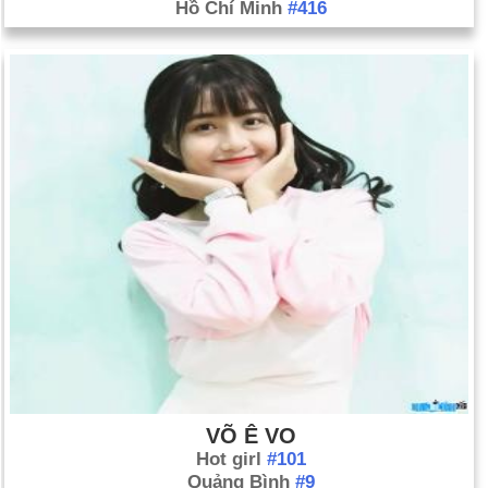
Hồ Chí Minh
#416
VÕ Ê VO
Hot girl
#101
Quảng Bình
#9