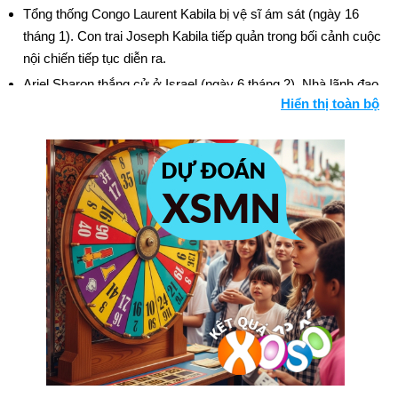
Tổng thống Congo Laurent Kabila bị vệ sĩ ám sát (ngày 16
tháng 1). Con trai Joseph Kabila tiếp quản trong bối cảnh cuộc
nội chiến tiếp tục diễn ra.
Ariel Sharon thắng cử ở Israel (ngày 6 tháng 2). Nhà lãnh đạo
Hiển thị toàn bộ
cánh hữu được chọn áp đảo làm thủ tướng thứ năm của quốc
gia chỉ trong hơn 5 năm trong thời kỳ bạo lực giữa Israel và
Palestine tồi tệ nhất trong nhiều năm. Bối cảnh: Trung Đông.
Sự phẫn nộ âm ỉ kéo dài của những người Albania gốc
Macedonia bùng phát thành bạo lực vào tháng 3. Những người
nổi dậy tìm kiếm quyền tự trị lớn hơn bên trong Macedonia.
Sau sáu tháng chiến đấu, một hiệp định hòa bình được ký kết
(ngày 13 tháng 8). Lực lượng NATO do Anh dẫn đầu tiến vào
nước này và giải giáp quân du kích. Bối cảnh: Macedonia và
vùng Balkan.
Hoa Kỳ vụ va chạm máy bay do thám và máy bay phản lực
của Trung Quốc (2/4); Quan hệ Trung-Mỹ xấu đi trong thời kỳ
bế tắc. 24 thành viên phi hành đoàn của chiếc máy bay Hoa