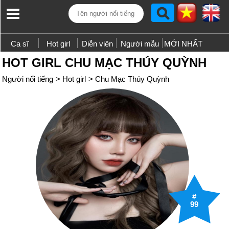
Ca sĩ
Hot girl
Diễn viên
Người mẫu
MỚI NHẤT
HOT GIRL CHU MẠC THÚY QUỲNH
Người nổi tiếng
>
Hot girl
>
Chu Mạc Thúy Quỳnh
#
99