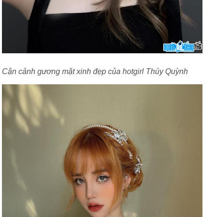
Cận cảnh gương mặt xinh đẹp của hotgirl Thúy Quỳnh