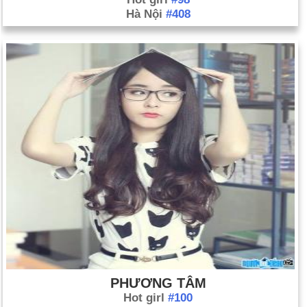
Hà Nội
#408
PHƯƠNG TÂM
Hot girl
#100