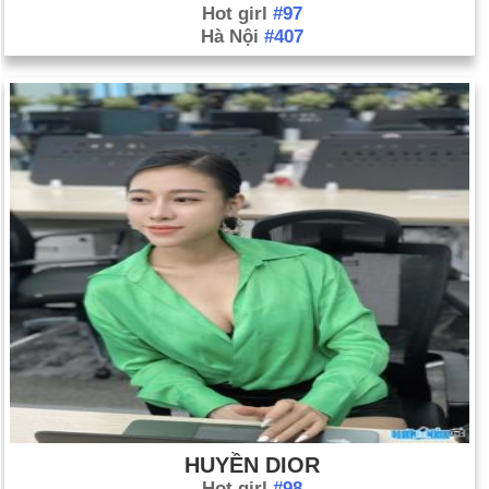
Hot girl
#97
Hà Nội
#407
HUYỀN DIOR
Hot girl
#98