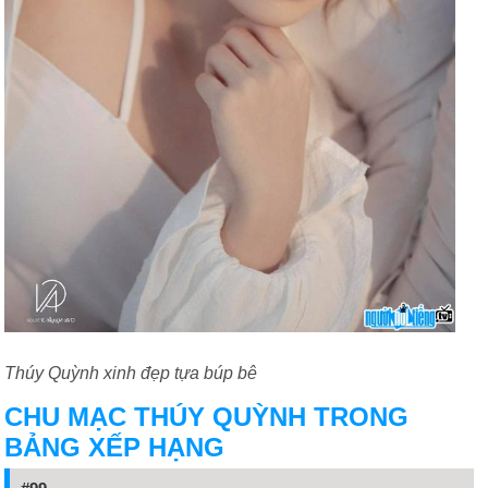
Thúy Quỳnh xinh đẹp tựa búp bê
CHU MẠC THÚY QUỲNH TRONG
BẢNG XẾP HẠNG