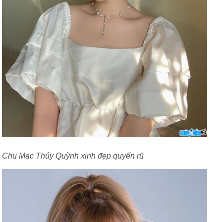
Chu Mạc Thúy Quỳnh xinh đẹp quyến rũ