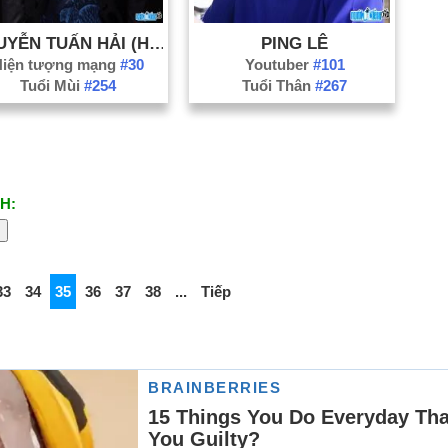
NGUYỄN TUẤN HẢI (HẢI BÁNH)
PING LÊ
Hiện tượng mạng
#30
Youtuber
#101
Tuổi Mùi
#254
Tuổi Thân
#267
H:
33
34
35
36
37
38
...
Tiếp