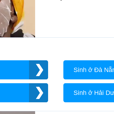
Sinh ở Đà Nẵ
Sinh ở Hải D