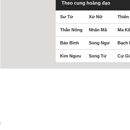
Theo cung hoàng đạo
Sư Tử
Xử Nữ
Thiên
Thần Nông
Nhân Mã
Ma Kế
Bảo Bình
Song Ngư
Bạch
Kim Ngưu
Song Tử
Cự Gi