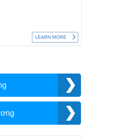
ng
ương