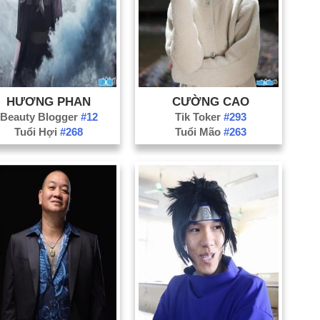
Bắ
Bạ
Bế
Bì
Cà
HƯƠNG PHAN
CƯỜNG CAO
Ca
Beauty Blogger
#12
Tik Toker
#293
Đắ
Tuổi Hợi
#268
Tuổi Mão
#263
Đồ
Gi
H
Ph