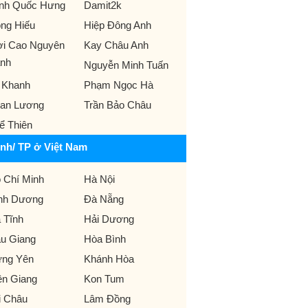
ịnh Quốc Hưng
Damit2k
ng Hiếu
Hiệp Đông Anh
ời Cao Nguyên
Kay Châu Anh
nh
Nguyễn Minh Tuấn
 Khanh
Phạm Ngọc Hà
an Lương
Trần Bảo Châu
ể Thiên
ỉnh/ TP ở Việt Nam
 Chí Minh
Hà Nội
nh Dương
Đà Nẵng
 Tĩnh
Hải Dương
u Giang
Hòa Bình
ng Yên
Khánh Hòa
ên Giang
Kon Tum
i Châu
Lâm Đồng