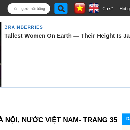
Ca sĩ
Hot gi
̀ NỘI, NƯỚC VIỆT NAM- TRANG 35
D