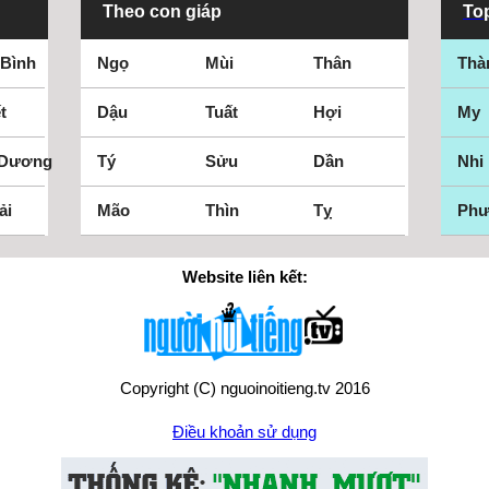
Theo con giáp
Top
 Bình
Ngọ
Mùi
Thân
Thà
t
Dậu
Tuất
Hợi
My
 Dương
Tý
Sửu
Dần
Nhi
ải
Mão
Thìn
Tỵ
Ph
Website liên kết:
Copyright (C) nguoinoitieng.tv 2016
Điều khoản sử dụng