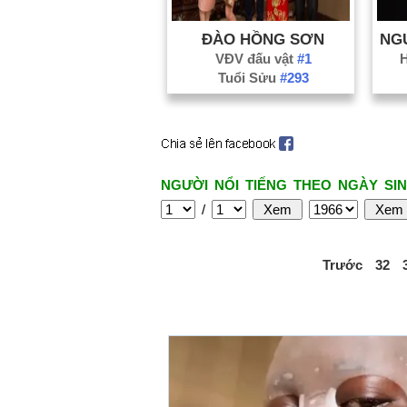
ĐÀO HỒNG SƠN
VĐV đấu vật
#1
Tuổi Sửu
#293
NGƯỜI NỔI TIẾNG THEO NGÀY SIN
/
Trước
32