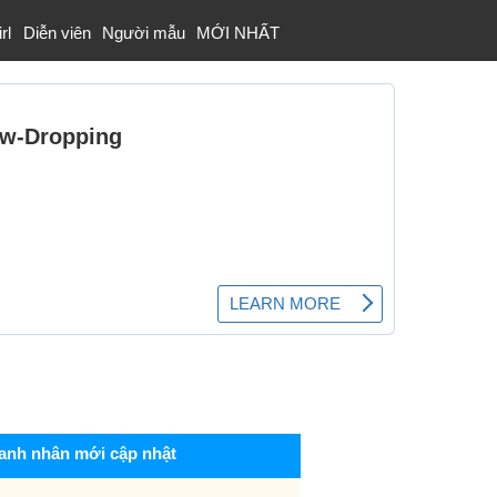
rl
Diễn viên
Người mẫu
MỚI NHẤT
anh nhân mới cập nhật