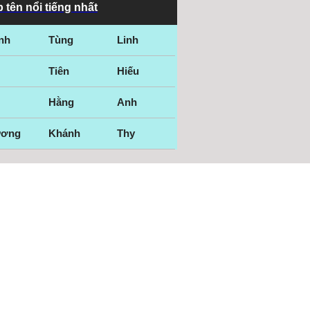
 tên nổi tiếng nhất
nh
Tùng
Linh
Tiên
Hiếu
Hằng
Anh
ương
Khánh
Thy