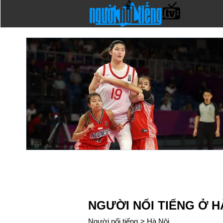
NGƯỜI NỔI TIẾNG Ở HA
Người nổi tiếng
>
Hà Nội