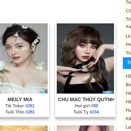
Tr
Cô
Tr
Xa
Lê
Ph
Th
T
Hồ
Bì
Hà
MEILY MIA
CHU MẠC THÚY QUỲNH
Hậ
Tik Toker
#291
Hot girl
#99
Hư
Tuổi Thìn
#281
Tuổi Tỵ
#234
Ki
La