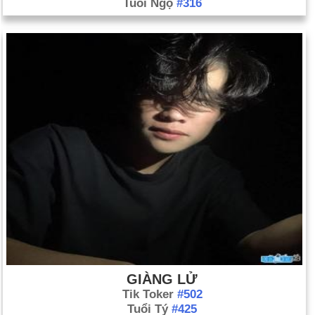
Tuổi Ngọ
#316
GIÀNG LỬ
Tik Toker
#502
Tuổi Tý
#425