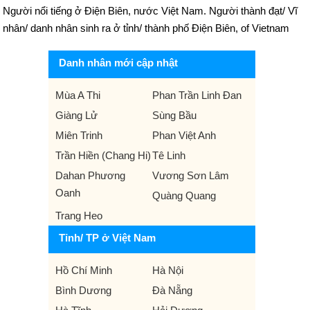
Người nổi tiếng ở Điện Biên, nước Việt Nam. Người thành đạt/ Vĩ
nhân/ danh nhân sinh ra ở tỉnh/ thành phố Điện Biên, of Vietnam
Danh nhân mới cập nhật
Mùa A Thi
Phan Trần Linh Đan
Giàng Lử
Sùng Bầu
Miên Trinh
Phan Việt Anh
Trần Hiền (Chang Hi)
Tê Linh
Dahan Phương
Vương Sơn Lâm
Oanh
Quàng Quang
Trang Heo
Tỉnh/ TP ở Việt Nam
Hồ Chí Minh
Hà Nội
Bình Dương
Đà Nẵng