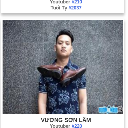
Youtuber
#210
Tuổi Tỵ
#2037
VƯƠNG SƠN LÂM
Youtuber
#220