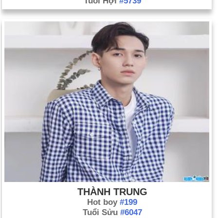
Tuổi Hợi
#5739
THÀNH TRUNG
Hot boy
#199
Tuổi Sửu
#6047