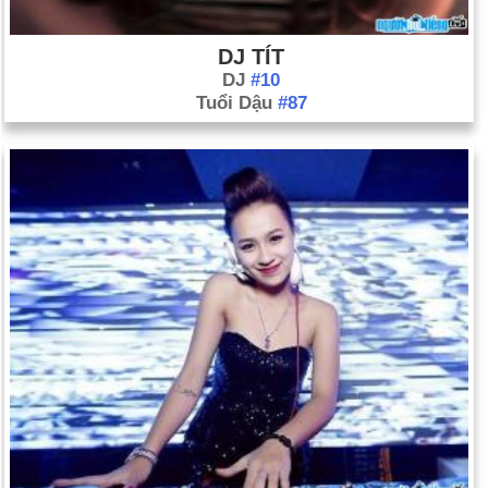
DJ TÍT
DJ
#10
Tuổi Dậu
#87