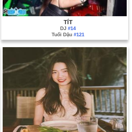
TÍT
DJ
#14
Tuổi Dậu
#121