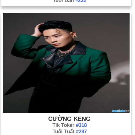
Tuổi Dần
#232
CƯỜNG KENG
Tik Toker
#318
Tuổi Tuất
#287