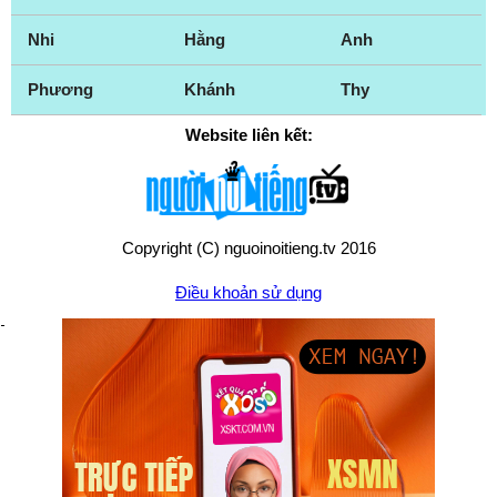
Nhi
Hằng
Anh
Phương
Khánh
Thy
Website liên kết:
Copyright (C) nguoinoitieng.tv 2016
Điều khoản sử dụng
Chính sách quyền riêng tư
Liên hệ:
mail.nguoinoitieng.tv@gmail.com