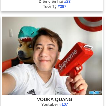
Diễn viên hài
#23
Tuổi Tý
#287
VODKA QUANG
Youtuber
#107