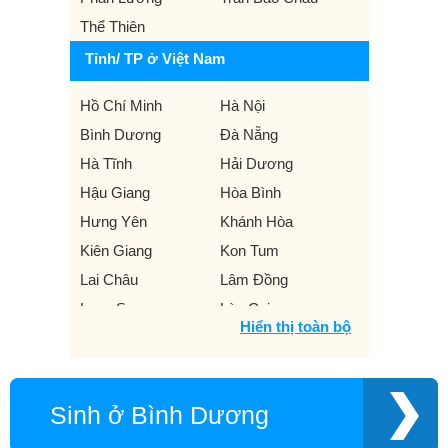
Thể Thiên
Tỉnh/ TP ở Việt Nam
Hồ Chí Minh
Hà Nội
Bình Dương
Đà Nẵng
Hà Tĩnh
Hải Dương
Hậu Giang
Hòa Bình
Hưng Yên
Khánh Hòa
Kiên Giang
Kon Tum
Lai Châu
Lâm Đồng
Lạng Sơn
Lào Cai
Hiển thị toàn bộ
Nam Định
Nghệ An
Ninh Bình
Ninh Thuận
Phú Thọ
Phú Yên
Sinh ở Bình Dương
Quảng Bình
Quảng Nam