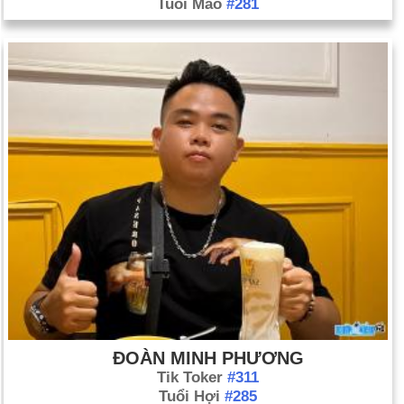
Tuổi Mão
#281
ĐOÀN MINH PHƯƠNG
Tik Toker
#311
Tuổi Hợi
#285