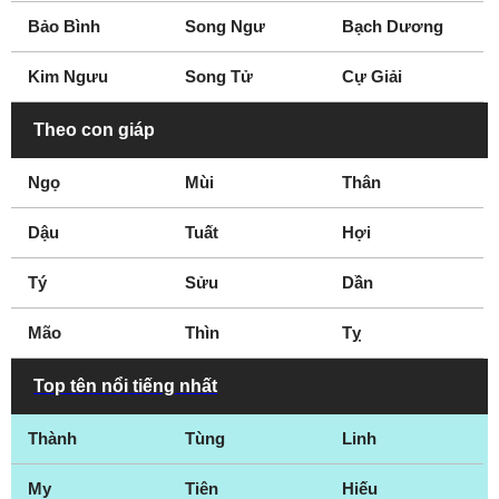
Đắk Nông
Điện Biên
Bảo Bình
Song Ngư
Bạch Dương
Đồng Nai
Đồng Tháp
Kim Ngưu
Song Tử
Cự Giải
Gia Lai
Hà Giang
Hà Nam
Đà Lạt
Theo con giáp
Phan Thiết
Nha Trang
Ngọ
Mùi
Thân
Dậu
Tuất
Hợi
Tý
Sửu
Dần
Mão
Thìn
Tỵ
Top tên nổi tiếng nhất
Thành
Tùng
Linh
My
Tiên
Hiếu