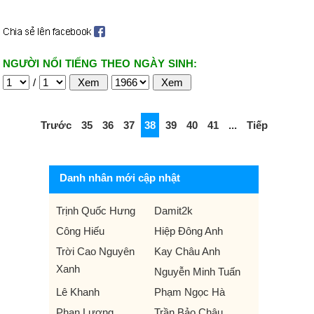
NGƯỜI NỔI TIẾNG THEO NGÀY SINH:
/
Trước
35
36
37
38
39
40
41
...
Tiếp
Danh nhân mới cập nhật
Trịnh Quốc Hưng
Damit2k
Công Hiếu
Hiệp Đông Anh
Trời Cao Nguyên
Kay Châu Anh
Xanh
Nguyễn Minh Tuấn
Lê Khanh
Phạm Ngọc Hà
Phan Lương
Trần Bảo Châu