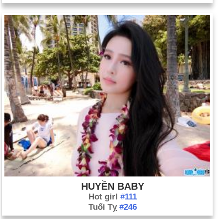
HUYỀN BABY
Hot girl
#111
Tuổi Tỵ
#246