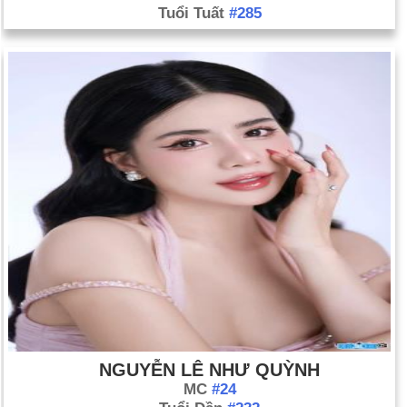
Tuổi Tuất
#285
NGUYỄN LÊ NHƯ QUỲNH
MC
#24