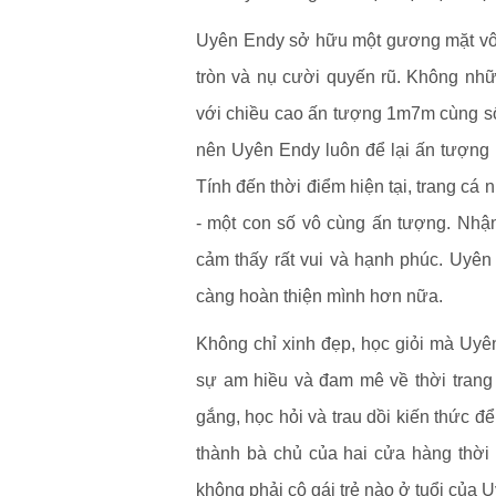
Uyên Endy sở hữu một gương mặt vô c
tròn và nụ cười quyến rũ. Không nh
với chiều cao ấn tượng 1m7m cùng số
nên Uyên Endy luôn để lại ấn tượng 
Tính đến thời điểm hiện tại, trang cá
- một con số vô cùng ấn tượng. Nh
cảm thấy rất vui và hạnh phúc. Uyên
càng hoàn thiện mình hơn nữa.
Không chỉ xinh đẹp, học giỏi mà Uyên
sự am hiều và đam mê về thời tran
gắng, học hỏi và trau dồi kiến thức đ
thành bà chủ của hai cửa hàng thời 
không phải cô gái trẻ nào ở tuổi của