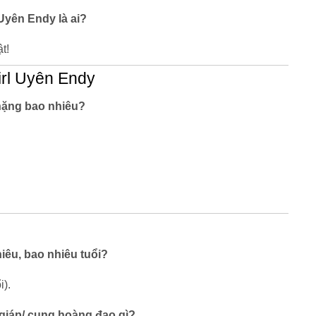
 Uyên Endy là ai?
t!
irl Uyên Endy
 nặng bao nhiêu?
iêu, bao nhiêu tuổi?
i).
 giáp/ cung hoàng đạo gì?