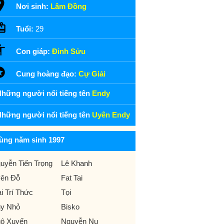
Nơi sinh:
Lâm Đồng
Tuổi:
29
Con giáp:
Đinh Sửu
Cung hoàng đạo:
Cự Giải
hững người nổi tiếng tên
Endy
hững người nổi tiếng tên
Uyên Endy
ùng năm sinh 1997
uyễn Tiến Trọng
Lê Khanh
ên Đỗ
Fat Tai
i Trí Thức
Tọi
y Nhỏ
Bisko
ô Xuyến
Nguyễn Nụ