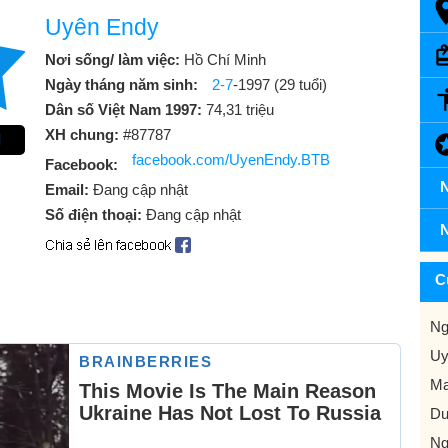
Uyên Endy
Nơi sống/ làm việc:
Hồ Chí Minh
Ngày tháng năm sinh:
2-7
-1997 (29 tuổi)
Dân số Việt Nam 1997:
74,31 triệu
XH chung:
#87787
l
facebook.com/UyenEndy.BTB
Facebook:
N
Email:
Đang cập nhật
Số điện thoại:
Đang cập nhật
N
C
Ng
Uy
Ma
Du
Ng