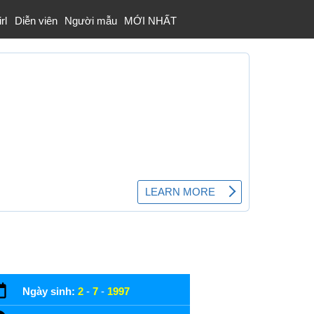
rl
Diễn viên
Người mẫu
MỚI NHẤT
Ngày sinh:
2
-
7
-
1997