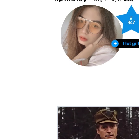
#
847
Hot gir