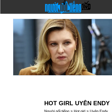
HOT GIRL UYÊN ENDY
Người nổi tiếng
>
Hot girl
>
Uyên Endy