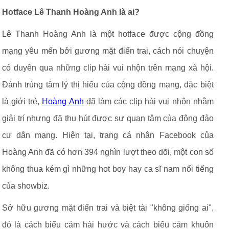
Hotface Lê Thanh Hoàng Anh là ai?
Lê Thanh Hoàng Anh là một hotface được cộng đồng
mạng yêu mến bởi gương mặt điển trai, cách nói chuyện
có duyên qua những clip hài vui nhộn trên mạng xã hội.
Đánh trúng tâm lý thị hiếu của cộng đồng mạng, đặc biệt
là giới trẻ,
Hoàng Anh
đã làm các clip hài vui nhộn nhằm
giải trí nhưng đã thu hút được sự quan tâm của đông đảo
cư dân mạng. Hiện tại, trang cá nhân Facebook của
Hoàng Anh đã có hơn 394 nghìn lượt theo dõi, một con số
không thua kém gì những hot boy hay ca sĩ nam nổi tiếng
của showbiz.
Sở hữu gương mặt điển trai và biệt tài "không giống ai",
đó là cách biểu cảm hài hước và cách biểu cảm khuôn