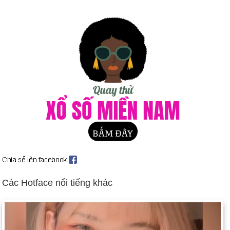
Tòa án Liên hợp quốc buộc tội người Hồi giáo Bosnia và người
Croatia (ngày 22 tháng 3). Các quốc gia cam kết viện trợ 1,23
tỷ USD để tái thiết Bosnia (ngày 22 tháng 4).
Nam Phi có hiến pháp mới (ngày 8 tháng 5).
Israel bầu Benjamin Netanyahu làm thủ tướng (ngày 31 tháng
5).
Người Iraq tấn công vào vùng đất của người Kurd (ngày 31
tháng 8); sau khi cảnh báo, Hoa Kỳ tấn công các tuyến phòng
không phía nam của Iraq (từ ngày 2 đến ngày 3 tháng 9).
Các thủ lĩnh phiến quân Taliban chiếm thủ đô Kabul của
Afghanistan (ngày 27 tháng 9).
Bạo lực sắc tộc bùng phát tại các trại tị nạn ở Zairia (ngày 13
tháng 10); Clinton phê duyệt kế hoạch cho sứ mệnh cứu trợ
Các Hotface nổi tiếng khác
do LHQ hậu thuẫn cho 1,2 triệu người tị nạn Hutu đang chết
đói ở miền đông Zaire (ngày 13 tháng 11). Hàng trăm nghìn
người quay trở lại Rwanda (từ ngày 15 đến ngày 18 tháng 11).