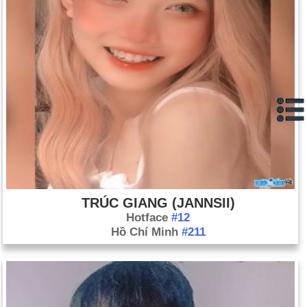
Ngày sinh Lê Thanh Hoàng Anh (19-10) trong
lịch sử
Ngày 19-10 năm 1781:
Tướng Cornwallis của Anh đầu hàng
Tướng George Washington tại Yorktown, Virginia. Đánh dấu
thắng lợi và chấm dứt cuộc chiến "Cách mạng Mỹ".
Ngày 19-10 năm 1812:
Quân đội Pháp dưới thời Napoléon
Bonaparte bắt đầu rút lui khỏi thành phố Moscow, Nga.
Ngày 19-10 năm 1960:
Hoa Kỳ áp đặt lệnh cấm vận một phần
đối với hàng hóa xuất khẩu sang Cuba.
Ngày 19-10 năm 1983:
Thượng viện đã thông qua một dự luật
(78–22) làm cho sinh nhật của Martin Luther King, Jr., trở
TRÚC GIANG (JANNSII)
thành một ngày lễ.
Hotface
#12
Ngày 19-10 năm 1987:
Thị trường chứng khoán sụp đổ vào
Hồ Chí Minh
#211
ngày thứ được gọi là "Thứ Hai Đen". Cổ phiếu giảm kỷ lục 508
điểm, tương đương 22,6%, đứng đầu mức giảm vào ngày 28
và 29 tháng 10 năm 1929, mở ra cuộc Đại suy thoái.