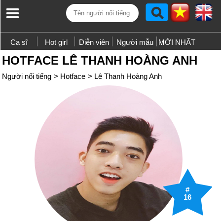
Ca sĩ
Hot girl
Diễn viên
Người mẫu
MỚI NHẤT
HOTFACE LÊ THANH HOÀNG ANH
Người nổi tiếng
>
Hotface
>
Lê Thanh Hoàng Anh
#
16