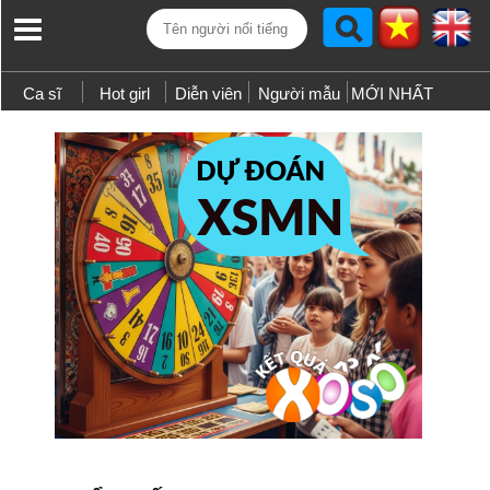
Ca sĩ
Hot girl
Diễn viên
Người mẫu
MỚI NHẤT