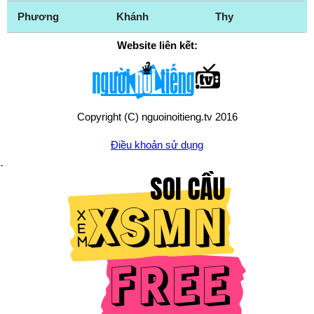
Phương
Khánh
Thy
Website liên kết:
Copyright (C) nguoinoitieng.tv 2016
Điều khoản sử dụng
Chính sách quyền riêng tư
Liên hệ:
mail.nguoinoitieng.tv@gmail.com