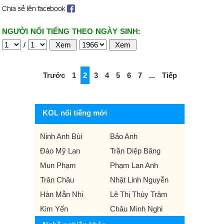
NGƯỜI NỔI TIẾNG THEO NGÀY SINH:
/
Trước
1
2
3
4
5
6
7
...
Tiếp
KOL nổi tiếng mới
Ninh Anh Bùi
Bảo Anh
Đào Mỹ Lan
Trần Diệp Băng
Mun Phạm
Phạm Lan Anh
Trân Châu
Nhật Linh Nguyễn
Hàn Mẫn Nhi
Lê Thị Thùy Trâm
Kim Yến
Châu Minh Nghi