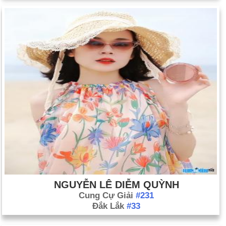
NGUYỄN LÊ DIỄM QUỲNH
Cung Cự Giải
#231
Đắk Lắk
#33