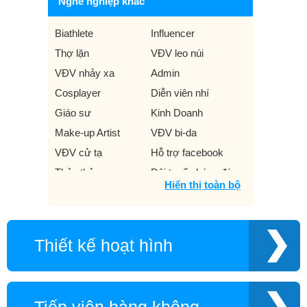
Nghề nghiệp khác
Biathlete
Influencer
Thợ lặn
VĐV leo núi
VĐV nhảy xa
Admin
Cosplayer
Diễn viên nhí
Giáo sư
Kinh Doanh
Make-up Artist
VĐV bi-da
VĐV cử tạ
Hỗ trợ facebook
Thủy thủ
Đội tuyển bóng đá
Hiển thị toàn bộ
quốc gia
Hoàng Đế Việt Nam
VĐV ném lao
VĐV thể thao khuyết
Diễn viên hài kịch
Thiết kế hoạt hình
tật
Người dẫn đường
Producer
Hot mom
VĐV bóng ném
Nhóm hài