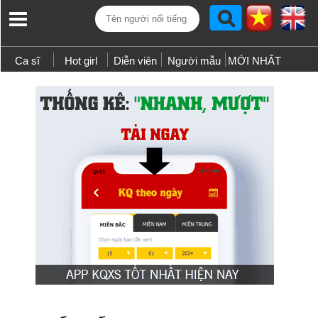
Ca sĩ
Hot girl
Diễn viên
Người mẫu
MỚI NHẤT