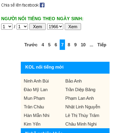
NGƯỜI NỔI TIẾNG THEO NGÀY SINH:
/
Trước
4
5
6
7
8
9
10
...
Tiếp
KOL nổi tiếng mới
Ninh Anh Bùi
Bảo Anh
Đào Mỹ Lan
Trần Diệp Băng
Mun Phạm
Phạm Lan Anh
Trân Châu
Nhật Linh Nguyễn
Hàn Mẫn Nhi
Lê Thị Thùy Trâm
Kim Yến
Châu Minh Nghi