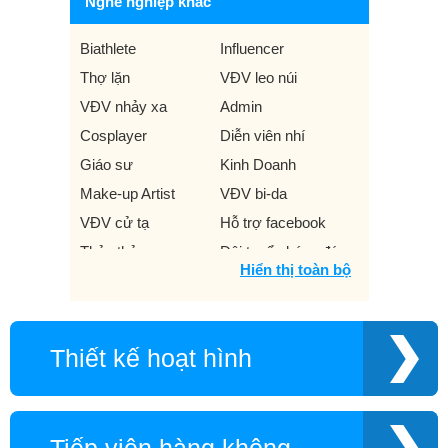
Nghề nghiệp khác
Biathlete
Influencer
Thợ lặn
VĐV leo núi
VĐV nhảy xa
Admin
Cosplayer
Diễn viên nhí
Giáo sư
Kinh Doanh
Make-up Artist
VĐV bi-da
VĐV cử tạ
Hỗ trợ facebook
Thủy thủ
Đội tuyển bóng đá
Hiển thị toàn bộ
quốc gia
Hoàng Đế Việt Nam
VĐV ném lao
VĐV thể thao khuyết
Diễn viên hài kịch
Thiết kế hoạt hình
tật
Người dẫn đường
Producer
Hot mom
VĐV bóng ném
Nhóm hài