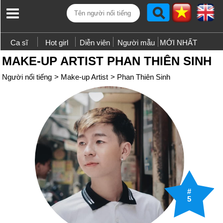
Ca sĩ
Hot girl
Diễn viên
Người mẫu
MỚI NHẤT
MAKE-UP ARTIST PHAN THIÊN SINH
Người nổi tiếng
>
Make-up Artist
>
Phan Thiên Sinh
#
5