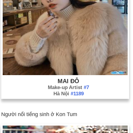
MAI ĐỖ
Make-up Artist
#7
Hà Nội
#1189
Người nổi tiếng sinh ở Kon Tum