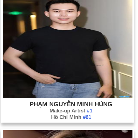
tới thánh địa chung của người Do Thái / Hồi giáo; "Al Aksa
intifada" vẫn tiếp tục không suy giảm (ngày 30 tháng 9 và tiếp
theo).
Cuộc nổi dậy trên toàn quốc lật đổ tổng thống Nam Tư
Milosevic (ngày 5 tháng 10); Vojislav Kostunica tuyên thệ
nhậm chức tổng thống (ngày 7 tháng 10).
Hoa Kỳ các thủy thủ trên tàu khu trục Hải quân Cole chết trong
vụ nổ khủng bố ở Yemen (ngày 12 tháng 10).
Bệnh bò điên cảnh báo châu Âu (30 tháng 11 và tiếp theo).
Xem thêm: Đánh giá 2000 năm và 2000 từng tháng
Ngày sinh Phan Thiên Sinh (18-10) trong lịch sử
Ngày 18-10 năm 1685:
Vua Louis XIV của Pháp thu hồi Sắc
PHẠM NGUYỄN MINH HÙNG
lệnh Nantes.
Make-up Artist
#1
Ngày 18-10 năm 1767:
Đường Mason-Dixon chia ranh giới
Hồ Chí Minh
#61
giữa Maryland và Pennsylvania, đã đạt được thỏa thuận.
Ngày 18-10 năm 1867:
Hoa Kỳ chiếm Alaska từ Nga.