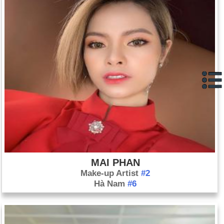
Ngày 18-10 năm 1912:
Chiến tranh Balkan lần thứ nhất nổ ra.
Ngày 18-10 năm 1931:
Nhà phát minh Thomas Alva Edison
qua đời ở West Orange, N.J., ở tuổi 84.
Ngày 18-10 năm 1968:
Ủy ban Olympic Hoa Kỳ đã đình chỉ
hai vận động viên da đen vì đã chào "quyền lực đen" trong buổi
lễ chiến thắng tại các trận đấu ở Thành phố Mexico.
Ngày 18-10 năm 2011:
Gilad Shalit, một binh sĩ Israel 25 tuổi,
được thả sau khi bị Hamas giam giữ hơn 5 năm. Anh ta được
đổi lấy 1.000 tù nhân Palestine. Shalit đã bị giam giữ ở Gaza
kể từ khi các chiến binh Palestine bắt cóc anh ta vào năm
2006.
MAI PHAN
Make-up Artist
#2
Hà Nam
#6