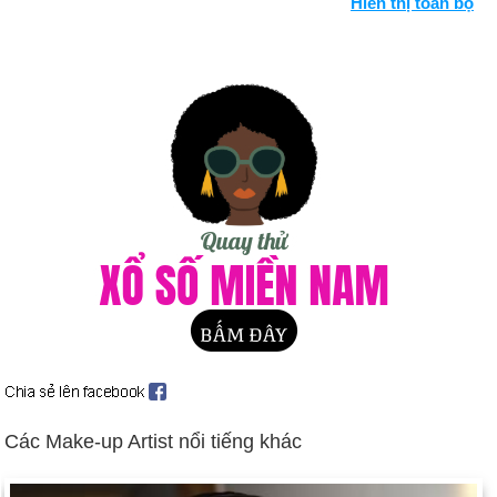
Hiển thị toàn bộ
soát quốc hội Iran lần đầu tiên kể từ cuộc cách mạng Hồi giáo
năm 1979 (ngày 26 tháng 2).
Việc quản lý Bắc Ireland được chuyển giao qua lại giữa Anh và
quốc hội Bắc Ireland mới thành lập; tranh chấp lớn về việc IRA
từ chối giải giáp vũ khí (từ tháng 2 đến tháng 5).
Cựu tổng thống Indonesia Suharto bị quản thúc tại gia, bị buộc
tội tham nhũng và lạm dụng quyền lực (ngày 29 tháng 5).
Các tổng thống của Triều Tiên và Hàn Quốc ký hiệp định hòa
bình và ít nhất là về mặt biểu tượng, chấm dứt nửa thế kỷ đối
kháng (ngày 13 tháng 6).
Vicente Fox Quesada được bầu làm tổng thống Mexico, chấm
dứt 71 năm độc đảng cầm quyền của Đảng Cách mạng Thể
chế (PRI) (ngày 2 tháng 7).
Vụ tai nạn máy bay Concorde giết chết 113 người ở gần Paris
(ngày 25 tháng 7).
Các Make-up Artist nổi tiếng khác
Người Palestine và người Israel xung đột, được thúc đẩy bởi
chuyến thăm của nhà lãnh đạo cánh hữu Israel Ariel Sharon