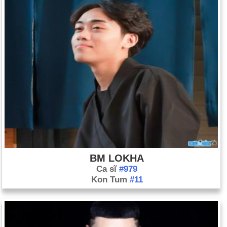
BM LOKHA
Ca sĩ
#979
Kon Tum
#11