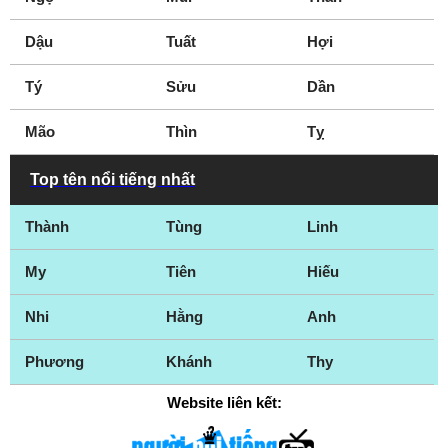
Dậu
Tuất
Hợi
Tý
Sửu
Dần
Mão
Thìn
Tỵ
Top tên nổi tiếng nhất
Thành
Tùng
Linh
My
Tiên
Hiếu
Nhi
Hằng
Anh
Phương
Khánh
Thy
Website liên kết: