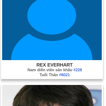
REX EVERHART
Nam diễn viên sân khấu
#228
Tuổi Thân
#6021