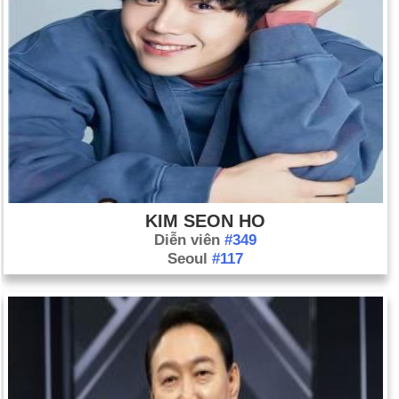
KIM SEON HO
Diễn viên
#349
Seoul
#117