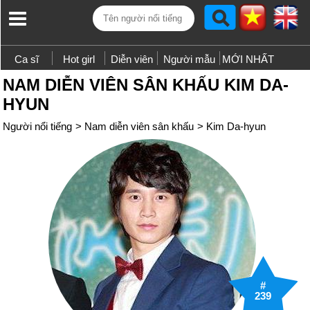
Ca sĩ
Hot girl
Diễn viên
Người mẫu
MỚI NHẤT
NAM DIỄN VIÊN SÂN KHẤU KIM DA-
HYUN
Người nổi tiếng
>
Nam diễn viên sân khấu
>
Kim Da-hyun
#
239