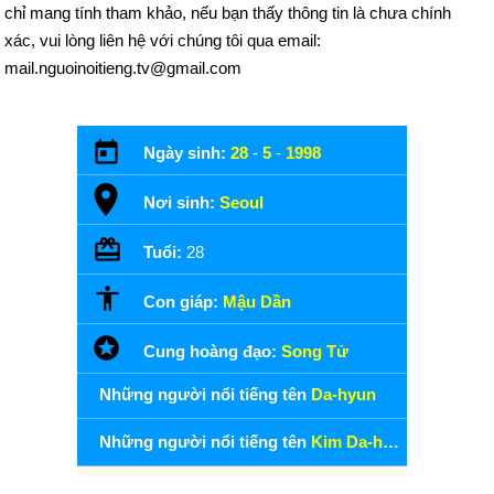
chỉ mang tính tham khảo, nếu bạn thấy thông tin là chưa chính
xác, vui lòng liên hệ với chúng tôi qua email:
mail.nguoinoitieng.tv@gmail.com
Ngày sinh:
28
-
5
-
1998
Nơi sinh:
Seoul
Tuổi:
28
Con giáp:
Mậu Dần
Cung hoàng đạo:
Song Tử
Những người nổi tiếng tên
Da-hyun
Những người nổi tiếng tên
Kim Da-hyun