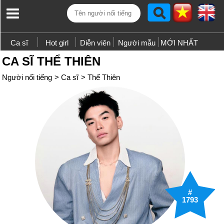
Ca sĩ
Hot girl
Diễn viên
Người mẫu
MỚI NHẤT
CA SĨ THỂ THIÊN
Người nổi tiếng
>
Ca sĩ
>
Thể Thiên
#
1793