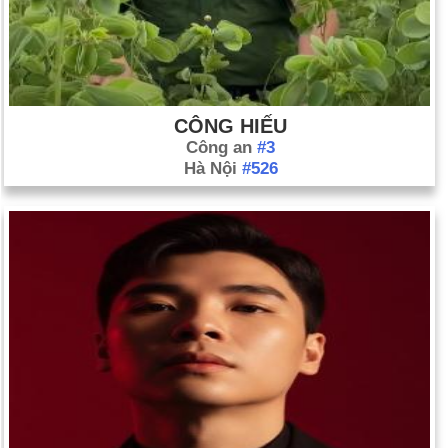
CÔNG HIẾU
Công an
#3
Hà Nội
#526