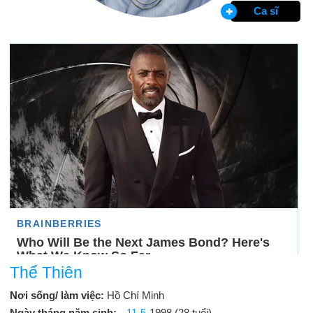
Ca sĩ
Thể Thiên
Nơi sống/ làm việc:
Hồ Chí Minh
Ngày tháng năm sinh:
11-5
-1998 (28 tuổi)