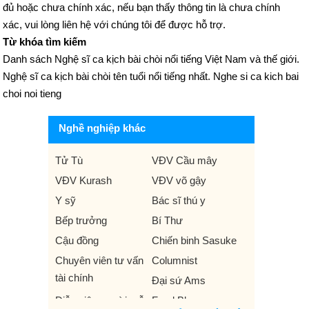
đủ hoặc chưa chính xác, nếu bạn thấy thông tin là chưa chính
xác, vui lòng liên hệ với chúng tôi để được hỗ trợ.
Từ khóa tìm kiếm
Danh sách Nghệ sĩ ca kịch bài chòi nổi tiếng Việt Nam và thế giới.
Nghệ sĩ ca kịch bài chòi tên tuổi nổi tiếng nhất. Nghe si ca kich bai
choi noi tieng
Nghề nghiệp khác
Tử Tù
VĐV Cầu mây
VĐV Kurash
VĐV võ gậy
Y sỹ
Bác sĩ thú y
Bếp trưởng
Bí Thư
Cậu đồng
Chiến binh Sasuke
Chuyên viên tư vấn
Columnist
tài chính
Đại sứ Ams
Diễn viên người mẫu
Food Blogger