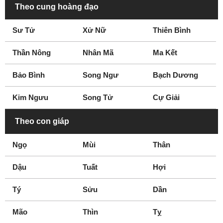
Theo cung hoàng đạo
nghệ thuật
VĐV Cờ Vua
VĐV Đá cầu
Sư Tử
Xử Nữ
Thiên Bình
VĐV đua xuồng
VĐV lướt sóng
Thần Nông
Nhân Mã
Ma Kết
Á Hoàng
Bầu show
Bí thư tỉnh ủy
Ca sĩ nhạc chế
Bảo Bình
Song Ngư
Bạch Dương
Cầu thủ bóng bầu
Chuyên gia làm tóc
dục
Kim Ngưu
Song Tử
Cự Giải
Theo con giáp
Ngọ
Mùi
Thân
Dậu
Tuất
Hợi
Tý
Sửu
Dần
Mão
Thìn
Tỵ