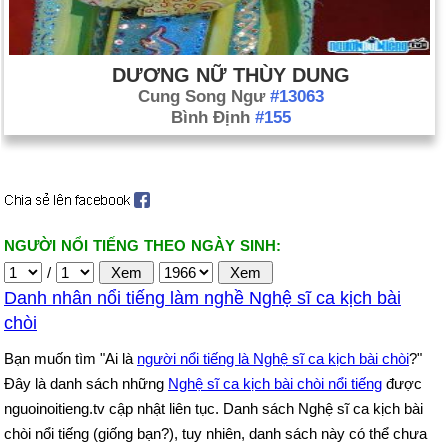
DƯƠNG NỮ THÙY DUNG
Cung Song Ngư
#13063
Bình Định
#155
NGƯỜI NỔI TIẾNG THEO NGÀY SINH:
/
Danh nhân nổi tiếng làm nghề Nghệ sĩ ca kịch bài
chòi
Bạn muốn tìm "Ai là
người nổi tiếng là Nghệ sĩ ca kịch bài chòi
?"
Đây là danh sách những
Nghệ sĩ ca kịch bài chòi nổi tiếng
được
nguoinoitieng.tv cập nhật liên tục. Danh sách Nghệ sĩ ca kịch bài
chòi nổi tiếng (giống bạn?), tuy nhiên, danh sách này có thể chưa