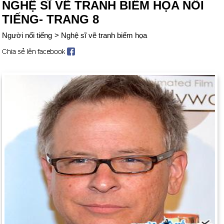
NGHỆ SĨ VẼ TRANH BIẾM HỌA NỔI
TIẾNG- TRANG 8
Người nổi tiếng
>
Nghệ sĩ vẽ tranh biếm họa