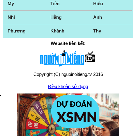
My
Tiên
Hiếu
Nhi
Hằng
Anh
Phương
Khánh
Thy
Website liên kết:
Copyright (C) nguoinoitieng.tv 2016
Điều khoản sử dụng
Chính sách quyền riêng tư