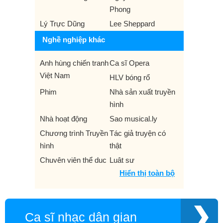
Phong
Lý Trực Dũng
Lee Sheppard
Nghề nghiệp khác
Anh hùng chiến tranh
Ca sĩ Opera
Việt Nam
HLV bóng rổ
Phim
Nhà sản xuất truyền
hình
Nhà hoạt động
Sao musical.ly
Chương trình Truyền
Tác giả truyện có
hình
thật
Chuyên viên thể dục
Luật sư
Hiển thị toàn bộ
Nhà thám hiểm
Lãnh đạo quyền dân
sự
Thầy phù thủy
Nhà văn
Ca sĩ nhạc dân gian
Rapper
VĐV bơi lội