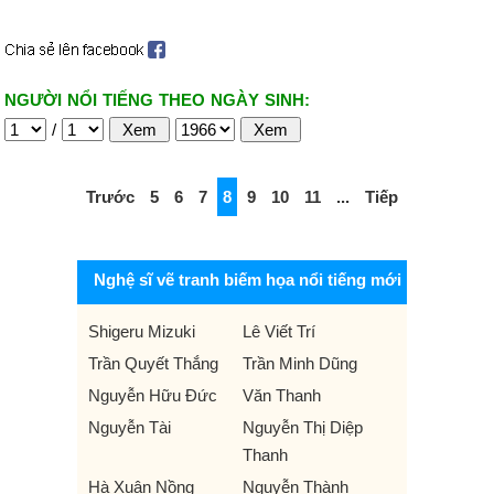
NGƯỜI NỔI TIẾNG THEO NGÀY SINH:
/
Trước
5
6
7
8
9
10
11
...
Tiếp
Nghệ sĩ vẽ tranh biếm họa nổi tiếng mới
Shigeru Mizuki
Lê Viết Trí
Trần Quyết Thắng
Trần Minh Dũng
Nguyễn Hữu Đức
Văn Thanh
Nguyễn Tài
Nguyễn Thị Diệp
Thanh
Hà Xuân Nồng
Nguyễn Thành