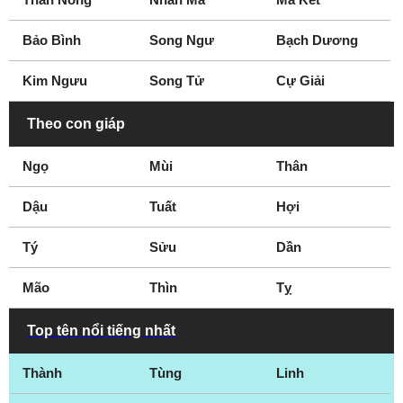
nhạc
khấu
Bảo Bình
Song Ngư
Bạch Dương
Nữ diễn viên sân
CEO
khấu
Bác sĩ
Kim Ngưu
Song Tử
Cự Giải
Hot Teen
Blogger
Theo con giáp
Ngọ
Mùi
Thân
Dậu
Tuất
Hợi
Tý
Sửu
Dần
Mão
Thìn
Tỵ
Top tên nổi tiếng nhất
Thành
Tùng
Linh