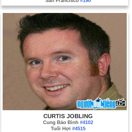
San Francisco
#190
CURTIS JOBLING
Cung Bảo Bình
#4102
Tuổi Hợi
#4515