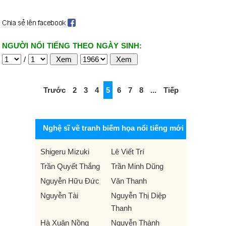
NGƯỜI NỔI TIẾNG THEO NGÀY SINH:
/
Trước
2
3
4
5
6
7
8
...
Tiếp
Nghệ sĩ vẽ tranh biếm họa nổi tiếng mới
Shigeru Mizuki
Lê Viết Trí
Trần Quyết Thắng
Trần Minh Dũng
Nguyễn Hữu Đức
Văn Thanh
Nguyễn Tài
Nguyễn Thị Diệp
Thanh
Hà Xuân Nồng
Nguyễn Thành