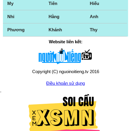
My
Tiên
Hiếu
Nhi
Hằng
Anh
Phương
Khánh
Thy
Website liên kết:
Copyright (C) nguoinoitieng.tv 2016
Điều khoản sử dụng
Chính sách quyền riêng tư