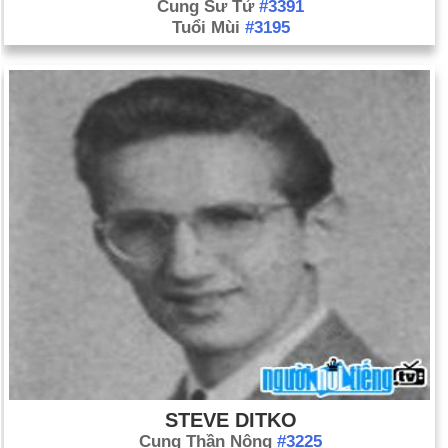
Cung Sư Tử
#3391
Tuổi Mùi
#3195
STEVE DITKO
Cung Thần Nông
#3225