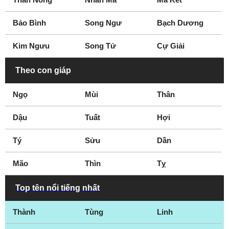
nhạc
khấu
Bảo Bình
Song Ngư
Bạch Dương
Nữ diễn viên sân
CEO
khấu
Bác sĩ
Kim Ngưu
Song Tử
Cự Giải
Hot Teen
Blogger
Theo con giáp
Ngọ
Mùi
Thân
Dậu
Tuất
Hợi
Tý
Sửu
Dần
Mão
Thìn
Tỵ
Top tên nổi tiếng nhất
Thành
Tùng
Linh