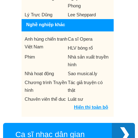
Phong
Lý Trực Dũng
Lee Sheppard
Nghề nghiệp khác
Anh hùng chiến tranh
Ca sĩ Opera
Việt Nam
HLV bóng rổ
Phim
Nhà sản xuất truyền
hình
Nhà hoạt động
Sao musical.ly
Chương trình Truyền
Tác giả truyện có
hình
thật
Chuyên viên thể dục
Luật sư
Hiển thị toàn bộ
Nhà thám hiểm
Lãnh đạo quyền dân
sự
Thầy phù thủy
Nhà văn
Ca sĩ nhạc dân gian
Rapper
VĐV bơi lội