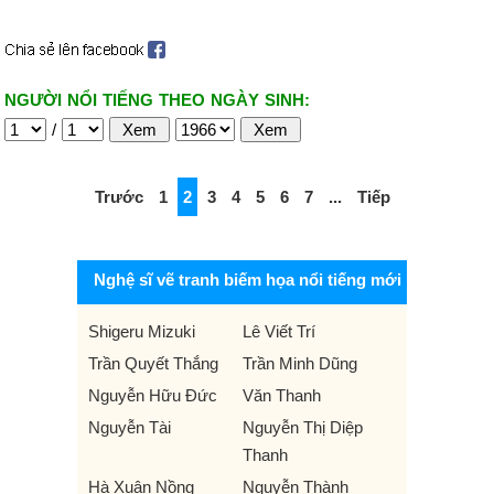
NGƯỜI NỔI TIẾNG THEO NGÀY SINH:
/
Trước
1
2
3
4
5
6
7
...
Tiếp
Nghệ sĩ vẽ tranh biếm họa nổi tiếng mới
Shigeru Mizuki
Lê Viết Trí
Trần Quyết Thắng
Trần Minh Dũng
Nguyễn Hữu Đức
Văn Thanh
Nguyễn Tài
Nguyễn Thị Diệp
Thanh
Hà Xuân Nồng
Nguyễn Thành