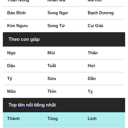
nhạc
khấu
Bảo Bình
Song Ngư
Bạch Dương
Nữ diễn viên sân
CEO
khấu
Bác sĩ
Kim Ngưu
Song Tử
Cự Giải
Hot Teen
Blogger
Theo con giáp
Ngọ
Mùi
Thân
Dậu
Tuất
Hợi
Tý
Sửu
Dần
Mão
Thìn
Tỵ
Top tên nổi tiếng nhất
Thành
Tùng
Linh