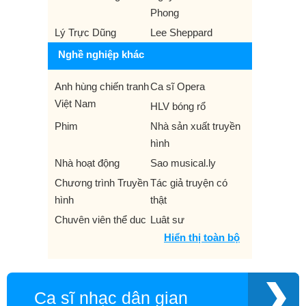
Phong
Lý Trực Dũng
Lee Sheppard
Nghề nghiệp khác
Anh hùng chiến tranh
Ca sĩ Opera
Việt Nam
HLV bóng rổ
Phim
Nhà sản xuất truyền
hình
Nhà hoạt động
Sao musical.ly
Chương trình Truyền
Tác giả truyện có
hình
thật
Chuyên viên thể dục
Luật sư
Hiển thị toàn bộ
Nhà thám hiểm
Lãnh đạo quyền dân
sự
Thầy phù thủy
Nhà văn
Ca sĩ nhạc dân gian
Rapper
VĐV bơi lội