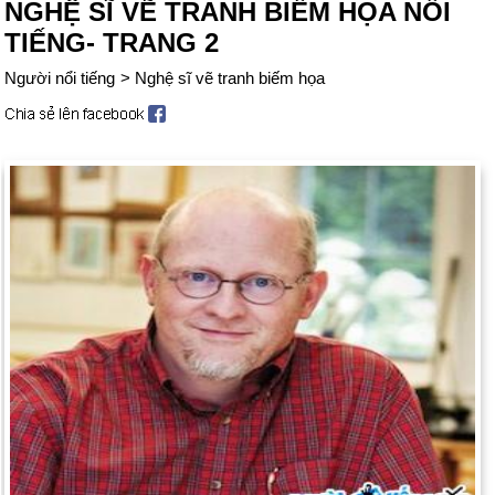
NGHỆ SĨ VẼ TRANH BIẾM HỌA NỔI
TIẾNG- TRANG 2
Người nổi tiếng
>
Nghệ sĩ vẽ tranh biếm họa