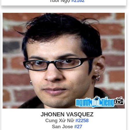
Tuổi Ngọ
#2162
JHONEN VASQUEZ
Cung Xử Nữ
#2258
San Jose
#27