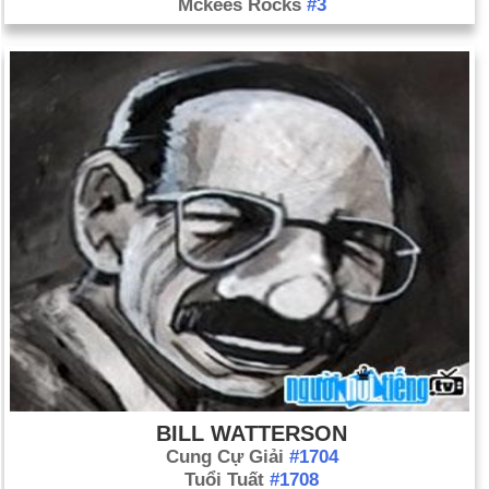
Mckees Rocks
#3
BILL WATTERSON
Cung Cự Giải
#1704
Tuổi Tuất
#1708